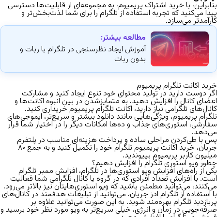
بنابراین، با خرید اشتراک پریمیوم، به مجموعه‌ای از قابلیت‌ها دسترسی
پیدا می‌کنید که تجربه استفاده از تلگرام را برای شما لذت‌بخش‌تر و
کارآمدتر می‌سازد.
مطالعه بیشتر:
آموزش ایجاد نظرسنجی در تلگرام با ربات و
بدون ربات
خرید اکانت تلگرام پریمیوم
اگر دوست دارید در تولید محتوای خود تنوع ایجاد کنید و مشارکت
اعضای کانال را افزایش دهید، به متمایزشدن در بین انبوه اکانت‌ها و
کانال‌های تلگرامی نیاز دارید، اکانت تلگرام پریمیوم خریداری کنید.
تلگرام پریمیوم، ویژگی‌هایی مانند دانلود بیشتر و سریع‌تر، ایموجی‌های
سفارشی، استوری‌های جذاب و ده‌ها امکانات دیگر را در اختیار شما قرار
می‌دهد.
پس با طی‌کردن مراحلی ساده و پرداخت هزینه‌ای مناسب در پلتفرم
جریان،
خرید اکانت پریمیوم تلگرام
خود را تکمیل کنید و به جمع ۸۰
میلیون کاربر پریمیوم بپیوندید.
چطور ویو استوری تلگرام را افزایش دهیم؟
یکی از راه‌های افزایش ویو استوری‌ها در تلگرام،
افزایش ممبر تلگرام
است. با افزایش تعداد افرادی که در گروه یا کانال تلگرامی شما فعالیت
می‌کنند، می‌توانید مطمئن باشید که ویو استوری‌هایتان نیز بالاتر می‌رود.
با استفاده از
تلگرام ادز
جریان، می‌توانید از تبلیغات هدفمند در کانال‌های
پربازدید تلگرام بهره‌مند شوید. به این صورت می‌توانید علاوه بر
صرفه‌جویی در زمان و انرژی، خیلی سریع‌تر به ویو مورد نظر خود برسید و