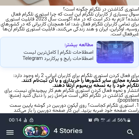
استوری گذاشتن در تلگرام چگونه است؟
سوال بسیاری از کاربران تلگرام این است که
چرا استوری تلگرام فعال
نشده؟
لازم به ذکر است که در ماه آگوست سال 2023 قابلیت استوری
برای تمامی کاربران تلگرام فعال شد؛ اما همچنان کاربرانی که در کشورهای
روسیه، اوکراین، ایران و هند زندگی می‌کنند، قابلیت استوری تلگرام آن‌ها
غیرفعال است.
مطالعه بیشتر:
اصطلاحات تلگرام | کامل‌ترین لیست
اصطلاحات رایج و پرکاربرد Telegram
برای
فعال کردن استوری تلگرام
برای کاربران ایرانی، 2 راه وجود دارد:
شماره مجازی سایر کشورها را خریداری و با آن ثبت‌نام کنند.
تلگرام خود را به نسخه پریمیوم ارتقا دهند.
انتشار
و
نحوه فعال کردن استوری تلگرام
هم کار پیچیده‌ای نیست. برای
استوری گذاشتن در تلگرام کافی است مراحل زیر را دنبال کنید (منبع:
):
popsters
1.
استوری تلگرام کجاست؟
روی آیکون دوربین در گوشه پایین سمت
راست صفحه خود ضربه بزنید. این کار صفحه دوربین را باز می‌کند