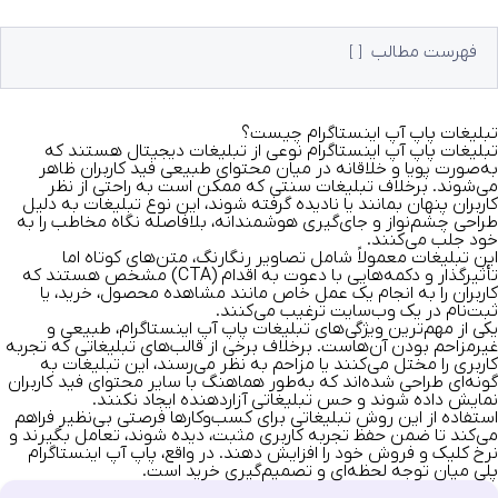
فهرست مطالب
تبلیغات پاپ آپ اینستاگرام چیست؟
تبلیغات پاپ آپ اینستاگرام
نوعی از تبلیغات دیجیتال هستند که
به‌صورت پویا و خلاقانه در میان محتوای طبیعی فید کاربران ظاهر
می‌شوند. برخلاف تبلیغات سنتی که ممکن است به راحتی از نظر
کاربران پنهان بمانند یا نادیده گرفته شوند، این نوع تبلیغات به دلیل
طراحی چشم‌نواز و جای‌گیری هوشمندانه، بلافاصله نگاه مخاطب را به
خود جلب می‌کنند.
این تبلیغات معمولاً شامل تصاویر رنگارنگ، متن‌های کوتاه اما
تأثیرگذار و دکمه‌هایی با دعوت به اقدام (CTA) مشخص هستند که
کاربران را به انجام یک عمل خاص مانند مشاهده محصول، خرید، یا
ثبت‌نام در یک وب‌سایت ترغیب می‌کنند.
یکی از مهم‌ترین ویژگی‌های تبلیغات پاپ آپ اینستاگرام، طبیعی و
غیرمزاحم بودن آن‌هاست. برخلاف برخی از قالب‌های تبلیغاتی که تجربه
کاربری را مختل می‌کنند یا مزاحم به نظر می‌رسند، این تبلیغات به
گونه‌ای طراحی شده‌اند که به‌طور هماهنگ با سایر محتوای فید کاربران
نمایش داده شوند و حس تبلیغاتی آزاردهنده ایجاد نکنند.
استفاده از این روش تبلیغاتی برای کسب‌وکارها فرصتی بی‌نظیر فراهم
می‌کند تا ضمن حفظ تجربه کاربری مثبت، دیده شوند، تعامل بگیرند و
نرخ کلیک و فروش خود را افزایش دهند. در واقع، پاپ آپ اینستاگرام
پلی میان توجه لحظه‌ای و تصمیم‌گیری خرید است.