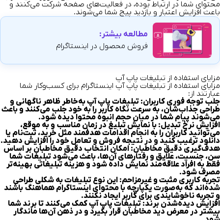
محتوای شما در ارتباط بوده، در فعالیت‌های صفحه شرکت می‌کنند و
باعث افزایش اعتبار و بازدید پیج شما می‌شوند.
مطالعه بیشتر:
فروش محصول در اینستاگرام
مزایای استفاده از تبلیغات پاپ آپ
مزایای استفاده از تبلیغات پاپ آپ اینستاگرام
برای کسب‌وکار شما
عبارتند از:
جلب توجه فوری کاربران
:
تبلیغات پاپ آپ به‌خاطر ظاهر ناگهانی و
طراحی جذاب‌شان، به سرعت نگاه کاربر را به خود جلب می‌کنند و باعث
می‌شوند پیام شما در میان حجم انبوه محتوا دیده شود.
افزایش نرخ تبدیل:
با نمایش تبلیغ در زمان مناسب و به موقع،
می‌توانید کاربران را به انجام اقدامات هدفمند مثل خرید، ثبت‌نام یا
دانلود ترغیب کنید و در نتیجه فروش و تعامل خود را افزایش دهید.
هدف‌گیری دقیق مخاطبان:
امکان انتخاب دقیق مخاطبان بر اساس
سن، جنسیت، علایق و رفتارهای آن‌ها، باعث می‌شود تبلیغات شما
فقط به افراد علاقه‌مند نمایش داده شود و هزینه تبلیغاتی بهینه‌تر
مصرف شود.
تجربه کاربری مثبت و غیرمزاحم:
این نوع تبلیغات به شکلی طراحی
شده‌اند که به‌صورت یکپارچه با محتوای اینستاگرام هماهنگ باشند
و تجربه ناخوشایندی برای کاربر ایجاد نکنند.
افزایش دیده‌شدن برند:
تبلیغات پاپ آپ کمک می‌کنند تا برند شما
بیشتر در معرض دید مخاطبان قرار بگیرد و در ذهن آن‌ها ماندگار
شود.