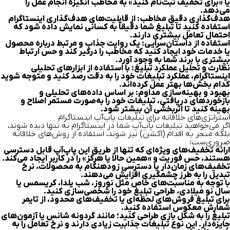
یا «برای تخفیف ثبت‌نام کنید» به مخاطب انگیزه انجام عمل را
می‌دهد.
هدف‌گذاری دقیق مخاطب:
از قابلیت‌های هدف‌گذاری اینستاگرام
استفاده کنید تا تبلیغ شما دقیقاً به کسانی نمایش داده شود که
احتمال تعامل بیشتری دارند.
استفاده از داستان‌سرایی:
یک روایت جذاب و مرتبط درباره محصول
یا خدمات خود ایجاد کنید که مخاطب را درگیر کند و حس ارتباط
بیشتری با برند شما به وجود آورد.
نظارت و تحلیل عملکرد تبلیغ:
با استفاده از ابزارهای تحلیلی
اینستاگرام، عملکرد تبلیغات خود را به دقت رصد کنید و متوجه شوید
کدام بخش‌ها بهتر عمل کرده‌اند.
بهبود و بهینه‌سازی مداوم:
بر اساس داده‌های تحلیلی و
بازخوردهای دریافتی، تبلیغات خود را به‌صورت مستمر اصلاح و
بهینه کنید تا اثربخشی آن بیشتر شود.
استراتژی‌های خلاقانه برای تبلیغات پاپ‌آپ اینستاگرام
اگر می‌خواهید تبلیغات پاپ‌آپ شما در اینستاگرام نه تنها دیده شوند،
بلکه منجر به اقدام (اکشن) نیز شوند، استفاده از روش‌های خلاقانه
ضروری‌ست:
ارائه تخفیف‌های ویژه‌ای که تنها از طریق این پاپ‌آپ قابل دسترسی
هستند، حس فوریت و «همین حالا یا هرگز» را در کاربر ایجاد می‌کند.
تخفیف‌های زمان‌دار یا دسترسی زودهنگام به محصولات، نرخ
تبدیل را به طرز چشمگیری افزایش می‌دهند.
با توجه به مناسبت‌های خاص مثل نوروز، شب یلدا، کریسمس یا
سال نو میلادی، طراحی تبلیغ خود را شخصی‌سازی کنید.
برای تبلیغ فروش‌های لحظه‌ای یا تخفیف‌های محدود، از تایمر
شمارش معکوس استفاده کنید.
تبلیغ را به شکل بازی طراحی کنید؛ مانند گردونه شانس یا آزمون‌های
جایزه‌دار. این نوع تبلیغات جذابیت زیادی دارند و نرخ تعامل را به