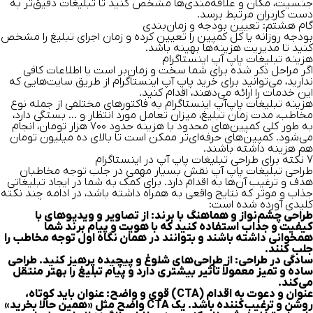
جنسیت، مکان و علاقه‌مندی‌ها مشخص کنید تا تبلیغات دقیق‌تر به
دست کاربران مرتبط برسد.
گام هشتم: تعیین بودجه و زمان‌بندی
بودجه روزانه یا کل کمپین را تعیین کرده و زمان اجرای تبلیغ را مشخص
کنید تا مدیریت هزینه‌ها بهینه باشد.
هزینه تبلیغات پاپ آپ اینستاگرام
اگر مراحل ذکر شده برای شما سخت و زمان‌بر است یا اطلاعات کافی
ندارید، می‌توانید برای
خرید پاپ آپ اینستاگرام
از طریق سایت‌هایی که
این خدمات را ارائه می‌دهند، اقدام کنید.
هزینه تبلیغات پاپ‌آپ اینستاگرام به فاکتورهای مختلفی از جمله نوع
مخاطب، مدت زمان تبلیغ، میزان تعامل مورد انتظار و … بستگی دارد،
به طور کلی کمپین‌های محدود با هزینه حدود ۷۰۰ هزار تومان، انجام
می‌شود. کمپین‌های حرفه‌ای‌تر ممکن است تا بالای ده میلیون تومان
هم هزینه داشته باشند.
7 نکته برای طراحی تبلیغات پاپ آپ در اینستاگرام
طراحی تبلیغات پاپ آپ
نقش بسیار مهمی در جلب توجه مخاطبان
هدف و ترغیب آن‌ها به اقدام دارد. برای کمک به شما در ایجاد تبلیغاتی
جذاب و موثر که نتایج واقعی به همراه داشته باشد، در ادامه چند نکته
کلیدی آورده شده است:
طراحی چشم‌نواز و هماهنگ با برند:
از تصاویر و ویدیوهای با
کیفیت و جذاب استفاده کنید که با هویت و پیام برند شما
همخوانی داشته باشند و بتوانند در همان نگاه اول توجه مخاطب را
جلب کنند.
سادگی در طراحی:
از طراحی‌های شلوغ و پیچیده پرهیز کنید. طراحی
ساده و تمیز معمولاً تأثیر بیشتری دارد و پیام تبلیغ را بهتر منتقل
می‌کند.
عنوان و دعوت به اقدام (CTA) قوی و واضح:
عنوان باید کوتاه،
روشن و ترغیب‌کننده باشد. یک CTA واضح مثل «همین حالا بخرید»