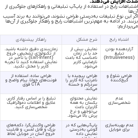
شدت افزایش می‌دهند.
اشتباهات رایج در استفاده از پاپ‌آپ‌ تبلیغاتی و راهکارهای جلوگیری از
آن‌ها
اگر این نوع تبلیغات به‌درستی طراحی نشوند، می‌توانند به برند آسیب
بزنند. در ادامه به مهم‌ترین اشتباهات رایج و راهکار جلوگیری از آن‌ها
می‌پردازیم:
اشتباه رایج
شرح مشکل
راهکار پیشنهادی
آزاردهنده بودن
نمایش بیش از
زمان‌بندی دقیق داشته باشید.
تبلیغ
حد یا در زمان
از تکنولوژی تشخیص خروج
(Intrusiveness)
نامناسب که باعث
(Exit-Intent) یا تأخیر در
نارضایتی کاربر
نمایش استفاده کنید تا تجربه
می‌شود.
کاربر را مختل نکنید.
طراحی شلوغ و
طراحی پیچیده یا
طراحی ساده، استفاده از
گیج‌کننده
نامرتب که کاربر را
فونت‌های خوانا، پیام واضح و
سردرگم و خسته
CTA قوی
می‌کند.
عدم
نمایش محتوای
تبلیغ را بر اساس رفتار کاربر،
شخصی‌سازی
یکسان به همه
علایق و اطلاعات دموگرافیک
کاربران باعث
شخصی‌سازی کنید.
بی‌توجهی و نرخ
پرش بالا می‌شود.
عدم بهینه‌سازی
پاپ‌آپ‌هایی که در
طراحی واکنش‌گرا، دکمه‌های
برای موبایل
گوشی به‌درستی
بزرگ و قابل لمس، و قابلیت
نمایش داده
خروج آسان در موبایل لحاظ