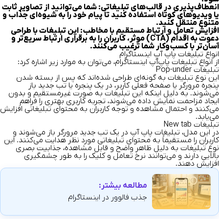
انعطاف‌پذیری در قالب‌های تبلیغاتی:
شما می‌توانید از تصاویر ثابت
یا ویدیوهای کوتاه استفاده کنید تا پیام خود را به شیوه‌ای جذاب و
متنوع منتقل کنید.
افزایش تعامل و ارتباط مستقیم با مخاطب:
این تبلیغات با طراحی
دعوت به اقدام (CTA) موثر، کاربران را به برقراری ارتباط سریع‌تر و
آسان‌تر با کسب‌وکار شما ترغیب می‌کنند.
انواع تبلیغات پاپ آپ اینستاگرام
از انواع تبلیغات پاپ‌آپ اینستاگرام، می‌توان به موارد زیر اشاره کرد:
تبلیغات Pop-under
این نوع تبلیغات به گونه‌ای طراحی شده‌اند که پس از بسته شدن
پنجره مرورگر یا صفحه فعلی کاربر، در یک پنجره یا تب جدید باز
می‌شوند. به دلیل اینکه این تبلیغات به صورت غیرمستقیم و بدون
ایجاد مزاحمت نمایش داده می‌شوند، تجربه کاربری بهتری را فراهم
می‌کنند و احتمال مشاهده و توجه کاربران به محتوای تبلیغاتی افزایش
می‌یابد.
تبلیغات New tab
در این مدل، تبلیغات پاپ آپ در یک تب جدید مرورگر باز می‌شوند و
کاربران را مستقیماً به محتوای تبلیغاتی مورد نظر هدایت می‌کنند. این
نوع تبلیغات به دلیل ظاهر واضح و قابل مشاهده، جذابیت بصری
بالایی دارند و می‌توانند نرخ تعامل و کلیک را به طور چشمگیری
افزایش دهند.
مطالعه بیشتر:
جذب فالوور در اینستاگرام