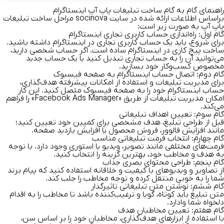
راهنمای گام به گام ساخت تبلیغات پاپ آپ اینستاگرام
براساس اطلاعات ارائه شده در
سایت socinova
مراحل ساخت تبلیغات
پاپ آپ به صورت زیر است:
گام اول: راه‌اندازی حساب کاربری تجاری اینستاگرام
برای شروع، باید یک حساب کاربری تجاری در اینستاگرام داشته باشید.
ساخت پیج کاری در اینستاگرام
ساده است. اگر حساب شخصی دارید،
می‌توانید آن را به حساب تجاری تبدیل کنید یا یک حساب جدید
مخصوص کسب‌وکار خود بسازید.
گام دوم: اتصال حساب اینستاگرام به صفحه فیسبوک
برای مدیریت تبلیغات و استفاده از امکانات پیشرفته هدف‌گذاری،
حساب اینستاگرام خود را به صفحه فیسبوک متصل کنید. این کار
امکان مدیریت تبلیغات از طریق «Facebook Ads Manager» را فراهم
می‌کند.
گام سوم: تعیین اهداف تبلیغاتی
قبل از طراحی تبلیغ، هدف مشخصی برای کمپین خود تعیین کنید؛
مانند افزایش فالوور، فروش محصول یا افزایش بازدید صفحه.
گام چهارم: انتخاب فرمت تبلیغاتی مناسب
فرمت‌های مختلفی مانند تصویر، ویدیو یا استوری وجود دارد. با توجه
به هدف و مخاطب خود، بهترین گزینه را انتخاب کنید.
گام پنجم: طراحی محتوای بصری جذاب
از تصاویر و ویدیوهای با کیفیت و خلاقانه استفاده کنید که پیام برند
شما را به خوبی منتقل کرده و توجه مخاطب را جلب کند.
گام ششم: نوشتن متن تبلیغاتی تاثیرگذار
متن تبلیغ باید کوتاه، گویا و ترغیب‌کننده باشد تا مخاطب را به اقدام
دلخواه شما وادارد.
گام هفتم: تعیین مخاطبان هدف
با استفاده از ابزارهای هدف‌گذاری، مخاطبان خود را بر اساس سن،