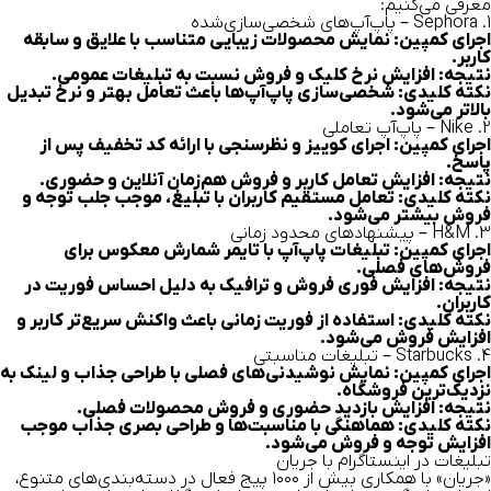
معرفی می‌کنیم:
1. Sephora – پاپ‌آپ‌های شخصی‌سازی‌شده
اجرای کمپین: نمایش محصولات زیبایی متناسب با علایق و سابقه
کاربر.
نتیجه: افزایش نرخ کلیک و فروش نسبت به تبلیغات عمومی.
نکته کلیدی: شخصی‌سازی پاپ‌آپ‌ها باعث تعامل بهتر و نرخ تبدیل
بالاتر می‌شود.
2. Nike – پاپ‌آپ تعاملی
اجرای کمپین: اجرای کوییز و نظرسنجی با ارائه کد تخفیف پس از
پاسخ.
نتیجه: افزایش تعامل کاربر و فروش هم‌زمان آنلاین و حضوری.
نکته کلیدی: تعامل مستقیم کاربران با تبلیغ، موجب جلب توجه و
فروش بیشتر می‌شود.
3. H&M – پیشنهادهای محدود زمانی
اجرای کمپین: تبلیغات پاپ‌آپ با تایمر شمارش معکوس برای
فروش‌های فصلی.
نتیجه: افزایش فوری فروش و ترافیک به دلیل احساس فوریت در
کاربران.
نکته کلیدی: استفاده از فوریت زمانی باعث واکنش سریع‌تر کاربر و
افزایش فروش می‌شود.
4. Starbucks – تبلیغات مناسبتی
اجرای کمپین: نمایش نوشیدنی‌های فصلی با طراحی جذاب و لینک به
نزدیک‌ترین فروشگاه.
نتیجه: افزایش بازدید حضوری و فروش محصولات فصلی.
نکته کلیدی: هماهنگی با مناسبت‌ها و طراحی بصری جذاب موجب
افزایش توجه و فروش می‌شود.
تبلیغات در اینستاگرام با جریان
«جریان» با همکاری بیش از ۱۰۰۰ پیج فعال در دسته‌بندی‌های متنوع،