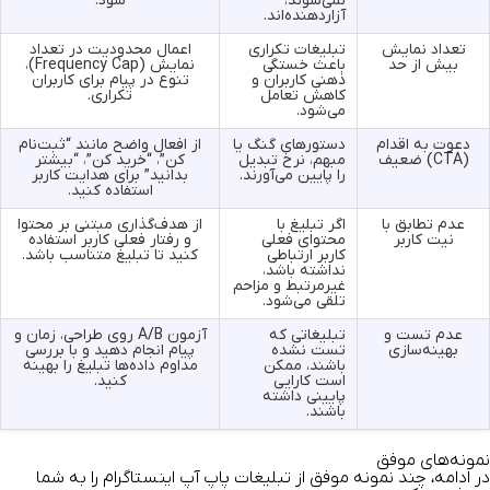
نمی‌شوند،
شود.
آزاردهنده‌اند.
تعداد نمایش
تبلیغات تکراری
اعمال محدودیت در تعداد
بیش از حد
باعث خستگی
نمایش (Frequency Cap)،
ذهنی کاربران و
تنوع در پیام برای کاربران
کاهش تعامل
تکراری.
می‌شود.
دعوت به اقدام
دستورهای گنگ یا
از افعال واضح مانند “ثبت‌نام
(CTA) ضعیف
مبهم، نرخ تبدیل
کن”، “خرید کن”، “بیشتر
را پایین می‌آورند.
بدانید” برای هدایت کاربر
استفاده کنید.
عدم تطابق با
اگر تبلیغ با
از هدف‌گذاری مبتنی بر محتوا
نیت کاربر
محتوای فعلی
و رفتار فعلی کاربر استفاده
کاربر ارتباطی
کنید تا تبلیغ متناسب باشد.
نداشته باشد،
غیرمرتبط و مزاحم
تلقی می‌شود.
عدم تست و
تبلیغاتی که
آزمون A/B روی طراحی، زمان و
بهینه‌سازی
تست نشده
پیام انجام دهید و با بررسی
باشند، ممکن
مداوم داده‌ها تبلیغ را بهینه
است کارایی
کنید.
پایینی داشته
باشند.
نمونه‌های موفق
در ادامه،
چند نمونه‌ موفق از تبلیغات پاپ آپ اینستاگرام
را به شما