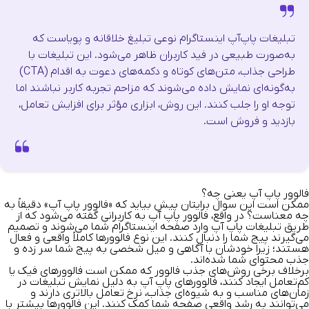
تبلیغات پاپ‌آپ اینستاگرام نوعی تبلیغ خلاقانه و پویاست که
به‌صورت طبیعی در فید کاربران ظاهر می‌شود. این تبلیغات با
طراحی جذاب، متن‌های کوتاه و دکمه‌های دعوت به اقدام (CTA)
به‌گونه‌ای نمایش داده می‌شوند که مزاحم تجربه کاربر نباشند اما
توجه او را جلب کنند. این روش، ابزاری مؤثر برای افزایش تعامل،
بازدید و فروش است.
فالوور پاپ آپ یعنی چه؟
ممکن است این سوال برایتان پیش بیاید که
«فالوور پاپ آپ» دقیقاً به
چه معناست؟
در واقع، فالوور پاپ آپ به کاربرانی گفته می‌شود که از
طریق تبلیغات پاپ آپ وارد صفحه اینستاگرام شما می‌شوند و تصمیم
می‌گیرند پیج شما را دنبال کنند. این نوع فالوورها کاملاً واقعی و فعال
هستند؛ زیرا خودشان با آگاهی و میل شخصی به پیج شما سر زده و
جذب محتوای شما شده‌اند.
برخلاف برخی روش‌های جذب فالوور که ممکن است فالوورهای فیک یا
کم‌تعامل ایجاد کنند، فالوورهای پاپ آپ به دلیل نمایش تبلیغات در
زمان‌های مناسب و به شیوه‌ای جذاب، نرخ تعامل بالاتری دارند و
می‌توانند به رشد واقعی صفحه شما کمک کنند. این فالوورها بیشتر با