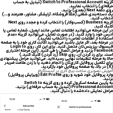
گزینه Switch to Professional Account (تبدیل به حساب
حرفه‌ای) را انتخاب نمایید.
روی دکمه Next (بعدی) بزنید.
یک دسته‌بندی شغلی (مثلاً فروشگاه، آرایشگر، مشاور، هنرمند و…)
انتخاب کنید.
گزینه Business (کسب‌وکار) را انتخاب کرده و مجدد روی Next
کلیک کنید.
در این مرحله می‌توانید اطلاعات تماس مانند ایمیل، شماره تماس یا
آدرس خود را وارد کنید. (در صورت تمایل، می‌توانید گزینه «عدم
استفاده از اطلاعات تماس» را انتخاب نمایید).
در مرحله بعد، اگر مایل باشید می‌توانید اکانت کاری خود را به صفحه
فیسبوک بیزینس‌تان متصل کنید. برای این کار، روی Login to
Facebook بزنید و مراحل اتصال را طی کنید. (این مرحله اختیاری
است. برای رد کردن آن، روی Skip (رد کردن) کلیک کنید.)
حالا به مرحله تنظیمات نهایی رسیده‌اید. می‌توانید مراحل پیشنهادی
برای تکمیل پروفایل کاری‌تان را انجام دهید یا با زدن علامت ضربدر
(X) در بالا، به صفحه پروفایل خود بازگردید.
آموزش تصویری ساخت پیج کاری در اینستاگرام
وارد پروفایل خود شوید و روی Edit Profile (ویرایش پروفایل)
بزنید.
به پایین صفحه اسکرول کرده و روی گزینه Switch to
Professional Account (تبدیل به حساب حرفه‌ای) بزنید.
مراحل نمایش داده‌شده را دنبال کنید.