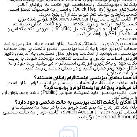
بلاگرها و تولیدکنندگان محتواست. این اکانت به ابزارهای آنالیز،
پاسخ‌های سریع (Quick Replies) و اتصال به فیسبوک مجهز است.
کسب‌و‌کارهای کوچک هم می‌توانند از آن بهره ببرند.
3.
اکانت کاری یا تجاری (Business Account):
طراحی‌شده برای
کسب‌و‌کارها، برندها و فروشگاه‌ها. این نوع اکانت امکان تبلیغات،
دسترسی کامل به ابزارهای تحلیل (Insights)، افزودن دکمه تماس و
استفاده از API را فراهم می‌کند.
جمع‌بندی
ساخت پیج کاری در اینستاگرام
کاملا رایگان است و به راحتی می‌توانید
حساب کاربردی خود را به اکانت بیزینسی، تغییر دهید. با ایجاد حساب
بیزینسی، می‌توانید از امکانات ویژه‌ای مثل دسترسی به آمارهای دقیق،
افزودن اطلاعات تماس و تبلیغات هدفمند بهره‌مند شوید. با رعایت
نکات مهم و به‌کارگیری ابزارهای اینستاگرام، می‌توانید برند خود را به
شکل حرفه‌ای‌تر معرفی کنید و در دنیای دیجیتال رشد کنید.
سوالات متداول
آیا حساب‌های بیزینسی اینستاگرام رایگان هستند؟
بله، ساخت و استفاده از حساب بیزینسی در اینستاگرام رایگان است.
آیا می‌شود پیج کاری اینستاگرام را پرایوت کرد؟
خیر، اکانت بیزینس باید همیشه عمومی (Public) باشد و نمی‌توان آن
را پرایوت کرد.
آیا امکان بازگشت اکانت بیزینس به حالت شخصی وجود دارد؟
بله، شما هر زمان که بخواهید می‌توانید با مراجعه به تنظیمات و
انتخاب گزینه «Switch Account Type» اکانت خود را به حالت شخصی
(Personal Account) برگردانید.