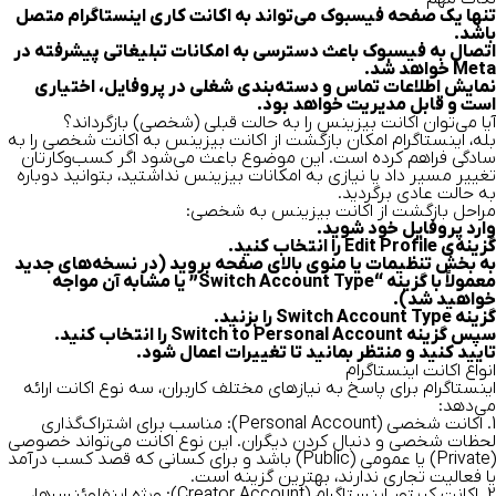
تنها یک صفحه فیسبوک می‌تواند به اکانت کاری اینستاگرام متصل
باشد.
اتصال به فیسبوک باعث دسترسی به امکانات تبلیغاتی پیشرفته در
Meta خواهد شد.
نمایش اطلاعات تماس و دسته‌بندی شغلی در پروفایل، اختیاری
است و قابل مدیریت خواهد بود.
آیا می‌توان اکانت بیزینس را به حالت قبلی (شخصی) بازگرداند؟
بله، اینستاگرام امکان بازگشت از اکانت بیزینس به اکانت شخصی را به
سادگی فراهم کرده است. این موضوع باعث می‌شود اگر کسب‌وکارتان
تغییر مسیر داد یا نیازی به امکانات بیزینس نداشتید، بتوانید دوباره
به حالت عادی برگردید.
مراحل بازگشت از اکانت بیزینس به شخصی:
وارد پروفایل خود شوید.
گزینه‌ی Edit Profile را انتخاب کنید.
به بخش تنظیمات یا منوی بالای صفحه بروید (در نسخه‌های جدید
معمولاً با گزینه “Switch Account Type” یا مشابه آن مواجه
خواهید شد).
گزینه Switch Account Type را بزنید.
سپس گزینه Switch to Personal Account را انتخاب کنید.
تایید کنید و منتظر بمانید تا تغییرات اعمال شود.
انواع اکانت اینستاگرام
اینستاگرام برای پاسخ به نیازهای مختلف کاربران، سه نوع اکانت ارائه
می‌دهد:
1.
اکانت شخصی (Personal Account):
مناسب برای اشتراک‌گذاری
لحظات شخصی و دنبال کردن دیگران. این نوع اکانت می‌تواند خصوصی
(Private) یا عمومی (Public) باشد و برای کسانی که قصد کسب درآمد
یا فعالیت تجاری ندارند، بهترین گزینه است.
2
.
اکانت کریتور اینستاگرام
(Creator Account):
ویژه اینفلوئنسرها،