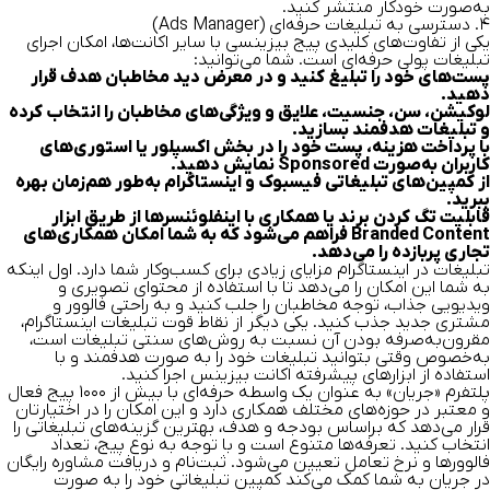
به‌صورت خودکار منتشر کنید.
۴. دسترسی به تبلیغات حرفه‌ای (Ads Manager)
یکی از تفاوت‌های کلیدی پیج بیزینسی با سایر اکانت‌ها، امکان اجرای
تبلیغات پولی حرفه‌ای است. شما می‌توانید:
پست‌های خود را تبلیغ کنید و در معرض دید مخاطبان هدف قرار
دهید.
لوکیشن، سن، جنسیت، علایق و ویژگی‌های مخاطبان را انتخاب کرده
و تبلیغات هدفمند بسازید.
با پرداخت هزینه، پست خود را در بخش اکسپلور یا استوری‌های
کاربران به‌صورت Sponsored نمایش دهید.
از کمپین‌های تبلیغاتی فیسبوک و اینستاگرام به‌طور هم‌زمان بهره
ببرید.
قابلیت تگ کردن برند یا همکاری با اینفلوئنسرها از طریق ابزار
Branded Content فراهم می‌شود که به شما امکان همکاری‌های
تجاری پربازده را می‌دهد.
تبلیغات در اینستاگرام
مزایای زیادی برای کسب‌وکار شما دارد. اول اینکه
به شما این امکان را می‌دهد تا با استفاده از محتوای تصویری و
ویدیویی جذاب، توجه مخاطبان را جلب کنید و به راحتی فالوور و
مشتری جدید جذب کنید. یکی دیگر از نقاط قوت تبلیغات اینستاگرام،
مقرون‌به‌صرفه بودن آن نسبت به روش‌های سنتی تبلیغات است،
به‌خصوص وقتی بتوانید تبلیغات خود را به صورت هدفمند و با
استفاده از ابزارهای پیشرفته اکانت بیزینس اجرا کنید.
پلتفرم «جریان» به عنوان یک واسطه حرفه‌ای با بیش از ۱۰۰۰ پیج فعال
و معتبر در حوزه‌های مختلف همکاری دارد و این امکان را در اختیارتان
قرار می‌دهد که براساس بودجه و هدف، بهترین گزینه‌های تبلیغاتی را
انتخاب کنید. تعرفه‌ها متنوع است و با توجه به نوع پیج، تعداد
فالوورها و نرخ تعامل تعیین می‌شود. ثبت‌نام و دریافت مشاوره رایگان
در جریان به شما کمک می‌کند کمپین تبلیغاتی خود را به صورت