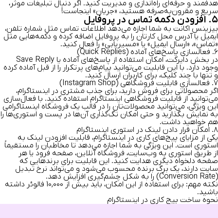
هدفمند و حرفه‌ای راه‌اندازی و مدیریت کنید. اگر دنبال تبلیغات موثر،
سریع و مقرون‌به‌صرفه هستید، «جریان» اینجاست!
۵. افزودن دکمه تماس در پروفایل
بیزینس اکانت به شما اجازه می‌دهد اطلاعات تماس مثل شماره تلفن،
ایمیل یا آدرس محل کارتان را به پروفایل اضافه کرده و دکمه‌هایی مثل
«تماس»، «ارسال ایمیل» یا «مسیریابی» را فعال کنید.
۶. فعالسازی پاسخ‌های آماده (Quick Replies)
در بخش دایرکت، امکان استفاده از پاسخ‌های آماده یا Save Reply
وجود دارد. با این قابلیت می‌توانید پیام‌های پرتکرار را از قبل آماده کرده
و تنها با چند کلیک، برای کاربران ارسال کنید.
۷. فعالسازی قابلیت فروشگاهی (Instagram Shop)
اگر محصولاتی برای فروش دارید، برای
جذب مشتری در اینستاگرام
،
می‌توانید از قابلیت فروشگاهی اینستاگرام استفاده کنید. با فعال‌سازی
این ویژگی، می‌توانید محصولات‌تان را در قالب یک فروشگاه اینستاگرامی
به نمایش بگذارید و حتی امکان تگ‌گذاری آن‌ها در پست‌ و استوری‌ها را
هم خواهید داشت.
۸. امکان قرار دادن لینک در استوری اینستاگرام
یکی از مزایای
پیج‌های کاری در اینستاگرام
، قابلیت افزودن لینک به
استوری است. این ویژگی به شما اجازه می‌دهد تا مخاطبان را مستقیماً
از طریق استوری به وب‌سایت، فروشگاه آنلاین، صفحه فرود یا هر
صفحه دلخواه دیگری هدایت کنید. این قابلیت برای برندهایی که
سایت دارند، یک برگ برنده محسوب می‌شود و می‌تواند نرخ تبدیل
(Conversion Rate) را به شکل چشم‌گیری افزایش دهد.
نکته مهم: برای استفاده از این امکان، باید بیش از 10,000 فالوئر داشته
باشید.
نحوه ساخت پیج کاری در اینستاگرام