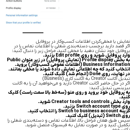
نمایش یا مخفی‌کردن اطلاعات کسب‌وکار در پروفایل
اگر قصد دارید برچسب دسته‌بندی شغلی یا اطلاعات تماس را در
پروفایل خود نشان دهید یا مخفی کنید، مراحل زیر را دنبال کنید:
وارد پروفایل شوید و روی Edit profile بزنید.
به بخش Profile display (نمایش پروفایل) در زیر عنوان Public
Business Information (اطلاعات عمومی کسب‌وکار) بروید.
انتخاب کنید که چه اطلاعاتی نمایش داده شوند یا مخفی بمانند.
در نهایت، روی Done (انجام شد) کلیک کنید.
تبدیل اکانت Creator به اکانت کاری (Business)
اگر در حال حاضر اکانت Creator دارید و می‌خواهید آن را به اکانت
بیزینسی تبدیل کنید:
به پروفایل خود بروید و روی منو (سه‌خط بالا سمت راست) کلیک
کنید.
وارد بخش Creator tools and controls شوید.
روی Switch account type بزنید.
گزینه Switch to business account را انتخاب کنید.
روی Switch (تبدیل) کلیک کنید.
سپس طبق همان مراحل بالا، اطلاعات تماس و دسته‌بندی شغلی را
تکمیل کنید و در صورت تمایل به فیسبوک متصل شوید.
نکات مهم