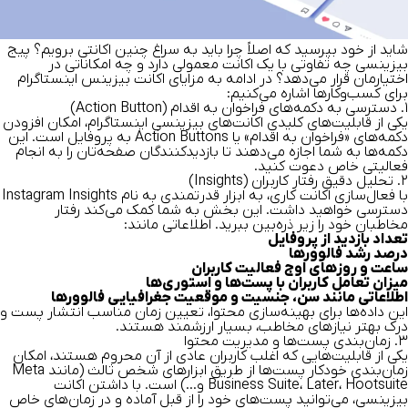
شاید از خود بپرسید که اصلاً چرا باید به سراغ چنین اکانتی برویم؟ پیج
بیزینسی چه تفاوتی با یک اکانت معمولی دارد و چه امکاناتی در
اختیارمان قرار می‌دهد؟ در ادامه به
مزایای اکانت بیزینس اینستاگرام
برای کسب‌وکارها
اشاره می‌کنیم:
۱. دسترسی به دکمه‌های فراخوان به اقدام (Action Button)
یکی از قابلیت‌های کلیدی
اکانت‌های بیزینسی اینستاگرام،
امکان افزودن
دکمه‌های «فراخوان به اقدام» یا Action Buttons به پروفایل است. این
دکمه‌ها به شما اجازه می‌دهند تا بازدیدکنندگان صفحه‌تان را به انجام
فعالیتی خاص دعوت کنید.
۲. تحلیل دقیق رفتار کاربران (Insights)
با فعال‌سازی اکانت کاری، به ابزار قدرتمندی به نام Instagram Insights
دسترسی خواهید داشت. این بخش به شما کمک می‌کند رفتار
مخاطبان خود را زیر ذره‌بین ببرید. اطلاعاتی مانند:
تعداد بازدید از پروفایل
درصد رشد فالوورها
ساعت و روزهای اوج فعالیت کاربران
میزان تعامل کاربران با پست‌ها و استوری‌ها
اطلاعاتی مانند سن، جنسیت و موقعیت جغرافیایی فالوورها
این داده‌ها برای بهینه‌سازی محتوا، تعیین زمان مناسب انتشار پست و
درک بهتر نیازهای مخاطب، بسیار ارزشمند هستند.
۳. زمان‌بندی پست‌ها و مدیریت محتوا
یکی از قابلیت‌هایی که اغلب کاربران عادی از آن محروم هستند، امکان
زمان‌بندی خودکار پست‌ها از طریق ابزارهای شخص ثالث (مانند Meta
Business Suite، Later، Hootsuite و…) است. با داشتن اکانت
بیزینسی، می‌توانید پست‌های خود را از قبل آماده و در زمان‌های خاص