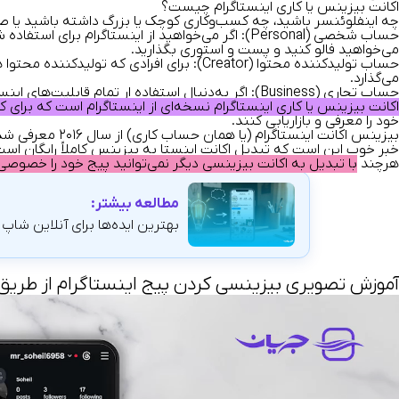
اکانت بیزینس یا کاری اینستاگرام چیست؟
چه اینفلوئنسر باشید، چه کسب‌وکاری کوچک یا بزرگ داشته باشید یا صرفا
حساب شخصی (Personal):
اگر می‌خواهید از اینستاگرام برای استفاده
می‌خواهید فالو کنید و پست و استوری بگذارید.
حساب تولیدکننده محتوا (Creator):
می‌گذارد.
حساب تجاری (Business):
اگر به‌دنبال استفاده ار تمام قابلیت‌های ای
اکانت بیزینس یا کاری اینستاگرام نسخه‌ای از اینستاگرام است که برای
خود را معرفی و بازاریابی کنند.
بیزینس اکانت اینستاگرام
(یا همان حساب کاری) از سال ۲۰۱۶ معرفی شد و از آن زمان هزاران کسب‌وکار برای
خبر خوب این است که
تبدیل اکانت اینستا به بیزینس کاملاً رایگان اس
هرچند
با تبدیل به اکانت بیزینسی دیگر نمی‌توانید پیج خود را خصوصی (Private) کنی
مطالعه بیشتر:
بهترین ایده‌ها برای آنلاین شاپ 
آموزش تصویری بیزینسی کردن پیج اینستاگرام از طریق
مایشگر
یدیو