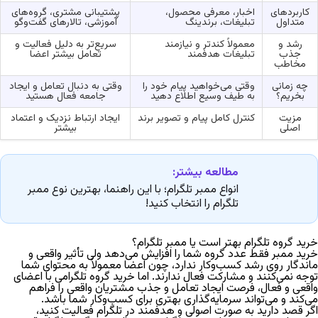
کاربردهای
اخبار، معرفی محصول،
پشتیبانی مشتری، گروه‌های
متداول
تبلیغات، برندینگ
آموزشی، تالارهای گفت‌وگو
رشد و
معمولاً کندتر و نیازمند
سریع‌تر به دلیل فعالیت و
جذب
تبلیغات هدفمند
تعامل بیشتر اعضا
مخاطب
چه زمانی
وقتی می‌خواهید پیام خود را
وقتی به دنبال تعامل و ایجاد
بخریم؟
به طیف وسیع اطلاع دهید
جامعه فعال هستید
مزیت
کنترل کامل پیام و تصویر برند
ایجاد ارتباط نزدیک و اعتماد
اصلی
بیشتر
مطالعه بیشتر:
انواع ممبر تلگرام؛ با این راهنما، بهترین نوع
ممبر تلگرام را انتخاب کنید!
خرید گروه تلگرام بهتر است یا ممبر تلگرام؟
خرید ممبر فقط عدد گروه شما را افزایش می‌دهد ولی تأثیر واقعی و
ماندگار روی رشد کسب‌وکار ندارد، چون اعضا معمولاً به محتوای شما
توجه نمی‌کنند و مشارکت فعال ندارند. اما خرید گروه تلگرامی با اعضای
واقعی و فعال، فرصت ایجاد تعامل و جذب مشتریان واقعی را فراهم
می‌کند و می‌تواند سرمایه‌گذاری بهتری برای کسب‌وکار شما باشد.
اگر قصد دارید به صورت اصولی و هدفمند در تلگرام فعالیت کنید،