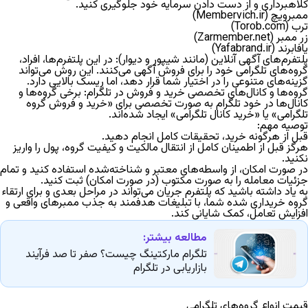
کلاهبرداری و از دست دادن سرمایه خود جلوگیری کنید.
ممبرویچ (Membervich.ir)
ترب (Torob.com)
زر ممبر (Zarmember.net)
یافابرند (Yafabrand.ir)
پلتفرم‌های آگهی آنلاین (مانند شیپور و دیوار): در این پلتفرم‌ها، افراد،
گروه‌های تلگرامی خود را برای فروش آگهی می‌کنند. این روش می‌تواند
گزینه‌های متنوعی را در اختیار شما قرار دهد، اما ریسک بالایی دارد.
گروه‌ها و کانال‌های تخصصی خرید و فروش در تلگرام: برخی گروه‌ها و
کانال‌ها در خود تلگرام به صورت تخصصی برای «خرید و فروش گروه
تلگرامی» یا «خرید کانال تلگرامی» ایجاد شده‌اند.
توصیه مهم:
قبل از هرگونه خرید، تحقیقات کامل انجام دهید.
هرگز قبل از اطمینان کامل از انتقال مالکیت و کیفیت گروه، پول را واریز
نکنید.
در صورت امکان، از واسطه‌های معتبر و شناخته‌شده استفاده کنید و تمام
جزئیات معامله را به صورت مکتوب (در صورت امکان) ثبت کنید.
به یاد داشته باشید که پلتفرم جریان می‌تواند در مراحل بعدی و برای ارتقاء
گروه خریداری شده شما، با تبلیغات هدفمند به جذب ممبرهای واقعی و
افزایش تعامل، کمک شایانی کند.
مطالعه بیشتر:
تلگرام مارکتینگ چیست؟ صفر تا صد فرآیند
بازاریابی در تلگرام
قیمت انواع گروه‌های تلگرامی