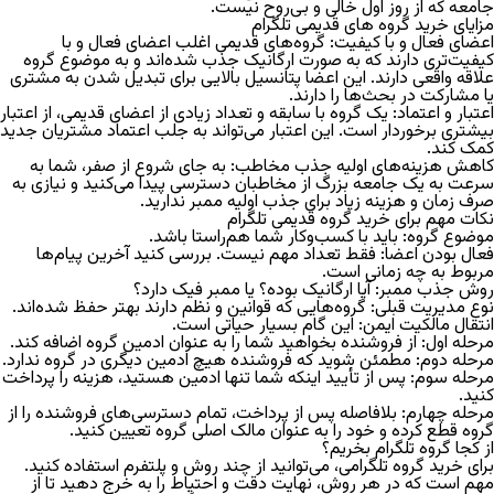
جامعه که از روز اول خالی و بی‌روح نیست.
مزایای خرید گروه های قدیمی تلگرام
اعضای فعال و با کیفیت:
گروه‌های قدیمی اغلب اعضای فعال و با
کیفیت‌تری دارند که به صورت ارگانیک جذب شده‌اند و به موضوع گروه
علاقه واقعی دارند. این اعضا پتانسیل بالایی برای تبدیل شدن به مشتری
یا مشارکت در بحث‌ها را دارند.
اعتبار و اعتماد:
یک گروه با سابقه و تعداد زیادی از اعضای قدیمی، از اعتبار
بیشتری برخوردار است. این اعتبار می‌تواند به جلب اعتماد مشتریان جدید
کمک کند.
کاهش هزینه‌های اولیه جذب مخاطب:
به جای شروع از صفر، شما به
سرعت به یک جامعه بزرگ از مخاطبان دسترسی پیدا می‌کنید و نیازی به
صرف زمان و هزینه زیاد برای جذب اولیه ممبر ندارید.
نکات مهم برای خرید گروه قدیمی تلگرام
موضوع گروه:
باید با کسب‌وکار شما هم‌راستا باشد.
فعال بودن اعضا:
فقط تعداد مهم نیست. بررسی کنید آخرین پیام‌ها
مربوط به چه زمانی است.
روش جذب ممبر:
آیا ارگانیک بوده؟ یا ممبر فیک دارد؟
نوع مدیریت قبلی:
گروه‌هایی که قوانین و نظم دارند بهتر حفظ شده‌اند.
انتقال مالکیت ایمن:
این گام بسیار حیاتی است.
مرحله اول: از فروشنده بخواهید شما را به عنوان ادمین گروه اضافه کند.
مرحله دوم: مطمئن شوید که فروشنده هیچ ادمین دیگری در گروه ندارد.
مرحله سوم: پس از تأیید اینکه شما تنها ادمین هستید، هزینه را پرداخت
کنید.
مرحله چهارم: بلافاصله پس از پرداخت، تمام دسترسی‌های فروشنده را از
گروه قطع کرده و خود را به عنوان مالک اصلی گروه تعیین کنید.
از کجا گروه تلگرام بخریم؟
برای
خرید گروه تلگرامی
، می‌توانید از چند روش و پلتفرم استفاده کنید.
مهم است که در هر روش، نهایت دقت و احتیاط را به خرج دهید تا از