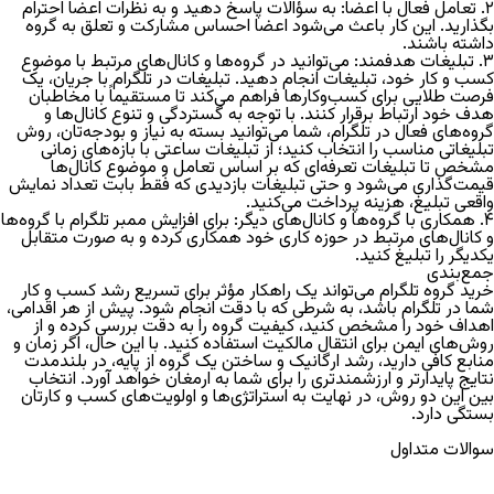
۲. تعامل فعال با اعضا:
به سؤالات پاسخ دهید و به نظرات اعضا احترام
بگذارید. این کار باعث می‌شود اعضا احساس مشارکت و تعلق به گروه
داشته باشند.
۳. تبلیغات هدفمند:
می‌توانید در گروه‌ها و کانال‌های مرتبط با موضوع
کسب و کار خود، تبلیغات انجام دهید.
تبلیغات در تلگرام
با جریان، یک
فرصت طلایی برای کسب‌وکارها فراهم می‌کند تا مستقیماً با مخاطبان
هدف خود ارتباط برقرار کنند. با توجه به گستردگی و تنوع کانال‌ها و
گروه‌های فعال در تلگرام، شما می‌توانید بسته به نیاز و بودجه‌تان، روش
تبلیغاتی مناسب را انتخاب کنید؛ از تبلیغات ساعتی با بازه‌های زمانی
مشخص تا تبلیغات تعرفه‌ای که بر اساس تعامل و موضوع کانال‌ها
قیمت‌گذاری می‌شود و حتی تبلیغات بازدیدی که فقط بابت تعداد نمایش
واقعی تبلیغ، هزینه پرداخت می‌کنید.
۴. همکاری با گروه‌ها و کانال‌های دیگر:
برای
افزایش ممبر تلگرام
با گروه‌ها
و کانال‌های مرتبط در حوزه کاری خود همکاری کرده و به صورت متقابل
یکدیگر را تبلیغ کنید.
جمع‌بندی
خرید گروه تلگرام
می‌تواند یک راهکار مؤثر برای تسریع رشد کسب و کار
شما در تلگرام باشد، به شرطی که با دقت انجام شود. پیش از هر اقدامی،
اهداف خود را مشخص کنید، کیفیت گروه را به دقت بررسی کرده و از
روش‌های ایمن برای انتقال مالکیت استفاده کنید. با این حال، اگر زمان و
منابع کافی دارید، رشد ارگانیک و ساختن یک گروه از پایه، در بلندمدت
نتایج پایدارتر و ارزشمندتری را برای شما به ارمغان خواهد آورد. انتخاب
بین این دو روش، در نهایت به استراتژی‌ها و اولویت‌های کسب و کارتان
بستگی دارد.
سوالات متداول