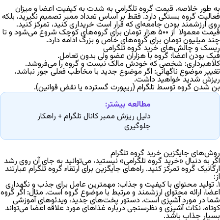
به طور خلاصه،
قیمت گروه تلگرامی
به شدت به کیفیت اعضا و میزان
فعالیت گروه بستگی دارد. فقط بر اساس تعداد ممبر تصمیم نگیرید، بلکه
روی ارزشمند بودن جامعه‌ای که قرار است خریداری کنید، تمرکز کنید.
قیمت معمولا از ۵۰۰ هزار تومان برای گروه‌های کوچک شروع می‌شود و تا
چند میلیون تومان برای گروه‌های خاص و بزرگ ادامه دارد.
ریسک‌ و چالش‌های خرید گروه تلگرامی
فیک بودن اعضا:
گروه با هزاران عضو ولی بدون تعامل.
کلاهبرداری:
شخصی که خودش مالک نیست و گروه را می‌فروشد.
تغییر موضوع ناگهانی:
اگر موضوع جدید با مخاطب فعلی جور نباشد،
ریزش شدید خواهید داشت.
بن شدن گروه توسط تلگرام
(ریپورت گسترده یا نقض قوانین).
مطالعه بیشتر:
دلیل ریزش ممبر کانال تلگرام + راهکار
جلوگیری
روش‌های جایگزین خرید گروه تلگرام
اگر به دنبال «خرید گروه تلگرامی» نیستید، می‌توانید به جای آن روی رشد
ارگانیک گروه تمرکز کنید.
راه‌های جایگزین برای ارتقاء گروه تلگرام
عبارتند
از:
۱. تولید محتوای با کیفیت و جذاب:
مهمترین عامل برای جذب و نگهداری
اعضا، ارائه محتوای ارزشمند و مرتبط با موضوع گروه است. مثال: اگر گروه
شما در مورد آشپزی است، دستور پخت‌های جدید، ویدئوهای آموزشی
کوتاه، نکات آشپزی و نظرسنجی درباره غذاهای مورد علاقه اعضا می‌تواند
بسیار جذاب باشد.