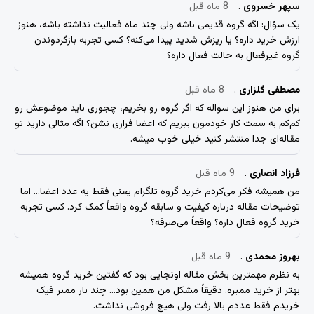
سپهر خسروی
8 ماه قبل
یک سؤال: اگه گروه قدیمی باشه ولی چند ماه فعالیت نداشته باشه، هنوز
ارزش خرید داره؟ یا ریزش شدید پیدا می‌کنه؟ کسی تجربه بازگردوندن
گروه غیرفعال به حالت فعال داره؟
مصطفی گلزاری
8 ماه قبل
برای من هنوز این سواله که اگر گروه رو بخریم، چجوری باید موضوعش رو
کم‌کم به سمت کار خودمون ببریم که اعضا فراری نشن؟ اگه مثالی دارید تو
مقاله‌ای جدا منتشر کنید خیلی خوب میشه.
فرزاد انصاری
9 ماه قبل
من همیشه فکر می‌کردم خرید گروه تلگرام یعنی فقط یه عدد اعضا… اما
توضیحات مقاله درباره کیفیت و سابقه گروه واقعاً کمک کرد. کسی تجربه
خرید گروه فعال داره؟ واقعاً می‌صرفه؟
بهروز محمدی
9 ماه قبل
به نظرم مهمترین بخش مقاله اونجایی بود که گفتین خرید گروه همیشه
بهتر از خرید ممبره. دقیقاً مشکل من همین بود… چند بار ممبر فیک
خریدم فقط عددم بالا رفت ولی هیچ فروشی نداشت.