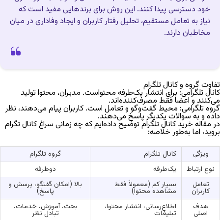
خود دسترسی پیدا کنند. این روش برای برندهایی مفید است که
نیاز به تعامل مستقیم، تحلیل رفتار کاربران و ایجاد وفاداری در میان
مخاطبان دارند.
تفاوت گروه و کانال تلگرام
کانال تلگرامی:
برای انتشار یک‌طرفه محتواست. مدیران، محتوا تولید
می‌کنند و اعضا فقط مصرف‌کننده‌اند.
گروه تلگرامی:
محیط گفت‌وگو و تعامل است. کاربران پیام می‌دهند، نظر
داده و به سوالات یکدیگر پاسخ می‌دهند.
در مقاله‌
خرید کانال تلگرام
توضیح داده‌ایم که چه زمانی سراغ کانال تگرام
بروید، اما به‌طور خلاصه:
ویژگی
کانال تلگرام
گروه تلگرام
نوع ارتباط
یک‌طرفه
دوطرفه
تعامل
بسیار کم (معمولاً فقط
بالا (امکان گفتگو، پرسش و
کاربران
مشاهده محتوا)
پاسخ)
هدف
اطلاع‌رسانی، انتشار محتوا،
بحث، آموزش، خدمات،
اصلی
تبلیغات
تبادل نظر