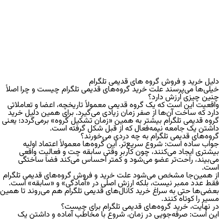
دلیل خرید و فروش گروه های قدیمی تلگرام
خیلی‌ها می‌پرسند
علت خرید گروه‌های قدیمی تلگرام
چیست
و چرا اصلاً
چنین چیزی ارزش دارد؟
واقعیت این است که یک گروه قدیمی معمولاً تاریخچه، اعضا و تعاملاتی
دارد که ساخت آن‌ها از صفر زمان زیادی می‌گیرد. برای همین
دلیل خرید
گروه قدیمی تلگرام
بیشتر به همین «زمان تشکیل گروه» برمی‌گردد؛ یعنی
داشتن یک جامعه نیمه‌فعال که از قبل شکل گرفته است.
گروه‌های قدیمی تلگرام به چه دردی می‌خورند؟
جواب ساده است: شروع سریع‌تر. این گروه‌ها معمولاً اعتماد اولیه
بیشتری ایجاد می‌کنند، چون کاربر وقتی سابقه چت و فعالیت واقعی
می‌بیند، راحت‌تر عضو می‌شود و کمتر احساس می‌کند فضا ساختگی
است.
از همین‌جا مشخص می‌شود
علت خرید و فروش گروه‌های قدیمی تلگرام
فقط عدد ممبر نیست، بلکه ارزش اصلی در «آمادگی» و «سابقه» است.
بعضی‌ها حتی به سراغ
خرید کانال‌های قدیمی تلگرام
هم می‌روند تا همین
مسیر را کوتاه کنند.
در نهایت،
خرید گروه‌های قدیمی تلگرام برای چیست
؟
این است: صرفه‌جویی در زمان، شروع با مخاطب آماده و داشتن یک