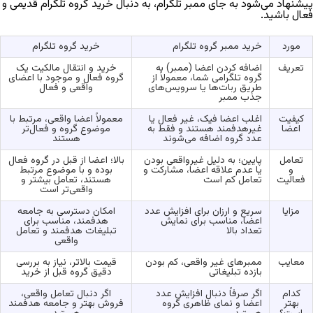
پیشنهاد می‌شود به جای ممبر تلگرام، به دنبال خرید گروه تلگرام قدیمی و
فعال باشید.
مورد
خرید ممبر گروه تلگرام
خرید گروه تلگرام
تعریف
اضافه کردن اعضا (ممبر) به
خرید و انتقال مالکیت یک
گروه تلگرامی شما، معمولاً از
گروه فعال و موجود با اعضای
طریق ربات‌ها یا سرویس‌های
واقعی و فعال
جذب ممبر
کیفیت
اغلب اعضا فیک، غیر فعال یا
معمولاً اعضا واقعی، مرتبط با
اعضا
غیرهدفمند هستند و فقط به
موضوع گروه و فعال‌تر
عدد گروه اضافه می‌شوند
هستند
تعامل
پایین؛ به دلیل غیرواقعی بودن
بالا؛ اعضا از قبل در گروه فعال
و
یا عدم علاقه اعضا، مشارکت و
بوده و با موضوع مرتبط
فعالیت
تعامل کم است
هستند، تعامل بیشتر و
واقعی‌تر است
مزایا
سریع و ارزان برای افزایش عدد
امکان دسترسی به جامعه
اعضا، مناسب برای نمایش
هدفمند، مناسب برای
تعداد بالا
تبلیغات هدفمند و تعامل
واقعی
معایب
ممبرهای غیر واقعی، کم بودن
قیمت بالاتر، نیاز به بررسی
بازده تبلیغاتی
دقیق گروه قبل از خرید
کدام
اگر صرفاً دنبال افزایش عدد
اگر دنبال تعامل واقعی،
بهتر
اعضا و نمای ظاهری گروه
فروش بهتر و جامعه هدفمند