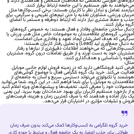
دوره‌های آموزشی تخصصی که مخاطبان مشخص و هدفمندی دارند و
می‌خواهند به طور مستقیم با این جامعه ارتباط برقرار کنند.
نیازمند تعامل و تبادل نظر با کاربران هستند:
برخی کسب‌وکارها مثل
مربیان ورزشی، مشاوران تغذیه یا حتی تیم‌های تفریحی و سرگرمی، برای
جذب و حفظ مشتری نیاز دارند که ارتباط دوطرفه و مستمر با اعضای
گروه برقرار کنند.
دنبال ساختن جامعه‌ای وفادار و فعال هستند:
به خصوص گروه‌های
آموزشی، گروه‌های علاقه‌مندان به موضوعات خاص مثل هنر، ورزش یا
سرگرمی که هدف اصلی‌شان ایجاد تعهد و وفاداری میان اعضاست.
به دنبال جمع‌آوری لید (Lead) و تحلیل رفتار کاربران هستند:
کسب‌وکارهایی که می‌خواهند اطلاعات دقیق‌تری از نیازها و رفتار
مشتریان خود به دست آورند و از طریق تعاملات درون گروه، مشتریان
بالقوه را شناسایی و هدف‌گذاری کنند.
مثال:
فرض کنید فروشگاهی دارید که در زمینه فروش لوازم جانبی موبایل
فعالیت می‌کند. خرید یک
گروه تلگرامی فعال
با موضوع گوشی‌های
هوشمند یا تکنولوژی می‌تواند دسترسی سریع و آسان به جامعه‌ای از
علاقه‌مندان به موبایل را برای شما فراهم کند. در این گروه، شما می‌توانید
محصولات خود را معرفی کنید، تخفیف‌ها و پیشنهادهای ویژه اعلام کنید
و از بازخورد مستقیم کاربران برای بهبود خدمات‌تان بهره ببرید. این یعنی
یک بازار آماده و هدفمند که با صرف کمترین زمان و هزینه، فرصت‌های
فروش و تبلیغات مؤثری در اختیارتان قرار می‌دهد.
خرید گروه تلگرامی به کسب‌وکارها کمک می‌کند بدون صرف زمان
طولانی برای جذب اعضا، به یک جامعه فعال و مرتبط با حوزه کاری