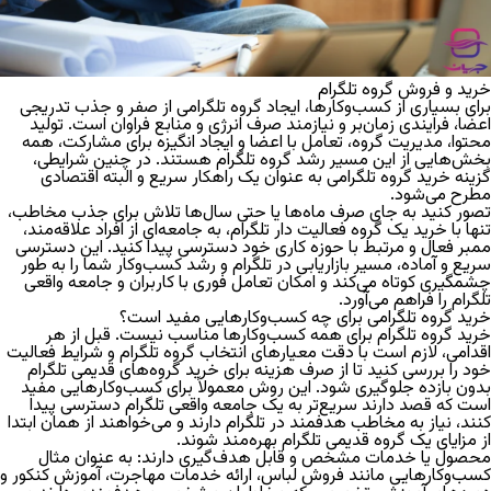
خرید و فروش گروه تلگرام
برای بسیاری از کسب‌وکارها،
ایجاد گروه تلگرامی از صفر
و جذب تدریجی
اعضا، فرایندی زمان‌بر و نیازمند صرف انرژی و منابع فراوان است. تولید
محتوا، مدیریت گروه، تعامل با اعضا و ایجاد انگیزه برای مشارکت، همه
بخش‌هایی از این مسیر
رشد گروه تلگرام
هستند. در چنین شرایطی،
گزینه‌
خرید گروه تلگرامی
به عنوان یک راهکار سریع و البته اقتصادی
مطرح می‌شود.
تصور کنید به جای صرف ماه‌ها یا حتی سال‌ها تلاش برای جذب مخاطب،
تنها با خرید یک
گروه فعالیت دار تلگرام
، به جامعه‌ای از افراد علاقه‌مند،
ممبر فعال
و مرتبط با حوزه کاری خود دسترسی پیدا کنید. این دسترسی
سریع و آماده، مسیر
بازاریابی در تلگرام
و رشد کسب‌وکار شما را به طور
چشمگیری کوتاه می‌کند و امکان تعامل فوری با کاربران و
جامعه واقعی
تلگرام
را فراهم می‌آورد.
خرید گروه تلگرامی برای چه کسب‌وکارهایی مفید است؟
خرید گروه تلگرام
برای همه کسب‌وکارها مناسب نیست. قبل از هر
اقدامی، لازم است با دقت
معیارهای انتخاب گروه تلگرام
و شرایط فعالیت
خود را بررسی کنید تا از صرف هزینه برای
خرید گروه‌های قدیمی تلگرام
بدون بازده جلوگیری شود. این روش معمولاً برای کسب‌وکارهایی مفید
است که قصد دارند سریع‌تر به یک
جامعه واقعی تلگرام
دسترسی پیدا
کنند، نیاز به
مخاطب هدفمند در تلگرام
دارند و می‌خواهند از همان ابتدا
از مزایای یک
گروه قدیمی تلگرام
بهره‌مند شوند.
محصول یا خدمات مشخص و قابل هدف‌گیری دارند:
به عنوان مثال
کسب‌وکارهایی مانند فروش لباس، ارائه خدمات مهاجرت، آموزش کنکور و