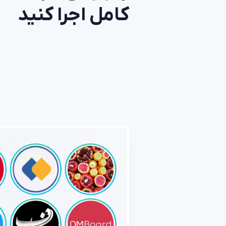
کامل اجرا کنید
ثب
برا
موب