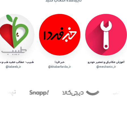
تأییدشده انتخاب کنید
آموزش مکانیکی و تعمیر خودرو
خبر فردا
طبیب - مطالب مفید طب و س
tabeeb_ir@
khabarfarda_ir@
mechanic_ir@