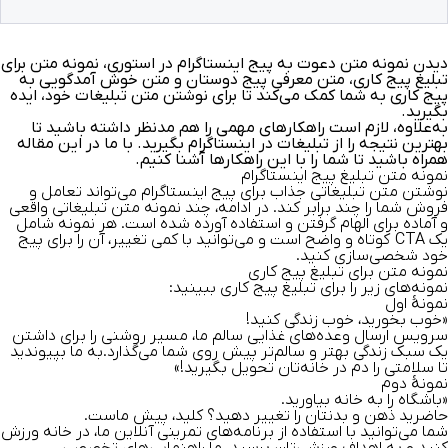
دیدن نمونه‌ متن دعوت به پیج اینستاگرام در استوری، نمونه متن برای
تبلیغ پیج کاری، متن معرفی پیج دوستان و متن خوش آمدگویی به
پیج کاری به شما کمک می‌کند تا برای نوشتن متن تبلیغات خود، ایده
بگیرید.
به‌علاوه، لازم است راهکارهای مهمی را هم مدنظر داشته باشید تا
بهترین نتیجه را از تبلیغات در اینستاگرام بگیرید. با ما در این مقاله
همراه باشید تا شما را با این راهکارها آشنا کنیم.
نمونه متن تبلیغ پیج اینستاگرام
نوشتن
متن تبلیغاتی جذاب برای پیج اینستاگرام
می‌تواند تعامل و
فروش شما را چند برابر کند. در ادامه، چند
نمونه متن تبلیغاتی
واقعی
و آماده برای الهام گرفتن و استفاده آورده شده است. هر نمونه شامل
یک
CTA
کوتاه و واضح
است و می‌توانید با کمی تغییر، آن را برای پیج
خود شخصی‌سازی کنید.
نمونه متن برای تبلیغ پیج کاری
نمونه‌های زیر را برای تبلیغ پیج کاری ببینید:
نمونهٔ اول
«خوب بخورید، خوب زندگی کنید!
سرویس ارسال وعده‌های غذایی سالم ما، مسیر روشنی را برای داشتن
یک سبک زندگی بهتر و سالم‌تر پیش روی شما می‌گذارد.به ما بپیوندید
تا سلامتی را دم در خانه‌تان تحویل بگیرید!»
نمونهٔ دوم
«باشگاه را به خانه بیاورید.
حاضرید ذهن و بدنتان را تغییر دهید؟ کلید، پیش ماست.
شما می‌توانید با استفاده از برنامه‌های تمرینی آنلاین ما، در خانه ورزش