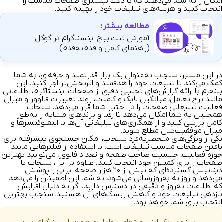
امکان را به شما می‌دهند که با دقت بیشتری صفحات مناسب را
انتخاب کنید و هزینه‌های تبلیغات خود را بهینه کنید.
مطالعه بیشتر:
آموزش ثبت پیج اینستاگرام در گوگل
(راهنمای کامل و قدم‌به‌قدم)
در این مسیر،
سنجاب
به‌عنوان یک ابزار قدرتمند و حرفه‌ای، به شما
کمک می‌کند تا تبلیغات خود را هدفمند و اثربخش‌تر اجرا کنید. این
پلتفرم با ارائه گزارش‌های تحلیلی دقیق از صفحات اینستاگرام، اطلاعاتی
مانند نرخ تعامل، میانگین لایک و کامنت، روند تغییرات فالوور و میزان
فعالیت تبلیغاتی صفحات را در اختیار شما قرار می‌دهد. سنجاب
همچنین به شما امکان می‌دهد تا رقبا و برندهای مشابه را به‌طور
کامل بررسی کنید و از همکاری‌های تبلیغاتی آن‌ها با اینفلوئنسرها و
میزان موفقیت‌شان مطلع شوید.
یکی از ویژگی‌های منحصر‌به‌فرد سنجاب، امکان جستجوی پیشرفته برای
یافتن صفحات مناسب تبلیغات است. با استفاده از فیلترهایی مانند
حوزه فعالیت، جنسیت صاحب صفحه و تعداد فالوور، می‌توانید بهترین
صفحات را برای کمپین خود انتخاب کنید. علاوه بر این، سنجاب با
دیتابیس گسترده‌ای که بیش از ۲۰ هزار صفحه ایرانی را پوشش
می‌دهد و روزانه به‌روزرسانی می‌شود، به شما این اطمینان را می‌دهد
که اطلاعات به‌روز و دقیقی در دسترس دارید. اگر به دنبال افزایش
بازدهی تبلیغات خود و کاهش ریسک‌های آن هستید، سنجاب بهترین
انتخاب برای شما خواهد بود.
سنجاب یک ابزار حرفه‌ای تحلیل صفحات اینستاگرام است