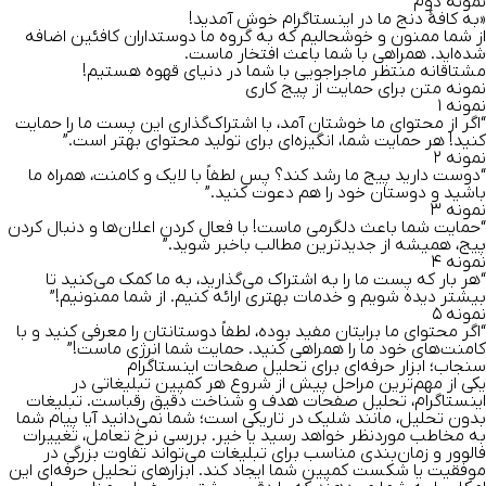
نمونهٔ دوم
«به کافهٔ دنج ما در اینستاگرام خوش آمدید!
از شما ممنون و خوشحالیم که به گروه ما دوستداران کافئین اضافه
شده‌اید. همراهی با شما باعث افتخار ماست.
مشتاقانه منتظر ماجراجویی با شما در دنیای قهوه هستیم!
نمونه متن برای حمایت از پیج کاری
نمونه ۱
“اگر از محتوای ما خوشتان آمد، با اشتراک‌گذاری این پست ما را حمایت
کنید! هر حمایت شما، انگیزه‌ای برای تولید محتوای بهتر است.”
نمونه ۲
“دوست دارید پیج ما رشد کند؟ پس لطفاً با لایک و کامنت، همراه ما
باشید و دوستان خود را هم دعوت کنید.”
نمونه ۳
“حمایت شما باعث دلگرمی ماست! با فعال کردن اعلان‌ها و دنبال کردن
پیج، همیشه از جدیدترین مطالب باخبر شوید.”
نمونه ۴
“هر بار که پست ما را به اشتراک می‌گذارید، به ما کمک می‌کنید تا
بیشتر دیده شویم و خدمات بهتری ارائه کنیم. از شما ممنونیم!”
نمونه ۵
“اگر محتوای ما برایتان مفید بوده، لطفاً دوستانتان را معرفی کنید و با
کامنت‌های خود ما را همراهی کنید. حمایت شما انرژی ماست!”
سنجاب؛ ابزار حرفه‌ای برای تحلیل صفحات اینستاگرام
یکی از مهم‌ترین مراحل پیش از شروع هر کمپین تبلیغاتی در
اینستاگرام، تحلیل صفحات هدف و شناخت دقیق رقباست. تبلیغات
بدون تحلیل، مانند شلیک در تاریکی است؛ شما نمی‌دانید آیا پیام شما
به مخاطب موردنظر خواهد رسید یا خیر. بررسی نرخ تعامل، تغییرات
فالوور و زمان‌بندی مناسب برای تبلیغات می‌تواند تفاوت بزرگی در
موفقیت یا شکست کمپین شما ایجاد کند. ابزارهای تحلیل حرفه‌ای این