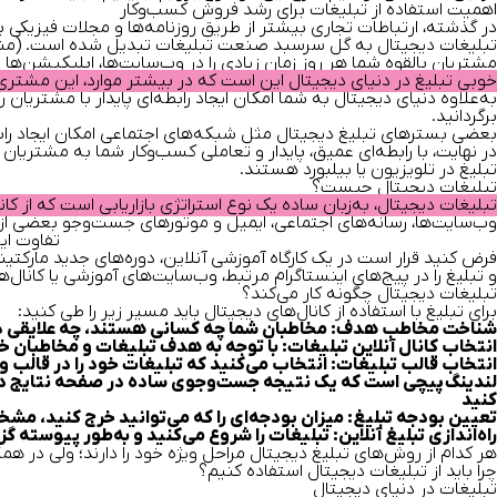
اهمیت استفاده از تبلیغات برای رشد فروش کسب‌وکار
در گذشته، ارتباطات تجاری بیشتر از طریق روزنامه‌ها و مجلات فیزیکی برقرار می‌شد،
تبلیغات دیجیتال به گل سرسبد صنعت تبلیغات تبدیل شده است. (من
مشتریان بالقوه شما هر روز زمان زیادی را در وب‌سایت‌ها، اپلیکیشن‌ها
خوبی تبلیغ در دنیای دیجیتال این است که در بیشتر موارد، این مشتری 
به‌علاوه دنیای دیجیتال به شما امکان ایجاد رابطه‌ای پایدار با مشتریان 
برگردانید.
بعضی بسترهای تبلیغ دیجیتال مثل شبکه‌های اجتماعی امکان ایجاد رابطه
در نهایت، با رابطه‌ای عمیق، پایدار و تعاملی کسب‌وکار شما به مشتریان
تبلیغ در تلویزیون یا بیلبورد هستند.
تبلیغات دیجیتال چیست؟
تبلیغات دیجیتال، به‌زبان ساده یک نوع استراتژی بازاریابی است که از کا
وب‌سایت‌ها، رسانه‌های اجتماعی، ایمیل و موتورهای جست‌وجو بعضی از 
تفاوت ای
فرض کنید قرار است در یک کارگاه آموزشی آنلاین، دوره‌های جدید مارکتی
و تبلیغ را در پیج‌های اینستاگرام مرتبط، وب‌سایت‌های آموزشی یا کانال‌
تبلیغات دیجیتال چگونه کار می‌کند؟
برای تبلیغ با استفاده از کانال‌های دیجیتال باید مسیر زیر را طی کنید:
شناخت مخاطب هدف:
مخاطبان شما چه کسانی هستند، چه علایقی دار
انتخاب کانال آنلاین تبلیغات:
با توجه به هدف تبلیغات و مخاطبان خود 
انتخاب قالب تبلیغات:
انتخاب می‌کنید که تبلیغات خود را در قالب وید
لندینگ‌پیچی است که یک نتیجه جست‌وجوی ساده در صفحه نتایج دیده 
کنید
تعیین بودجه تبلیغ:
میزان بودجه‌ای را که می‌توانید خرج کنید، مش
راه‌اندازی تبلیغ آنلاین:
تبلیغات را شروع می‌کنید و به‌طور پیوسته گز
هر کدام از روش‌های تبلیغ دیجیتال مراحل ویژه خود را دارند؛ ولی در همگ
چرا باید از تبلیغات دیجیتال استفاده کنیم؟
تبلیغات در دنیای دیجیتال