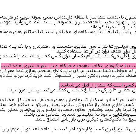
ول یا خدمت شما نیاز یا علاقه دارند؛ این یعنی
صرفه‌جویی در هزینه‌ه
ا بهبود دهید تا هدفمندتر و به‌صرفه‌تر باشد. شما می‌توانید بفهمید چه 
 در نهایت خرید کرده‌اند.
عنوان مثال تبلیغات در دستگاه‌های مختلفی مانند تبلت، تلفن‌های هوشم
ن میلیون‌ها نفر با سن، علایق، جنسیت و… همزمان و با یک پیام هدف 
ل برای هدف قراردادن آن‌ها استفاده کنید.
ری را طی می‌کنند. یک پیام یکسان برای کسی که تازه نام شما را شنیده
سب با ویژگی‌های مخاطب هدف و جایگاه او در سفر مشتری آماده کنید.
دی که مخاطب شما نیستند، می‌گیرد. پیام‌های شخصی‌سازی‌شده هم کاری م
ه هدف بگیرید
؛ یعنی وقتی کسی از کسب‌وکار شما خرید کرد، می‌توانید دوباره
کسی است که شما را از قبل می‌شناسد.
ی.
همین ۳ ویژگی در تبلیغ دیجیتال کمک می‌کند بیشتر بفروشید!
باشد؛ چرا که این سبک از تبلیغات از راه‌های مختلفی به مشاغل مختل
ب‌وکاری حداقل از یک روش تبلیغ دیجیتال می‌تواند به‌نفع خود استف
هره نبرد؛ ولی ثبت لوکیشن، سئوی محلی و تبلیغ برای پیج‌های محلی ای
‌وکارهایی با بودجه تبلیغاتی محدود انتخابی عالی باشد.
غ به تکنیک‌های دیگری برای بازاریابی احتیاج باشد.
رین تبلیغ را برای کسب‌وکار خود اجرا کنید. در ادامه تعدادی از مهم‌ترین