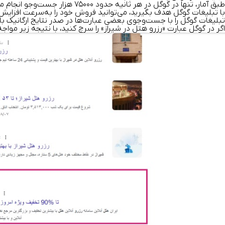
طبق
آمار
، تنها در گوگل در هر ثانیه ح
با تبلیغات گوگل هدف بگیرید، می‌توانید فروش خود را به‌سرعت افزایش
تبلیغات گوگل را با جست‌وجوی بعضی عبارت‌ها در صدر نتایج ارگانیک با برچسب «sponsored» یا «دارای حامی مالی» مشاهده می‌کنید. البته همیشه بالاتر از بقیه
اگر در گوگل عبارت «رزرو هتل در شیراز» را سرچ کنید، با نتیجه زیر مواج