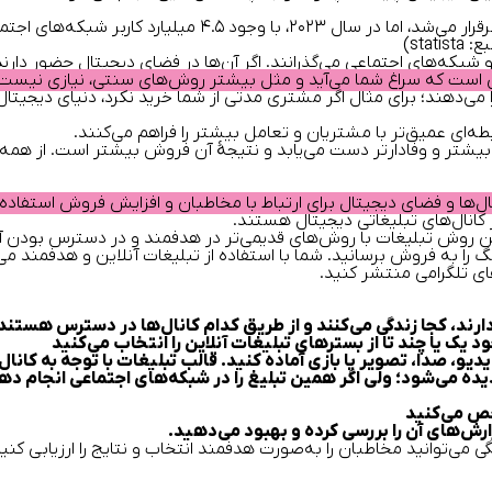
 اما در سال ۲۰۲۳، با وجود
۴.۵ میلیارد
کاربر شبکه‌های اجتما
بع:
statista
)
 و شبکه‌های اجتماعی می‌گذرانند. اگر آن‌ها در فضای دیجیتال حضور دار
است که سراغ شما می‌آید و مثل بیشتر روش‌های سنتی، نیازی نیست شما ق
را می‌دهند؛ برای مثال اگر مشتری مدتی از شما خرید نکرد، دنیای دیجیتال 
‌ای عمیق‌تر با مشتریان و تعامل بیشتر را فراهم می‌کنند.
 بیشتر و وفادارتر دست می‌یابد و نتیجهٔ آن فروش بیشتر است. از همه م
نال‌ها و فضای دیجیتال برای ارتباط با مخاطبان و افزایش فروش استفاده 
کانال‌های تبلیغاتی دیجیتال هستند.
ن روش تبلیغات با روش‌های قدیمی‌تر در
هدفمند
و
در دسترس
بودن آ
نگ را به فروش برسانید. شما با استفاده از تبلیغات آنلاین و هدفمند م
های تلگرامی منتشر کنید.
ند، کجا زندگی می‌کنند و از طریق کدام کانال‌ها در دسترس هستند
یک یا چند تا از بسترهای تبلیغات آنلاین را انتخاب می‌کنید
یو، صدا، تصویر یا بازی آماده کنید. قالب تبلیغات با توجه به کانال آ
می‌شود؛ ولی اگر همین تبلیغ را در شبکه‌های اجتماعی انجام دهید،
خص می‌کنید
ارش‌های آن را بررسی کرده و بهبود می‌دهید.
ی می‌توانید مخاطبان را به‌صورت هدفمند انتخاب و نتایج را ارزیابی کنید