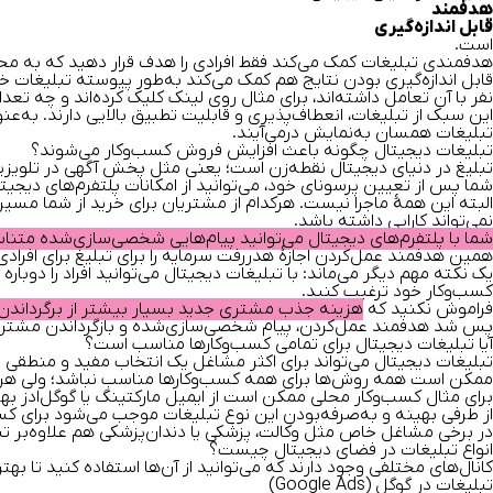
هدفمند
قابل اندازه‌گیری
است.
هدفمندی تبلیغات کمک می‌کند فقط افرادی را هدف قرار دهید که به محص
قابل اندازه‌گیری بودن نتایج هم کمک می‌کند به‌طور پیوسته تبلیغات خود ر
نفر با آن تعامل داشته‌اند، برای مثال روی لینک کلیک کرده‌اند و چه تعداد
این سبک از تبلیغات، انعطاف‌پذیری و قابلیت تطبیق بالایی دارند. به‌
تبلیغات همسان به‌نمایش درمی‌آیند.
تبلیغات دیجیتال چگونه باعث افزایش فروش کسب‌وکار می‌شوند؟
تبلیغ در دنیای دیجیتال نقطه‌زن است؛ یعنی مثل پخش آگهی در تلویزیو
شما پس از تعیین پرسونای خود، می‌توانید از امکانات پلتفرم‌های دیجیتا
البته این همهٔ ماجرا نیست. هرکدام از مشتریان برای خرید از شما مسی
نمی‌تواند کارایی داشته باشد.
شما با پلتفرم‌های دیجیتال می‌توانید پیام‌هایی شخصی‌سازی‌شده متنا
همین هدفمند عمل‌کردن اجازهٔ هدررفت سرمایه را برای تبلیغ برای افرا
یک نکته مهم دیگر می‌ماند:
با تبلیغات دیجیتال می‌توانید افراد را دوبار
کسب‌وکار خود ترغیب کنید.
فراموش نکنید که
هزینه جذب مشتری جدید بسیار بیشتر از برگرداندن 
پس شد
هدفمند عمل‌کردن، پیام شخصی‌سازی‌شده و بازگرداندن مشتر
آیا تبلیغات دیجیتال برای تمامی کسب‌وکارها مناسب است؟
تبلیغات دیجیتال می‌تواند برای اکثر مشاغل یک انتخاب مفید و منطقی 
ممکن است همه روش‌ها برای همه کسب‌وکارها مناسب نباشد؛ ولی هر کس
برای مثال کسب‌وکار محلی ممکن است از ایمیل مارکتینگ یا گوگل‌ادز ب
از طرفی بهینه و به‌صرفه‌بودن این نوع تبلیغات موجب می‌شود برای کسب
در برخی مشاغل خاص مثل وکالت، پزشکی یا دندان‌پزشکی هم علاوه‌بر تبلی
‌انواع تبلیغات در فضای دیجیتال چیست؟
کانال‌های مختلفی وجود دارند که می‌توانید از آن‌ها استفاده کنید تا بهت
تبلیغات در گوگل (Google Ads)