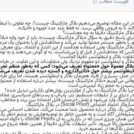
فهرست مطالب
در این مقاله توضیح می‌دهیم بلاگر مارکتینگ چیست؟، چه تفاوتی با
اینف
کند تا به فروش واقعی برسد، نه فقط چند عدد «ویو» و «لایک».
بلاگر مارکتینگ دقیقاً به چه معناست؟
برای پاسخ دقیق به سؤال «بلاگر مارکتینگ چیست»، باید از خود واژه «بلا
و…) به‌طور مستمر محتوا تولید می‌کند و مخاطبانش او را به‌عنوان یک مرجع
بلاگر مارکتینگ
یعنی استفاده هدفمند از این اعتبار و اعتماد، برای معرفی و 
کسی که مخاطبانش از قبل او را می‌شناسند، به او گوش می‌دهند و به ت
تفاوت بلاگر و اینفلوئنسر دقیقاً کجاست؟
بلاگر و اینفلوئنسر دو مفهوم نزدیک ولی متفاوت‌اند و این تفاوت، در طر
بلاگر معمولاً حول «محتوا» تعریف می‌شود؛ کسی که به‌طور منظم تج
اینفلوئنسر بیشتر حول «تأثیرگذاری» و گستره دیده شدن تعریف می‌شود
در عمل، بسیاری از افراد هم‌زمان بلاگر و اینفلوئنسر هستند، اما برای طرا
وقتی می‌گوییم «بلاگر مارکتینگ چیست»، بیشتر درباره استفاده از محتوای
رسیدن به حجم زیاد ایمپرشن است.
چرا بلاگر مارکتینگ به یکی از مؤثرترین روش‌های بازاریابی تبدیل شده؟
در دنیای پر از تبلیغات مستقیم، بنر، پاپ‌آپ و پست‌های اسپانسری، مخا
مارکتینگ وارد می‌شود و نقش «ترجمان قابل اعتماد» بین برند و مخاطب را
سازوکار اعتماد اجتماعی
(
Social Proof
)
در بلاگر مارکتینگ
وقتی یک بلاگر درباره محصول شما صحبت می‌کند، مخاطب احساس می‌کند د
سلیقه‌اش آگاه است و به همین خاطر به توصیه‌هایش به چشم «نظر یک د
این همان چیزی است ک
محصول بالا می‌رود.
تأثیر
تبلیغات بلاگری
دقیقاً از همین نقطه شروع می‌شو
نقش بلاگرها در تصمیم خرید
مخاطب امروز قبل از خرید، به‌جای خواندن بروشور رسمی، سراغ تجربه دیگر