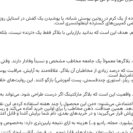
ه از یک کرم در روتین پوستی شبانه، یا پوشیدن یک کفش در استایل روزان
 بعضی کمپین‌های گسترده اینفلوئنسری است.
زیم. هدف این است که بدانید بازاریابی با بلاگر فقط یک «ترند» نیست، ب
اگرها معمولاً یک جامعه مخاطب مشخص و نسبتاً وفادار دارند. وقتی شما
ن است که درصد زیادی از مخاطبان آن بلاگر، علاقه‌مند به آرایش، مراقب
یدئو، ریلز، استوری چندقسمتی، پست آموزشی) بازگو کنند. این روایت‌های
 واقعیت این است که بلاگر مارکتینگ اگر درست طراحی شود، می‌تواند
داعتمادش می‌شنود: «من این محصول را چند هفته استفاده کردم، این نق
هد. همین صداقت، ذهن مخاطب را برای اولین خرید آماده می‌کند و ری
اش قرار می‌گیرید؛ و در خریدهای بعدی، نام شما برایش آشنا و قابل اعت
یلبورد، مجله، رادیو و…)
هزینه به ازای نتیجه
پایین‌تری دارد؛ به‌خصوص وق
.
بورد شهری، توانسته‌اند رخدادهای قابل‌توجهی در فروش آنلاین ایجاد کنند؛ 