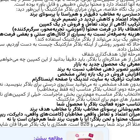
به آنها اعتماد دارد و محتوا برایش «طبیعی و قابل باور» بوده است.
در یک نگاه خلاصه، می‌توان
مزایای بلاگر مارکتینگ
را این‌طور دید:
دسترسی به مخاطب دقیق‌تر و هم‌راستا با پرسونای برند
ایجاد اعتماد و کاهش تردید در تصمیم خرید
ترکیب آگاهی از برند، تعامل و فروش در یک کمپین
انعطاف بالا در فرمت محتوا (آموزشی، تجربه‌محور، سرگرم‌کننده)
هزینه به‌صرفه‌تر نسبت به بسیاری از کانال‌های سنتی و بعضی فرمت‌ها
چطور یک برند می‌تواند از بلاگر مارکتینگ استفاده کند؟
حالا که تصویر روشنی از اینکه بلاگر مارکتینگ چیست به دست آوردیم، سؤ
تحلیل داده.
مرحله اول
:
هدف‌گذاری شفاف
قبل از هر مذاکره‌ای با بلاگر، باید دقیقاً بدانید از این کمپین چه می‌خواه
معرفی یک محصول جدید به بازار
تغییر تصویر ذهنی مخاطب نسبت به برند
افزایش فروش در یک بازه زمانی مشخص
هدایت ترافیک به سایت، لندینگ یا صفحه اینستاگرام
بدون هدف مشخص، نه می‌توانید سناریوی درستی برای بلاگر بنویسید، نه در 
مرحله دوم
:
انتخاب بلاگر مناسب
(
نه فقط پرمخاطب
)
«
انتخاب بلاگر مناسب
» مهم‌ترین بخش ماجراست. خیلی از کمپین‌های نامو
معیار های مهم برای انتخاب بلاگر مارکتینگ
تناسب حوزه فعالیت بلاگر با محصول شما
هم‌پوشانی پرسونای مخاطب بلاگر با مخاطب هدف برند
میزان اعتماد و تعامل واقعی مخاطبان (کامنت‌های واقعی، دایرکت، ریپ
سبک محتوا و لحن بلاگر؛ آیا با هویت برند شما هم‌خوان است یا نه
مثلاً اگر برند شما رسمی و B2B است، همکاری با یک بلاگر صرفاً فان شاید بازگشت سرمایه مناسبی نداشته باشد؛ حتی اگر تعداد فالوئرهای او بسیار زیاد باشد.
مطالعه بیشتر: