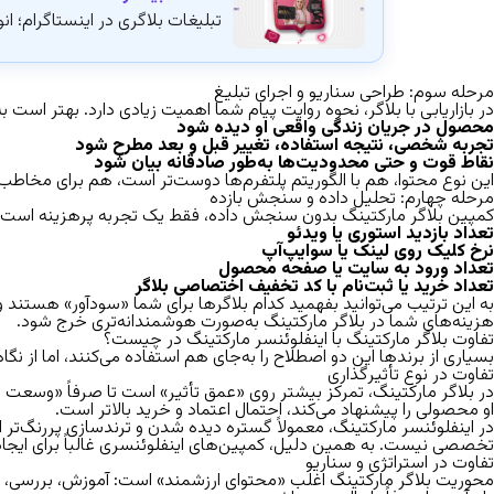
تبلیغات بلاگری در اینستاگرام؛ انو
مرحله سوم
:
طراحی سناریو و اجرای تبلیغ
در بازاریابی با بلاگر، نحوه روایت پیام شما اهمیت زیادی دارد. بهتر است 
محصول در جریان زندگی واقعی او دیده شود
تجربه شخصی، نتیجه استفاده، تغییر قبل و بعد مطرح شود
نقاط قوت و حتی محدودیت‌ها به‌طور صادقانه بیان شود
این نوع محتوا، هم با الگوریتم پلتفرم‌ها دوست‌تر است، هم برای مخاطب قا
مرحله چهارم
:
تحلیل داده و سنجش بازده
کمپین بلاگر مارکتینگ بدون سنجش داده، فقط یک تجربه پرهزینه است. شما باید از قبل شا
تعداد بازدید استوری یا ویدئو
نرخ کلیک روی لینک یا سوایپ‌آپ
تعداد ورود به سایت یا صفحه محصول
تعداد خرید یا ثبت‌نام با کد تخفیف اختصاصی بلاگر
به این ترتیب می‌توانید بفهمید کدام بلاگرها برای شما «سودآور» هستند
هزینه‌های شما در بلاگر مارکتینگ به‌صورت هوشمندانه‌تری خرج شود.
تفاوت بلاگر مارکتینگ با اینفلوئنسر مارکتینگ در چیست؟
بسیاری از برندها این دو اصطلاح را به‌جای هم استفاده می‌کنند، اما از نگ
تفاوت در نوع تأثیرگذاری
در بلاگر مارکتینگ، تمرکز بیشتر روی «عمق تأثیر» است تا صرفاً «وسعت دید
او محصولی را پیشنهاد می‌کند، احتمال اعتماد و خرید بالاتر است.
در اینفلوئنسر مارکتینگ، معمولاً گستره دیده شدن و ترندسازی پررنگ‌تر است
تخصصی نیست. به همین دلیل، کمپین‌های اینفلوئنسری غالباً برای ایجاد موج، Awareness یا کمپین‌های بزرگ برندسازی استفا
تفاوت در استراتژی و سناریو
محوریت بلاگر مارکتینگ اغلب «محتوای ارزشمند» است: آموزش، بررسی، مقایسه