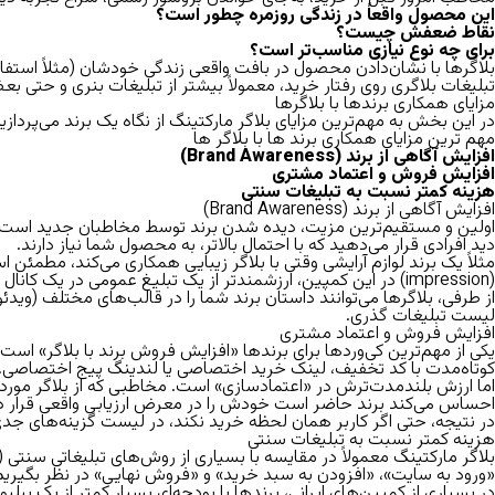
این محصول واقعاً در زندگی روزمره چطور است؟
نقاط ضعفش چیست؟
برای چه نوع نیازی مناسب‌تر است؟
بلاگرها با نشان‌دادن محصول در بافت واقعی زندگی خودشان (مثلاً استفاد
تبلیغات بلاگری روی رفتار خرید، معمولاً بیشتر از تبلیغات بنری و حتی
مزایای همکاری برندها با بلاگرها
در این بخش به مهم‌ترین مزایای بلاگر مارکتینگ از نگاه یک برند می‌پردا
مهم ترین مزایای همکاری برند ها با بلاگر ها
افزایش آگاهی از برند (Brand Awareness)
افزایش فروش و اعتماد مشتری
هزینه کمتر نسبت به تبلیغات سنتی
افزایش آگاهی از برند
(
Brand Awareness
)
اولین و مستقیم‌ترین مزیت، دیده شدن برند توسط مخاطبان جدید است. بل
دید افرادی قرار می‌دهید که با احتمال بالاتر، به محصول شما نیاز دارند.
مثلاً یک برند لوازم آرایشی وقتی با بلاگر زیبایی همکاری می‌کند، مطمئ
(impression) در این کمپین، ارزشمندتر از یک تبلیغ عمومی در یک کانال نامرتبط است.
از طرفی، بلاگرها می‌توانند داستان برند شما را در قالب‌های مختلف (و
لیست تبلیغات گذری.
افزایش فروش و اعتماد مشتری
یکی از مهم‌ترین کی‌وردها برای برندها «
افزایش فروش برند با بلاگر
» است.
کوتاه‌مدت با کد تخفیف، لینک خرید اختصاصی یا لندینگ پیج اختصاصی.
اما ارزش بلندمدت‌ترش در «اعتمادسازی» است. مخاطبی که از بلاگر مور
احساس می‌کند برند حاضر است خودش را در معرض ارزیابی واقعی قرار د
در نتیجه، حتی اگر کاربر همان لحظه خرید نکند، در لیست گزینه‌های جدی‌
هزینه کمتر نسبت به تبلیغات سنتی
بلاگر مارکتینگ معمولاً در مقایسه با بسیاری از روش‌های تبلیغاتی سنتی (ب
«ورود به سایت»، «افزودن به سبد خرید» و «فروش نهایی» در نظر بگیریم
در بسیاری از کمپین‌های ایرانی، برندها با بودجه‌ای بسیار کمتر از یک بیل