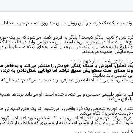
لوئنسر مارکتینگ
دارد، چرا این روش تا این حد روی تصمیم خرید مخاطب تأثیر
گر» شروع کنیم.
بلاگر کیست؟
بلاگر به فردی گفته می‌شود که در یک حوز
 قابل اعتماد در آن حوزه می‌شناسند. این محتوا می‌تواند در قالب وبلاگ، 
تبلیغ یک محصول یا برند. در این مدل، شما به‌جای اینکه مستقیماً برای خود
وصیه‌هایش اهمیت می‌دهند.
احی استراتژی شما بسیار مهم است:
ربه، تحلیل، آموزش یا سبک زندگی خودش را منتشر می‌کند و به‌خاطر
؛ ممکن است محتوایش عمیق نباشد اما توانایی شکل‌دادن به ترند، ایج
حی کمپین باید بدانید:
 تحلیلی، تجربی و صادقانه برای معرفی برند صحبت می‌کنیم؛ در حالی‌که 
طب به‌طور طبیعی حساس و بی‌اعتماد شده است. او می‌داند برندها همیشه
 بازی می‌کند.
ارد تجربه شخصی یک فرد واقعی را می‌شنود، نه یک متن تبلیغاتی خشک.
وست باتجربه» نگاه می‌کند.
ه در بازاریابی به آن «Social Proof» یا «گواه اجتماعی» می‌گوییم؛ یعنی وقتی افراد می‌بینند یک ش
د: انتقال پیام برند از مسیر اعتماد، نه از مسیری که مخاطب از کیلومتره
ان می‌رود. او می‌خواهد ببیند: