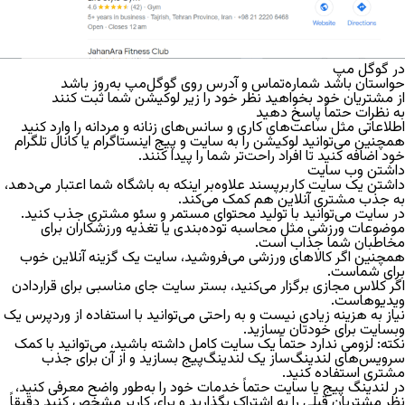
در گوگل مپ
حواستان باشد شماره‌تماس و آدرس روی گوگل‌مپ به‌روز باشد
از مشتریان خود بخواهید نظر خود را زیر لوکیشن شما ثبت کنند
به نظرات حتماً پاسخ دهید
اطلاعاتی مثل ساعت‌های کاری و سانس‌های زنانه و مردانه را وارد کنید
همچنین می‌توانید لوکیشن را به سایت و پیج اینستاگرام یا کانال تلگرام
خود اضافه کنید تا افراد راحت‌تر شما را پیدا کنند.
داشتن وب سایت
داشتن یک سایت کاربرپسند علاوه‌بر اینکه به باشگاه شما اعتبار می‌دهد،
به جذب مشتری آنلاین هم کمک می‌کند.
در سایت می‌توانید با تولید محتوای مستمر و سئو مشتری جذب کنید.
موضوعات ورزشی مثل محاسبه توده‌بندی یا تغذیه ورزشکاران برای
مخاطبان شما جذاب است.
همچنین اگر کالاهای ورزشی می‌فروشید، سایت یک گزینه آنلاین خوب
برای شماست.
اگر کلاس مجازی برگزار می‌کنید، بستر سایت جای مناسبی برای قراردادن
ویدیوهاست.
نیاز به هزینه زیادی نیست و به راحتی می‌توانید با استفاده از وردپرس یک
وبسایت برای خودتان بسازید.
نکته:
لزومی ندارد حتماً یک سایت کامل داشته باشید، می‌توانید با کمک
سرویس‌های لندینگ‌ساز یک لندینگ‌پیج بسازید و از آن برای جذب
مشتری استفاده کنید.
در لندینگ پیج یا سایت حتماً خدمات خود را به‌طور واضح معرفی کنید،
نظر مشتریان قبلی را به اشتراک بگذارید و برای کاربر مشخص کنید دقیقاً