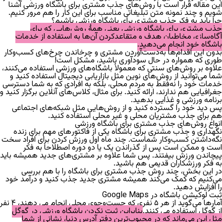
این مقاله قرار است با روش‌های جذب مشتری برای باشگاه ورزشی آشنا
شویم و چند نمونه متن تبلیغاتی مناسب برای این کار را هم مرور کنیم.
چرا باید به فکر جذب مشتری برای باشگاه ورزشی باشیم؟
جذب مشتری برای باشگاه ورزشی یعنی همهٔ روش‌هایی که برای
آگاه‌سازی مخاطبان هدف و متقاعدکردن آن‌ها به استفاده از خدمات
باشگاه خود انجام می‌دهید.
بدون این اقدام‌ها به‌دست‌آوردن مشتری و چرخاندن چرخ‌های کسب‌وکار
طوری که همواره در حال سودآوری باشید، مشکل است!
علاوه بر روش‌های سنتی که معمولاً باشگاه‌های ورزشی استفاده می‌کنند،
شما می‌توانید از روش‌های نوین مثل بازاریابی دیجیتال استفاده کنید و
خدمات خود را نه‌فقط به مردم محلی، بلکه به افرادی که به شما دسترسی
جغرافیایی هم ندارند، ارائه کنید. برای مثال، کلاس‌های آنلاین برگزار کنید و
برنامه ورزشی و غذایی بدهید.
پس دید خود را گسترده کنید و از روش‌هایی مثل شبکه‌های اجتماعی
هم برای جذب مشتریان محلی و غیر محلی استفاده کنید.
انواع روش‌های جذب مشتری برای باشگاه ورزشی
نگهداری و جذب مشتری برای باشگاه یکی از فاکتور‌های مهم برای زنده
نگه‌داشتن کسب‌و‌کار شماست. چند ماه اول ورزش کردن برای افراد سخت
است و ممکن است پس از گذراندن یک یا دو دوره اصطلاحا به فکر
پیچاندن ورزش بیفتند. پس شما علاوه بر مشتری‌های جدید همیشه باید
به فکر ورزشکاران قدیمی هم باشید.
در این بخش، چند روش جذب مشتری برای باشگاه را با هم بررسی
می‌کنیم که کمک می‌کند همیشه مشتری جدید جذب کنید و درآمد خود
را افزایش دهید.
ثبت لوکیشن باشگاه در Google Maps
آمارها
می‌گوید از هر
۵
نفری که جست‌وجوی محلی انجام می دهند،
۴
نفر
از گوگل استفاده می کنند.
بنابراین ثبت نکردن باشگاه ورزشی در گوگل
مثل این می‌ماند که در محبوب‌ترین دفتر آدرس دنیا، نشانی از شما