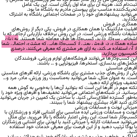
ثبت‌نام کند، هزینه آن برای ماه اول رایگان است. این یک عامل
تحریک‌کننده مناسب برای پیوستن مادرم به باشگاه ما بود.
می‌توانید پیشنهادهای خود را در صفحات اجتماعی باشگاه به اشتراک
بگذارید.
همکاری در فروش
افیلیت مارکتینگ یا همان همکاری در فروش، یکی دیگر از روش‌های
تبلیغات باشگاه ورزشی است. در این روش برخلاف بازاریابی ارجاعی که با
اشخاص سروکار دارید، کسب‌و‌کار‌ها طرف معامله شما هستند.
به زبان
ساده همکاری در فروش یعنی از کسب‌و‌کار‌هایی که مشتری احتمالی شما
از آن استفاده می‌کند، به ازای هر مشتری که معرفی می‌کنند، درصدی
کمیسیون بپردازید.
این کسب‌و‌کار‌ها می‌توانند فروشگاه‌های لوازم ورزشی، فروشندگان
مکمل‌های بدنسازی، استخر‌ها، فیزیوتراپی و … باشند.
آفر‌های مناسبتی
یکی از روش‌های جذب مشتری برای باشگاه ورزشی، ارائه آفر‌های مناسبتی
است. به عنوان مثال، شما می‌توانید به‌مناسبت روز ورزش، مادر، مرد و…
تخفیف ویژه‌ای ارائه دهید.
نکته مهم در آفر‌ها این است که بتوانید آن‌ها را به‌خوبی به گوش همه
برسانید. در شبکه‌های اجتماعی می‌توانید تخفیف‌ها و آفرهای ویژه خود را
به‌طور گسترده اطلاع‌رسانی کنید. با ساختن یک کمپین در جریان می‌توانید
کاری کنید افراد بیشتری پیشنهاد شما را ببینند.
میزبانی ایونت‌ و مسابقات ورزشی
ایونت‌ و مسابقات ورزشی ایده مناسبی برای آشنایی افراد و ورزشکاران با
کسب‌و‌کار شما است. این روش اعتبار باشگاه را بالا می‌برید. برای مثال
می‌توانید مسابقات کاراته را میزبانی کنید یا ایونتی برای آشنایی ورزشکاران
با یوگا ترتیب دهید و از این فرصت برای معرفی خدمات خود استفاده
کنید.
اما اگر می‌خواهید جذب مشتری برای باشگاه خود را به حداکثر برسانید