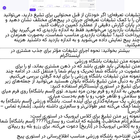
تبلیغات تعرفه‌ای:
اگر خودتان از قبل محتوایی برای تبلیغ دارید، می‌توانید
آن را با کمک
تبلیغات تعرفه‌ای
جریان در پیج‎‌های مختلف نشان دهید و
در پایان گزارش دقیقی از عملکرد کمپین دریافت کنید.
تبلیغات بازدیدی:
می‌خواهید فقط به اندازه بازدیدی که می‎‌گیرید پول
پرداخت کنید؟
تبلیغات بازدیدی
مناسب شماست. به‌صورت همزمان در
چند پیج نمایش داده می‌شوید و به اندازه بازدید که داشتید هزینه
می‎کنید.
بیشتر بخوانید:
نحوه اجرای تبلیغات مؤثر برای جذب مشتری
در
اینستاگرام
نمونه متن تبلیغات باشگاه ورزشی
متن تبلیغاتی باید طوری باشد که در ذهن مشتری بماند، او را برای
عضویت در باشگاه شما تحریک و پیام شما را منتقل کند. در ادامه چند
نمونه متن تبلیغات باشگاه ورزشی را برای ایده گرفتن بررسی می‌کنیم.
اگر به دنبال متن تبلیغ باشگاه بانوان هستید می‌توانید از جمله‌های زیر
برای تبلیغ در استوری اینستاگرام استفاده کنید:
هیچی به اندازه رو فرم بودن مزه نمیده. توی {اسم باشگاه} روی فرم میای
و سلامتی و ظاهر خوب رو با هم به‌دست میاری.
ورزش، یک سرمایه‌گذاری برای آینده است. باشگاه ورزشی {اسم باشگاه} به
شما کمک می‌کنه عمر طولانی‌تر و سالم‌تری داشته باشید. [شماره تماس –
آدرس]
نمونه زیر متن تبلیغ برای کلاس ایروبیک در استوری است:
سلام [نام مخاطب]، وقتشه که اندامت رو بسازی!???? [اسم باشگاه] شما
رو به [کلاس ایروبیک] در [تاریخ] دعوت می‌کنه. برای رزرو بله رو ریپلای
کن.
متن افتتاحیه باشگاه ورزشی مناسب اطلاع‌رسانی در استوری پیج