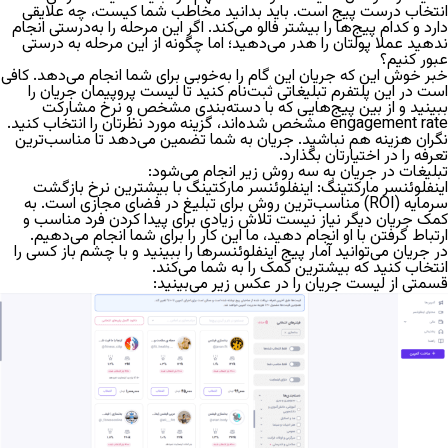
انتخاب درست پیج است. باید بدانید مخاطب شما کیست، چه علایقی
دارد و کدام پیج‌ها را بیشتر فالو می‌کند. اگر این مرحله را به‌درستی انجام
ندهید عملا پولتان را هدر می‌دهید؛
اما چگونه از این مرحله به درستی
عبور کنیم؟
خبر خوش این که جریان این گام را به‌خوبی برای شما انجام می‌دهد. کافی
است در این پلتفرم تبلیغاتی ثبت‌نام کنید تا لیست پر‌و‌پیمان جریان را
ببینید و از بین پیج‌هایی که با دسته‌بندی مشخص و نرخ مشارکت
engagement rate مشخص شده‌اند، گزینه مورد نظرتان را انتخاب کنید.
نگران هزینه هم نباشید. جریان به شما تضمین می‌دهد تا مناسب‌ترین
تعرفه را در اختیارتان بگذارد.
تبلیغات در جریان به سه روش زیر انجام می‌شود:
اینفلوئنسر مارکتینگ:
اینفلوئنسر مارکتینگ
با بیشترین نرخ بازگشت
سرمایه (ROI) مناسب‌ترین روش برای تبلیغ در فضای مجازی است. به
کمک جریان دیگر نیاز نیست تلاش زیادی برای پیدا کردن فرد مناسب و
ارتباط گرفتن با او انجام دهید، ما این کار را برای شما انجام می‌دهیم.
در جریان می‌توانید آمار پیج اینفلوئنسرها را ببینید و با چشم باز کسی را
انتخاب کنید که بیشترین کمک را به شما می‌کند.
قسمتی از لیست جریان را در عکس زیر می‌بینید: