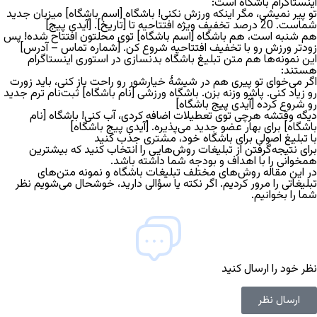
اینستاگرام باشگاه است:
تو پیر نمیشی، مگر اینکه ورزش نکنی! باشگاه [اسم باشگاه] میزبان جدید
شماست. 20 درصد تخفیف ویژه افتتاحیه تا [تاریخ]. [آیدی پیج]
هم شنبه است، هم باشگاه [اسم باشگاه] توی محلتون افتتاح شده! پس
زودتر ورزش رو با تخفیف افتتاحیه شروع کن. [شماره تماس – آدرس]
این نمونه‌ها هم متن تبلیغ باشگاه بدنسازی در استوری اینستاگرام
هستند:
اگر می‌خوای تو پیری هم در شیشۀ خیارشور رو راحت باز کنی، باید زورت
رو زیاد کنی. پاشو وزنه بزن. باشگاه ورزشی [نام باشگاه] ثبت‌نام ترم جدید
رو شروع کرده [آیدی پیج باشگاه]
دیگه وقتشه هرچی توی تعطیلات اضافه کردی، آب کنی! باشگاه [نام
باشگاه] برای بهار عضو جدید می‌پذیره. [آیدی پیج باشگاه]
با تبلیغ اصولی برای باشگاه خود، مشتری جذب کنید
برای نتیجه‌گرفتن از تبلیغات روش‌هایی را انتخاب کنید که بیشترین
همخوانی را با اهداف و بودجه شما داشته باشد.
در این مقاله روش‌های مختلف تبلیغات باشگاه و نمونه متن‌های
تبلیغاتی را مرور کردیم. اگر نکته یا سؤالی دارید، خوشحال می‌شویم نظر
شما را بخوانیم.
نظر خود را ارسال کنید
ارسال نظر