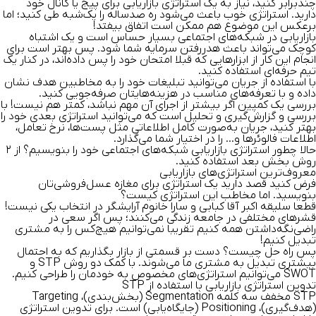
چند‌برابر کنید، نیاز به یک
استراتژی بازاریابی برای پیج یا کانال
خود
دارید. استراتژی خوب باعث می‌شود ره صدساله را یک‌شبه طی کنید؛ اما
برعکس این موضوع هم ممکن است اتفاق بیفتد!
بازاریابی در شبکه‌های اجتماعی بسیار حساس است و یک اشتباه
کوچک می‌تواند باعث هدر‌رفتن سرمایه شما شود. پس بهتر است برای
انجام این کار از ابزار‌هایی که قبلا امتحان خود را پس داده‌اند، در کنار یک
تیم حرفه‌ای استفاده کنید.
با استفاده از جریان می‌توانید تبلیغات خود را به مخاطبین هدف نشان
داده و با تعرفه‌های مناسب در هزینه‌هایتان صرفه‌جویی کنید.
بررسی یک کمپین اگر بیشتر از اجرای آن مهم نباشد، کمتر هم نیست! با
بررسی و گزارش‌گیری و تحلیل است که می‌توانید استراتژی بعدی خود را
بهتر کنید، جریان به‌صورت کامل اطلاعاتی مثل پست‌ها، نرخ تعامل،
اطلاعات فالوئرها و… را در اختیار شما می‌گذارد.
حالا چطور استراتژی بازاریابی شبکه‌های اجتماعی خود را بنویسیم؟ از ۲
روش بخش بعد استفاده کنید.
معروف‌ترین استراتژی‌های بازاریابی
فرض کنید قصد دارید یک استراتژی برای مغازه عسل‌فروشی‌تان
بنویسید. اما مخاطب این استراتژی کیست؟
قطعا سلیقه اکبر آقا کبابی و سارا خانوم آرایشگر در انتخاب یکی نیست!
قشرهای مختلفی در جامعه زندگی می‌کنند؛ پس اگر سعی در
راضی‌نگه‌داشتن همه کنیم تقریبا نمی‌توانیم هیچ‌کس را به مشتری
تبدیل کنیم!
پس راه حل چیست؟ دست بر قسمتی از بازار بگذاریم که به احتمال
بیشتری تبدیل به مشتری ما می‌شوند. با کمک دو روش STP و
SWOT می‌توانیم استراتژی‌های مخصوص به خودمان را طراحی کنیم.
تدوین استراتژی بازاریابی با استفاده از STP
STP مخفف سه کلمه
egmentation (بخش‌بندی)،
S
argeting
T
(هدف‌گیری)،
P
ositioning (جایگاه‌یابی) است. برای تدوین استراتژی