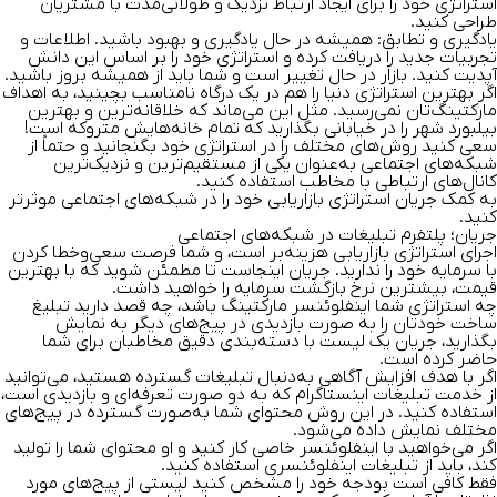
استراتژی خود را برای ایجاد ارتباط نزدیک و طولانی‌مدت با مشتریان
طراحی کنید.
یادگیری و تطابق:
همیشه در حال یادگیری و بهبود باشید. اطلاعات و
تجربیات جدید را دریافت کرده و استراتژی خود را بر اساس این دانش
آپدیت کنید. بازار در حال تغییر است و شما باید از همیشه بروز باشید.
اگر بهترین استراتژی دنیا را هم در یک درگاه نامناسب بچینید، به اهداف
مارکتینگ‌تان نمی‌رسید. مثل این می‌ماند که خلاقانه‌ترین و بهترین
بیلبورد شهر را در خیابانی بگذارید که تمام خانه‌هایش متروکه است!
سعی کنید روش‌های مختلف را در استراتژی خود بگنجانید و حتماً از
شبکه‌های اجتماعی به‌عنوان یکی از مستقیم‌ترین و نزدیک‌ترین
کانال‌های ارتباطی با مخاطب استفاده کنید.
به کمک جریان استراتژی بازاریابی خود را در شبکه‌های اجتماعی موثر‌تر
کنید.
جریان؛ پلتفرم تبلیغات در شبکه‌های اجتماعی
اجرای استراتژی بازاریابی هزینه‌بر است، و شما فرصت سعی‌وخطا کردن
با سرمایه خود را ندارید. جریان اینجاست تا مطمئن شوید که با بهترین
قیمت، بیشترین نرخ بازگشت سرمایه را خواهید داشت.
چه استراتژی شما اینفلوئنسر مارکتینگ باشد، چه قصد دارید تبلیغ
ساخت خودتان را به صورت بازدیدی در پیج‌های دیگر به نمایش
بگذارید، جریان یک لیست با دسته‌بندی دقیق مخاطبان برای شما
حاضر کرده است.
اگر با هدف افزایش آگاهی به‌دنبال تبلیغات گسترده هستید، می‌توانید
از خدمت تبلیغات اینستاگرام که به دو صورت تعرفه‌ای و
بازدیدی
است،
استفاده کنید. در این روش محتوای شما به‌صورت گسترده در پیج‌های
مختلف نمایش داده می‌شود.
اگر می‌خواهید با اینفلوئنسر خاصی کار کنید و او محتوای شما را تولید
کند، باید از
تبلیغات اینفلوئنسری
استفاده کنید.
فقط کافی است بودجه خود را مشخص کنید لیستی از پیج‌های مورد