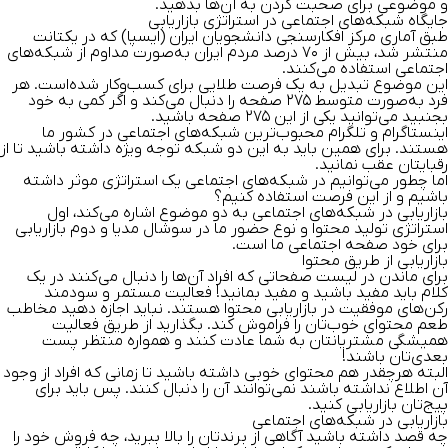
و موضوعی برای صحبت کردن به آن‌ها بدهید.
جایگاه شبکه‌های اجتماعی در استراتژی بازاریابی
طبق آماری مرکز افکارسنجی دانشجویان ایران (ایسپا) که در یکتانت
منتشر شد، بیش از ۷۰ درصد مردم ایران به‌صورت مداوم از شبکه‌های
اجتماعی استفاده می‌کنند.
این موضوع تبدیل به یک فرصت طلایی برای کسب‌و‌کار شده‌است. هر
فرد به‌صورت متوسط ۲۷۵ صفحه را دنبال می‌کند و اگر کمی به خود
بجنبید می‌توانید یکی از این ۲۷۵ صفحه باشید.
اینستاگرام و تلگرام محبوب‌ترین شبکه‌های اجتماعی در کشور ما
هستند. برای همین باید به این دو شبکه توجه ویژه داشته باشید تا از
رقبایتان عقب نمانید.
اما چطور می‌توانیم در شبکه‌های اجتماعی یک استراتژی موثر داشته
باشیم و از این فرصت استفاده کنیم؟
بازاریابی در شبکه‌های اجتماعی به دو موضوع اشاره می‌کند، اول
استراتژی تولید محتوا و نوع حضور ما در سوشال مدیا و دوم بازاریابی
برای خود صفحه اجتماعی ما است.
بازاریابی از طریق محتوا
برای ماندن در لیست صفحاتی که افراد آن‌ها را دنبال می‌کنند در یک
کلام باید مفید باشید و مفید بمانید! فعالیت مستمر و سودمند
رکن‌های موفقیت در بازاریابی محتوا هستند. نباید اجازه دهید مخاطب
طعم محتوای خوب‌تان را فراموش کند. بگذارید از طریق فعالیت
همیشگی مشتریانتان به شما عادت کنند و همواره منتظر پست
بعدی‌تان باشند!
البته هر‌چقدر هم محتوای خوبی داشته باشید تا زمانی که افراد از وجود
آن اطلاع نداشته باشند نمی‌توانند آن را دنبال کنند. پس باید برای
پیج‌تان بازاریابی کنید.
بازاریابی در شبکه‌های اجتماعی
چه قصد داشته باشید آگاهی از برند‌تان را بالا ببرید، چه فروش خود را