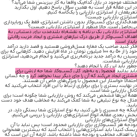
مختلف موجود در بازار، کدام‌یک واقعا به کار بیزینس شما می‌آید؟
در این مقاله قرار است به همین سؤال پاسخ دهیم. اول بگذارید
تعریفمان از استراتژی بازاریابی را یک‌کاسه کنیم.
استراتژی بازاریابی چیست؟
هدف‌گذاری برای کسب‌وکار بدون داشتن استراتژی، فقط یک رویا‌پردازی
بی‌حاصل است. حالا منظور از استراتژی بازاریابی چیست؟
استراتژی بازاریابی یک برنامه و نقشه‌راه بلندمدت برای دستیابی به
اهداف کسب‌و‌کار از طریق درک نیازهای مشتری و ایجاد مزیت رقابتی
پایدار است.
فکر کنید صاحب یک مغازه عسل‌فروشی هستید و قصد دارید درآمد
خود را از 50 به 100 میلیون تومان در ماه افزایش دهید. کارهایی که برای
رسیدن به درآمد جدید برنامه‌ریزی می‌کنید و انجام می‌دهید، استراتژی
بازاریابی شماست.
چطور باید این کار را انجام دهید؟
باید بدانید
محصول و به‌طور کلی کسب‌وکار شما چه ارزشی برای
مشتری ایجاد می‌کند که آن را جای دیگر پیدا نخواهد کرد
و چه کسانی
احتمالاً خواستار این محصول با ویژگی‌های خاص آن هستند.
در نهایت، بستری را برای برقراری ارتباط با این افراد انتخاب می‌کنید که
کانال بازاریابی شما است.
همۀ این‌ها مشخص می‌کند که روش بازاریابی شما چگونه است؛ برای
مثال چه نوع تبلیغی به شما کمک می‌کند به مخاطب هدف خود دست
یابید.
اینکه چه مسیری را طی کنید، به نوع استراتژی شما بستگی دارد. در
بخش بعدی مقاله، انواع استراتژی‌های بازاریابی را بررسی می‌کنیم.
انواع استراتژی‌های بازاریابی
بودجه هر کسب‌وکاری برای بازاریابی محدود است؛ پس نباید با آن
ریسک کنید! باید استراتژی‌هایی را انتخاب کنید که بیشترین همخوانی
را با اهداف، مخاطب و بودجه شما داشته باشد. لازمه آن این است که