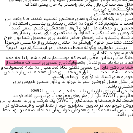
مثل تصاحب کل بازار بگذریم، راحت‌تر به خال یعنی اهداف
مارکتینگ‌مان می‌زنیم.
قدم دوم: هدف‌گیری
پس از این‌که افراد به گروه‌های مختلفی تقسیم شدند، حالا وقت این
است تا بفهمیم کدام گروه به احتمال بیشتری پتانسیل استفاده از
محصول و خدمات ما را دارد و آن‌ها را هدف‌گیری کنیم. سعی کنید
گروهی را هدف بگیرید که اولا رقابت کمتری برای رسیدن به آن‌ها
داشته باشید و ثانیا راحت‌تر حاضر باشند برای محصول شما پول خرج
کنند. مثلا سارا خانوم آرایشگر به احتمال بیشتری از ما عسل می‌خرد!
بیشتر بخوانید:
چگونه
مخاطب هدف
را در اینستاگرام پیدا کنیم؟
قدم سوم: جایگاه‌یابی
جایگاه‌یابی به این معنی است که دوست‌دارید افراد شما را با چه وجه
تمایزی به یاد بیاورند. در واقع
جایگاه‌تان تصویری است که مخاطب از
شما در ذهن دارد.
این تصویر ذهنی نگاه مخاطب را به تمام محصولات و
خدمات شما تحت تاثیر قرار می‌دهد.برای مثال همه ما پس از شنیدن
خودرو ‌های تسلا، یاد نوآوری آن‌ها می‌افتیم.
در مثال عسل فروشی اسم ما می‌تواند یادآور عسلی طبیعی برای
مشتری باشد.
طراحی استراتژی بازاریابی با استفاده از ماتریس SWOT
ماتریس SWOT یکی از روش‌های معروف برای بررسی
نقاط قوت،
ضعف‌ها، فرصت‌ها و تهدیدهای (SWOT) یک شرکت یا برند
است. با این
روش می‌توانید در تدوین استراتژی خود از نقاط قوت و فرصت‌های در
دسترس استفاده کنید و همزمان حواس‌تان به نقاط ضعف و تهدید‌ها
نیز باشد.