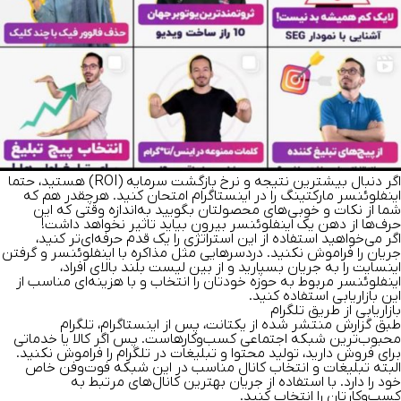
اگر دنبال بیشترین نتیجه و نرخ بازگشت سرمایه (ROI) هستید، حتما
اینفلوئنسر مارکتینگ را در اینستاگرام امتحان کنید. هرچقدر هم که
شما از نکات و خوبی‌های محصولتان بگویید به‌اندازه وقتی که این
حرف‌ها از دهن یک اینفلوئنسر بیرون بیاید تاثیر نخواهد داشت!
اگر می‌خواهید استفاده از این استراتژی را یک قدم حرفه‌ای‌تر کنید،
جریان را فراموش نکنید. دردسر‌هایی مثل مذاکره با اینفلوئنسر و گرفتن
اینسایت را به جریان بسپارید و از بین لیست بلند بالای افراد،
اینفلوئنسر مربوط به حوزه خودتان را انتخاب و با هزینه‌ای مناسب از
این بازاریابی استفاده کنید.
بازاریابی از طریق تلگرام
طبق گزارش منتشر شده از
یکتانت
، پس از اینستاگرام، تلگرام
محبوب‌ترین شبکه اجتماعی کسب‌و‌کارهاست. پس اگر کالا یا خدماتی
برای فروش دارید، تولید محتوا و تبلیغات در تلگرام را فراموش نکنید.
البته تبلیغات و انتخاب کانال مناسب در این شبکه فوت‌و‌فن خاص
خود را دارد. با استفاده از جریان بهترین کانال‌های مرتبط به
کسب‌و‌کارتان را انتخاب کنید.