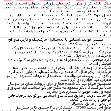
بلاگ:
بلاگ یکی از بهترین کانال‌های بازاریابی محتوایی است. با تولید
محتوای جذاب و مفید در بلاگ خود، می‌توانید مخاطبان جدیدی جذب
کنید و با مخاطبان فعلی خود ارتباط برقرار کنید.
ایمیل مارکتینگ:
ایمیل مارکتینگ نیز یک کانال مؤثر برای بازاریابی
محتوایی است. با ارسال ایمیل‌های منظم به مخاطبان خود، می‌توانید
آن‌ها را به‌روزرسانی کنید و محتوای جدید خود را به آنها معرفی کنید.
پادکست:
علاقه مخاطبان ایرانی به پادکست هر روز در حال افزایش
است. با استفاده از این کانال می‌توانید محتوا خود را به گوش افراد
برسانید.
بیشتر خوانید:
آشنایی با
اینستاگرام مارکتینگ
و کاربردهای آن
بازاریابی مبتنی بر شبکه‌های اجتماعی
حدس می‌زنم اگر الان به صفحه موبایلتان نگاه کنید، حداقل یک
نوتیفیکیشن از شبکه‌های اجتماعی دارید! سوشال‌مدیا بیشتر از
همیشه بین مردم فراگیر شده‌اند.
کلید موفقیت در شبکه‌های اجتماعی
تولید محتوای سرگرم‌کننده و
آموزشی
است.
شبکه‌های اجتماعی امکانات زیادی برای دیده‌شدن در اختیار شما
می‌گذارند؛ برای مثال اگر محتوایی تولید‌ کرده‌اید و تمایل دارید افراد
زیادی آن را ببینند، می‌توانید با استفاده از تبلیغات گسترده، آن را در
معرض دید افراد زیادی قرار د‌هید.
همچنین می‌توانید یک شعبه مجازی برای فروشگاهتان در سوشال
مدیا باز کنید تا دیگر محدود به مکان فیزیکی نباشید، لید جمع‌آوری
کرده و رابطه خوبی با مشتریانتان بسازید.
اگر سایت دارید، از طریق شبکه‌های اجتماعی می‌توانید ترافیک قابل
توجهی وارد سایتتان کنید.
بازاریابی از طریق اینستاگرام
طبق آمار سایت
Forbes
اینستاگرام با ۲ میلیارد کاربر پیش‌تاز