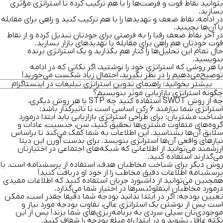
بتوانید نقاط قوت و فرصت‌ها را با هم ترکیب کرده تا استراتژی مؤثری
بسازید.
در ادامه، نقاط ضعف و تهدیدها را با هم ترکیب کنید و راهی برای مقابله
با آن‌ها بچینید.
در آخر نقاط ضعف رقبا را به فرصتی برای خودتان تبدیل کرده و از نقاط
قوت خودتان هم راهی برای مقابله با تهدید‌های بازار بسازید.
حال تمام این تحلیل‌ها را کنار هم بگذارید و یک استراتژی برنده
بنویسید.
با هر روشی که استراتژی خود را نوشتید، اگر نکاتی که در ادامه
توضیح‎‌می‌دهیم را در نظر نگیرید، احتمال زیاد شکست می‌خورید!
بیشتر بخوانید:
راهنمای تدوین
استراتژی تبلیغات در اینستاگرام
چگونه استراتژی بازاریابی موثر بنویسیم؟
چه از روش SWOT استفاده کنید چه STP یا هر روش دیگری،
استراتژی شما نیازمند 6 رکن اساسی است تا تاثیرگذار باشد:
شناخت مشتریان:
برای طراحی استراتژی بازاریابی باید ابتدا درمورد
گروه‌های متفاوت مشتری‌ها تحقیق کنید، سن، جنسیت، عادات و
سلایق آن‌ها بشناسید. این اطلاعات به شما کمک می‌کند تا بر‌اساس
نیاز‌های واقعی آن‌ها استراتژی بنویسد. برای بدست آورن این دیتا
ارزشمند می‌توانید از اطلاعاتی که شبکه‌های اجتماعی در اختیارتان
می‌گذارند استفاده کنید.
روش دیگر برای شناخت مخاطبان هدف، استفاده از پرسشنامه است. با
پرسشنامه اطلاعات دقیق‌ مخاطب را از خود او دریافت کنید!
همچنین می‌توانید از داشبورد جریان استفاده کنید که اطلاعات مفیدی
در‌مورد مخاطبان اینفلوئنسر‌ها در اختیار شما می‌گذارد.
تعیین بودجه:
اگر در ابتدا ندانید بودجه شما دقیقا چقدر است، ممکن
است پس از نوشتن یک استراتژی عالی، تفاوت بودجه مورد نیاز و
موجودی‌تان سیلی سردی به برنامه‌ریزی‌های شما بزند! پس از این
نکته غافل نشوید و در ابتدا راه مبلغ بودجه را شفاف کنید.