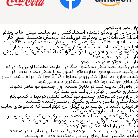
بازاریابی ویدئویی
آخرین بار کی ویدئو دیدید؟ احتمالا کمتر از دو ساعت پیش! ما با ویدئو‌
احاطه شده‌ایم؛ چون ویدئوها فوق‌العاده اثربخش‌ هستند. طبق آمار
سایت
Hubspot
کسب‌وکارهایی که از ویدئو استفاده کرده‎‌اند 43 درصد
افزایش درآمد داشته‌اند. چه ویدئوی کوتاه و ریلز می‌سازید، چه از
ویدئو‌های بلند و آموزشی یا موشن‌گرافیک استفاده می‌کنید، این روش
بازاریابی جواب می‌دهد!
بازاریابی موتورهای جست‌وجو
فرض کنید قصد سفر به کشور دیگری را دارید، مطمئنا اولین کاری که
می‌کنید جست‌و‌جوی عبارت «تور کشور…» یا «سفر به…» است. اگر
کسب‌و‌کاری به اندازه کافی روی محتوا و SEO خود کار کرده باشد، اولین
گزینه‌ای خواهد بود که توسط مشتری دیده می‌شود.
در واقع اگر سایت شما در نتایج صفحه اول جست‌و‌جو ظاهر نشود،
مشتری خاصی از گوگل دریافت نخواهید کرد!
در بازاریابی موتورهای جست‌وجو، كلمات کلیدی مرتبط با کسب‌وکار
شما، سئوی داخلی و سئوی تکنیکال تعیین‌کننده هستند.
فراموش نکنید در نهایت، برای گوگل این مهم است که محتواهای سایت
شما برای مخاطب ارزش‌آفرینی کند.
کار دیگری که می‌توانید انجام دهید،
ثبت لوکیشن کسب‌وکار خود در
گوگل‌مپ
است. گوگل در نتایج جست‌وجوها سعی می‌کند به
نزدیک‌بودن از لحاظ مکانی هم توجه کند.
برای مثال، وقتی شما جست‌وجو می‌کنید «سالن زیبایی»، در صفحه
نتایج، لوکیشن سالن‌های زیبایی نزدیک به خود را می‌بینید.