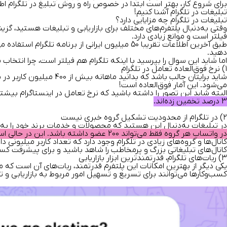
برای شروع کار، بهتر است ابتدا در خصوص
راه و روش تبلیغ در تلگرام
اطل
تبلیغات در تلگرام آشنا کنیم!
تبلیغات در تلگرام چه مزایایی دارد؟
وقتی به‌دنبال پلتفرم‌های مختلف برای بازاریابی و تبلیغات هستید، گزینه
فیلتر است و موانع زیادی دارد.
طبق آخرین اطلاعات تقریبا
50 میلیون ایرانی
از برنامه تلگرام استفاده می
دهید.
اما شاید این سوال را بپرسید با اینکه تلگرام هم فیلتر است، چرا انتخا
۱) نرخ فوق‌العاده تعامل در تلگرام
می‌شود.
این آمار
فوق‌العاده است!
البته شاید این تصور را داشته باشید که نرخ تعامل در اینستاگرام بیشت
3 درصد تخمین زده‌اند.
۲) در تلگرام از محدودیت تشکیل گروه خبری نیست
در تبلیغات به‌دنبال این هستید که محصولات و خدمات برند خود را به 
در واتساپ هر گروه فقط می‌تواند 200 عضو داشته باشد. این در حالی است که برای تلگرام چنین محدودیتی وجود ندارد و می‌توانید برند خود را به کاربران بیشتری نشان دهید.
کانال‌ها و گروه‌های زیادی در تلگرام وجود دارد که تعداد کاربر میلیونی دا
کانال‌های تبلیغاتی بزرگ و پرمخاطب را شاهد باشید و برای پیشرفت کسب‌
۳)‌ ربات‌های تلگرام، قدرتمندترین ابزار بازاریابی
یکی دیگر از بهترین امکانات این پلتفرم قدرتمند، ربات‌های آن است که م
کسب‌وکارها می‌توانند برای تسریع و تسهیل امور مربوط به بازاریابی و تب