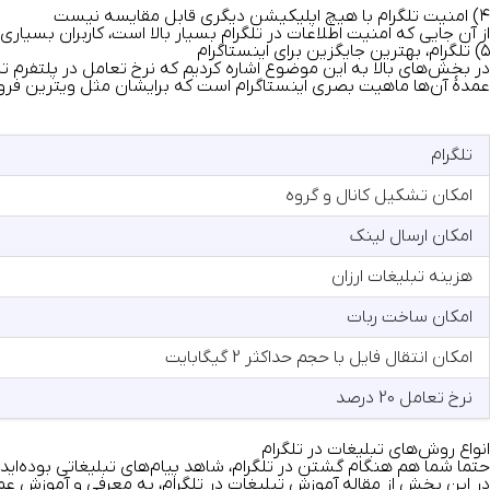
۴) امنیت تلگرام با هیچ اپلیکیشن دیگری قابل مقایسه نیست
از آن جایی که امنیت اطلاعات در تلگرام بسیار بالا است، کاربران بسی
۵)‌ تلگرام، بهترین جایگزین برای اینستاگرام
در بخش‌های بالا به این موضوع اشاره کردیم که نرخ تعامل در پلتفرم ت
عمدهٔ آن‌ها ماهیت بصری اینستاگرام است که برایشان مثل ویترین فروشگا
تلگرام
امکان تشکیل کانال و گروه
امکان ارسال لینک
هزینه تبلیغات ارزان
امکان ساخت ربات
امکان انتقال فایل‌ با حجم حداکثر 2 گیگابایت
نرخ تعامل 20 درصد
انواع روش‌های تبلیغات در تلگرام
حتما شما هم هنگام گشتن در تلگرام، شاهد پیام‌های تبلیغاتی بوده‌اید و
در این بخش از مقاله
آموزش تبلیغات در تلگرام
، به معرفی و آموزش عمل