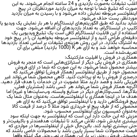
اغلب تبلیغات به‌صورت
بازدیدی
و 24 ساعته انجام می‌شوند. به این
صورت که تبلیغ شما با توجه به میزان بازدید موردنظرتان در پیج
اینفلوئنسر مربوطه نمایش داده می‌شود و با رسیدن به میزان بازدید
موردنظر، پست حذف می‌شود.
شاید بدانید که طبق الگوریتم‌های اینستاگرام با هر بار نمایش یک ویدیو یا
کلیپ در اینستاگرام، به تعداد بازدیدهای آن اضافه می‌شود. جهت
استفاده از این قابلیت اینستاگرام کافی است یک تبلیغ ویدیویی یک‌
دقیقه‌ای طراحی کنید و از اینفلوئنسر مربوطه بخواهید آن را در پیج خود
به اشتراک بگذارد. در این روش هزینه‌ی تبلیغات بر اساس تعداد بازدیدها
محاسبه خواهد شد و به ازای هر K (1000 بازدید) مبلغی برای آن
تعریف‌شده است.
همکاری در فروش یا افیلیت مارکتینگ:
همکاری در فروش
یکی دیگر از استراتژی‌هایی است که منجر به فروش
بیشتر محصول شما می‌شود. به این صورت که شما در ازای فروش
محصول خود از طریق اینفلوئنسر (همکار فروش) توافق می‌کنید که
درصدی از فروش را به او پرداخت کنید. گاهی محصول شما می‌تواند غیر
فیزیکی باشد و قصد دارید مثلاً عضویت در آن خدمات را هدف قرار دهید.
اگرچه همکار فروش شما می‌تواند هر کسی باشد (مشتریان فعلی،
بلاگرها، کسب‌وکارهای دیگر در صنایع وابسته، وب‌سایت‌ها و غیره) اما
هدف ما در اینجا همکاری با اینفلوئنسرهاست.
به‌عنوان ‌مثال شما یک
پیج فروشگاهی دارید و با اینفلوئنسر توافق می‌کنید که به ازای هر
محصولی که از طرف پیج او خریداری شود مثلا 5 درصد از قیمت کالا
به‌عنوان کمیسیون برای اینفلوئنسر محسوب شود.
مزیتی که این حالت دارد این است که اینفلوئنسر به جهت اینکه سود
بیشتری عایدش شود، تلاش می‌کند تا تبلیغات هدفمندتر و باکیفیت‌تر و
حتی بیشتری تولید کند.
بااین‌حال خیلی از اینفلوئنسرها در مواردی که
قیمت محصولات شما بسیار پایین باشد یا محصولات خاصی باشند که
به‌سختی فروش روند، زیر بار این همکاری نمی‌روند. مگر اینکه واقعا