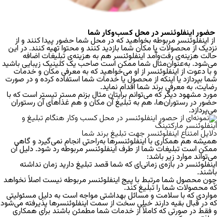
حضور اینفلوئنسر در محل کسب‌وکار شما
از اینفلوئنسر مربوطه بخواهید که در محل شما حضور پیدا کنند و از
نزدیک از محصولات یا مکان شما بازدید کنند و محتوا تهیه کنند. در این
حالت هزینه‌ی رفت‌وآمد اینفلوئنسر هم به هزینه‌ی تبلیغات اضافه
می‌شود.
به‌عنوان‌مثال شما ممکن است صاحب یک کلینیک زیبایی باشید
و با دعوت از اینفلوئنسر از او می‌خواهید که به معرفی مکان و خدمات
شما بپردازد یا اینکه از محصول یا خدمات شما استفاده کرده و در صورت
رضایت، به معرفی برند شما اقدام نماید.
مورد مشهود دیگر که می‌توانم برایتان مثال بزنم مستر تیستر است که با
حضور در رستوران‌ها، هم به تبلیغ آن مکان و هم غذاهای آن رستوران
می‌پردازد.
دلایل امتناع اینفلوئنسر جهت تبلیغ برند شما
همیشه هم همکاری با اینفلوئنسرها به‌راحتی انجام نمی‌گیرد و گاهی
ممکن است تبلیغات شما از طرف اینفلوئنسر مربوطه رد شود. دلیل آن
می‌تواند موارد زیر باشد:
اینفلوئنسر در بازه‌ی زمانی‌ای که شما قصد تبلیغ دارید زمان نداشته
باشند.
چون محصول شما مرتبط با پیج اینفلوئنسر مربوطه نیست اصلاً نخواهد
که محصولات شما را تبلیغ کند.
مواردی که با سلامت و مسائل بهداشتی مواجه است به دلیل مسئولیتی
که در قبال بقیه دارند خیلی سخت از سمت اینفلوئنسرها پذیرفته می‌شود
و فقط در صورتی‌ که کاملاً از خدمات شما مطمئن باشند برای همکاری