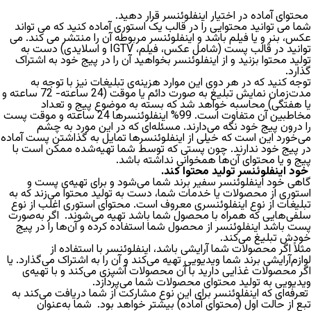
محتوای آماده در اختیار اینفلوئنسر قرار دهید
.
شما می توانید محتوایی را در قالب یک استوری آماده کنید که می تواند
عکس، بنر و یا فیلم باشد و اینفلوئنسر مربوطه آن را منتشر می کند.
می
توانید در قالب پست (شامل عکس، فیلم، IGTV و اسلایدی) دست به
تولید محتوا بزنید و از اینفلوئنسر بخواهید آن را در پیج خود به اشتراک
گذارد.
توجه کنید که در هر دوی این موارد هزینه‌ی تبلیغات نیز با توجه به
مدت‌زمان نمایش تبلیغ به‌ صورت دائم یا موقت (24 ساعته- 72 ساعته و
یا هفتگی) محاسبه خواهد شد که بسته به موضوع پیج و تعداد
مخاطبین آن متفاوت است. 99% اینفلوئنسرها 24 ساعته و موقت پست
را درون پیج خود نگه می‌دارند.
مسئله‌ای که در این مورد به چشم
می‌خورد این است که خیلی از اینفلوئنسرها تمایل به گذاشتن پست آماده
در پیج خود ندارند. چون پستی که توسط شما تهیه‌شده ممکن است با
پیج و یا محتوای آن‌ها همخوانی نداشته باشد.
خود اینفلوئنسر تولید محتوا کند.
گاهی خود اینفلوئنسر سفیر برند شما می‌شود و برای تهیه‌ی پست و
استوری از محصولات یا خدمات شما، دست به تولید محتوا می‌زند که به
تبلیغات از نوع اینفلوئنسری معروف است. محتوای استوری اغلب از نوع
سلفی‌هایی که همراه با محصول شما باشد تهیه می‌شوند.
اگر به‌صورت
پست باشد اینفلوئنسر از محصول شما استفاده کرده و آن‌ها را در پیج
خودش تبلیغ می‌کند.
مثلاً اگر محصولات شما آرایشی باشد، اینفلوئنسر با استفاده از
لوازم‌آرایشی برند شما ویدیویی تهیه می‌کند و آن را به اشتراک می‌گذارد. یا
اگر محصولات غذایی دارید با آن محصولات آشپزی می‌کند و با تهیه‌ی
ویدیویی به تولید محتوای محصولات شما می‌پردازد.
تعرفه‌ای که اینفلوئنسر برای این نوع مشارکت از شما دریافت می‌کند به‌
تبع از حالت اول (محتوای آماده) بیشتر خواهد بود.
شما به‌عنوان