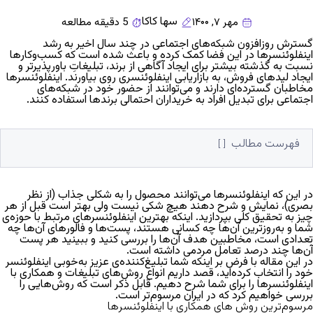
سها کاکا
مهر ۷, ۱۴۰۰
5 دقیقه مطالعه
گسترش روزافزون شبکه‌های اجتماعی در چند سال اخیر به رشد
اینفلوئنسرها در این فضا کمک کرده و باعث شده است که کسب‌وکارها
نسبت به گذشته بیشتر برای ایجاد آگاهی از برند، تبلیغاتِ باورپذیرتر و
ایجاد لیدهای فروش، به بازاریابی اینفلوئنسری روی بیاورند.
اینفلوئنسرها
مخاطبان گسترده‌ای دارند و می‌توانند از حضور خود در شبکه‌های
اجتماعی برای تبدیل افراد به خریداران احتمالی برندها استفاده کنند.
فهرست مطالب
در این‌ که اینفلوئنسرها می‌توانند محصول را به شکلی جذاب (از نظر
بصری)، نمایش و شرح دهند هیچ شکی نیست ولی بهتر است قبل از هر
چیز به تحقیق کلی بپردازید. اینکه بهترین اینفلوئنسرهای مرتبط با حوزه‌ی
شما و به‌روزترین آن‌ها چه کسانی هستند، پست‌ها و فالورهای آن‌ها چه
تعدادی است، مخاطبین هدف آن‌ها را بررسی کنید و ببینید هر پست
آن‌ها چند درصد تعامل مردمی داشته است.
در این مقاله با فرض بر اینکه شما تبلیغ‌کننده‌ی عزیز به‌خوبی اینفلوئنسر
خود را انتخاب کرده‌اید، قصد داریم انواع روش‌های تبلیغات و همکاری با
اینفلوئنسرها را برای شما شرح دهیم.
قابل ذکر است که روش‌هایی را
بررسی خواهیم کرد که در ایران مرسوم‌تر است.
مرسوم‌ترین روش های همکاری با اینفلوئنسرها