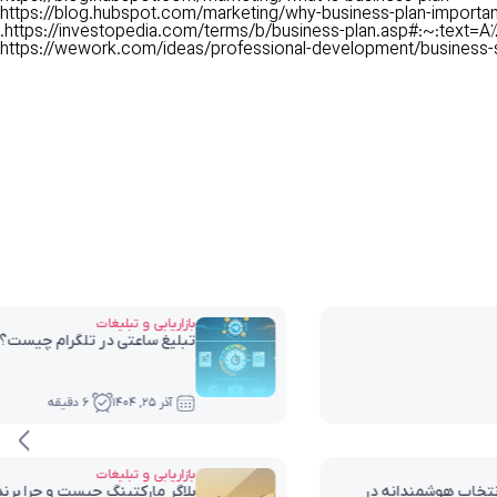
https://blog.hubspot.com/marketing/why-business-plan-importan
https://investopedia.com/terms/b/business-plan.asp#:~:text=A%
https://wework.com/ideas/professional-development/business-s
 چیست؟ | هر آنچه که باید درباره تبلیغات ساعتی در تلگرام بدانید!
 چرا برندها از آن برای افزایش فروش استفاده می‌کنند؟ (تحلیل اثرگذاری در