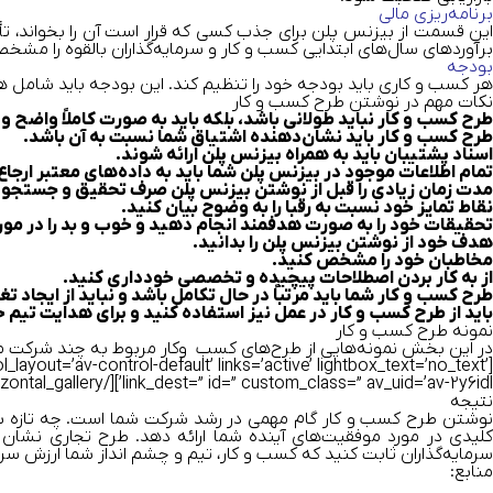
برنامه‌ریزی مالی
این قسمت از بیزنس پلن برای جذب کسی که قرار است آن را بخواند، تأ
برآوردهای سال‌های ابتدایی کسب ‌و ‌کار و سرمایه‌گذاران بالقوه را مشخ
بودجه
هر کسب ‌و ‌کاری باید بودجه خود را تنظیم کند. این بودجه باید شامل هز
نکات مهم در نوشتن طرح کسب ‌و ‌کار
طرح کسب‌ و‌ کار نباید طولانی باشد، بلکه باید به صورت کاملاً واضح
طرح کسب ‌و ‌کار باید نشان‌دهنده اشتیاق شما نسبت به آن باشد.
اسناد پشتیبان باید به همراه بیزنس پلن ارائه شوند.
تمام اطلاعات موجود در بیزنس پلن شما باید به داده‌های معتبر ارجاع
مدت زمان زیادی را قبل از نوشتن بیزنس پلن صرف تحقیق و جستجو 
نقاط تمایز خود نسبت به رقبا را به‌ وضوح بیان کنید.
تحقیقات خود را به صورت هدفمند انجام دهید و خوب و بد را در مور
هدف خود از نوشتن بیزنس پلن را بدانید.
مخاطبان خود را مشخص کنید.
از به‌ کار بردن اصطلاحات پیچیده و تخصصی خودداری کنید.
طرح کسب ‌و‌ کار شما باید مرتباً در حال تکامل باشد و نباید از ایجاد 
باید از طرح کسب‌ و ‌کار در عمل نیز استفاده کنید و برای هدایت تیم خو
نمونه طرح کسب‌ و‌ کار
در این بخش نمونه‌هایی از طرح‌های کسب ‌ و‌کار مربوط به چند شرکت 
ol_layout=’av-control-default’ links=’active’ lightbox_text=’no_text’
link_dest=” id=” custom_class=” av_uid=’av-2y6idl’][/av_horizontal_gallery]
نتیجه
نوشتن طرح کسب ‌و ‌کار گام مهمی در رشد شرکت شما است. چه تازه شر
کلیدی در مورد موفقیت‌های آینده شما ارائه دهد. طرح تجاری نشان 
سرمایه‌گذاران ثابت کنید که کسب ‌و‌ کار، تیم و چشم انداز شما ارزش سرما
منابع: