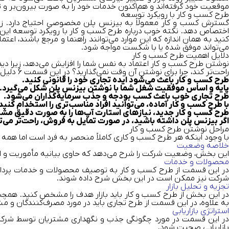
موقعیت خود گرفته‌اند و هم‌اکنون خدمات خود را به صورت بیرون‌بر و 
طرح کسب ‌و ‌کار با رویکرد توسعه
گسترش کسب‌ و ‌کار معمولاً به بیزنس پلن مخصوصی احتیاج دارد. زیر
اختصاص دهد. نکته خوب درباره طرح کسب ‌و ‌کار با رویکرد توسعه‌ این 
کنید به همان ‌اندازه که این موارد می‌توانند راهنما و مرجع باشند، ا
می‌تواند موفق شده یا با شکست مواجه شود.
دلایل اهمیت طرح کسب ‌و ‌کار
نوشتن طرح کسب ‌و ‌کار اعتماد به نفس شما را افزایش می‌دهد، زیرا دید ک
راحت‌تر کند، چرا برای نوشتن آن وقت نمی‌گذارید؟ در این قسمت 6 دلیل مهم بیان می‌شوند که نشان‌دهنده اهمیت نوشتن طرح کسب‌ و‌ کار قبل از هر اقدامی هستند.
طرح کسب ‌و ‌کار باعث می‌شود ایده تجاری خود را قانونی کنید.
پایه و اساس موفقیت شغل شما با نوشتن بیزنس پلن شکل می‌گیرد.
طرح تجاری خوب باعث کسب بودجه و جذب سرمایه‌گذاران می‌شود.
با طرح کسب‌ و ‌کار آماده، می‌توانید افراد مناسب‌تری را استخدام کنید
طرح کسب‌ و‌ کار جدید، نیازهای استارت آپ‌ها را به ‌صورت دقیق م
اگر بیزنس پلن داشته باشید، در صورت تمایل به فروش، راحت‌تر می‌توا
مراحل نوشتن طرح کسب ‌و ‌کار
با وجود اینکه هر طرح کسب ‌و ‌کاری کاملاً منحصر به‌ فرد است اما ه
خلاصه وضعیت
این بخش، وضعیت شرکت را شرح می‌دهد که حاوی بیانیه مأموریت و اطلا
محصولات و خدمات
در این قسمت از طرح کسب‌ و ‌کار به توصیف محصولات و خدمات پرداخ
شرکت نیز ممکن است در این بخش شرح داده شوند.
تجزیه و تحلیل بازار
در این بخش از طرح کسب‌ و ‌کار باید بازار هدف را مشخص کنید. همچن
به‌ علاوه، در این قسمت از طرح تجاری باید در مورد مصرف‌کنندگان و مشتر
استراتژی بازاریابی
در این قسمت در مورد چگونگی جذب و نگهداری مشتریان توسط شرکت تو
بازاریابی صحبت شود.