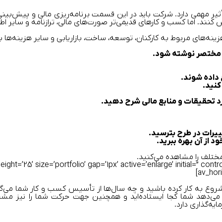
ثیر مهمی دارد. شرکت باید در این قسمت برنامه‌ریزی مالی و پیش‌بین
ص کنند. اما کسب ‌و ‌کارهای قدیمی‌تر صورت‌های مالی، ترازنامه و سایر 
ینه‌های مربوط به کارکنان، توسعه، ساخت، بازاریابی و سایر هزینه‌ها ب
 و مختصر نوشته شود.
 داده شوند.
کنید.
د تحقیقات و منابع مالی شرح دهید.
تغییرات در طرح بترسید.
د از آن بهره ببرید.
مختلف را مشاهده می‌کنید.
ght=’25’ size=’portfolio’ gap=’1px’ active=’enlarge’ initial=” contr
وع به کار کرده باشید و چه سال‌ها از تأسیس کسب‌ و ‌کار شما می‌گ
می‌دهد شما کجا ایستاده‌اید و همچنین جهت حرکت شما را نیز مشخص
یه‌گذاری دارد.