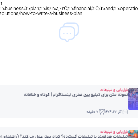
t
20business%20plan%20is%20a,%2C%20financial%2C%20and%20operation
olutions/how-to-write-a-business-plan
بازاریابی و تبلیغات
تبلیغ ساعتی در تلگرام
آذر ۲۵, ۱۴۰۴
6 دقیقه
بازاریابی و تبلیغات
اهنمای انتخاب هوشمندانه در
بلاگر مارکتینگ چیست و