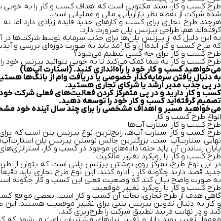
طرح کسب‌ و‌ کار، سند مکتوبی است که اهداف کسب‌ و‌ کار را به‌ خوبی
شده شرکت از نقطه نظر بازاریابی، مالی و عملیاتی است.
هرچند طرح تجاری برای کسب ‌و ‌کارهای جدید فایده زیادی دارد اما 
گرفته‌اند هم، طراحی بیزنس پلن ضرورت دارد.
به این دلیل که از بیزنس پلن‌ها برای جذب سرمایه توسط شرکت‌ها در 
که طرح کسب ‌و ‌کار ایده‌آل و کارآمد باید به‌ صورت دوره‌ای بررسی و آ
طرح کسب ‌و ‌کار برای چه کسی تنظیم می‌شود؟
طرح کسب ‌و ‌کار به شما کمک می‌کند تا به‌ خوبی بتوانید بیزنس خود را
می‌خواهید کسب ‌و ‌کار‌ خود را راه‌اندازی کنید. (استارت آپ‌ها)
به ‌دنبال یافتن سرمایه‌گذار خصوصی یا دریافت وام از بانک‌ها هستید
در پی جذب مدیر ارشد یا شرکای تجاری هستید.
کسب‌ و ‌کار دارید و در پی متمرکز کردن فعالیت‌های فعلی شرکت خو
تصمیم گرفته‌اید کسب ‌و ‌کار خود را توسعه دهید.
می‌خواهید مسیر و اهداف مشخصی را برای چند سال آینده خود مشخص 
انواع طرح کسب ‌و ‌کار
طرح کسب و کار استارت آپ‌ها
طرح کسب‌ و‌ کار استارت آپ‌ها، رایج‌ترین نوع بیزنس پلن است که برا
نهایی استارت‌آپ است. بزرگترین چالش نوشتن بیزنس پلن استارت‌آپ‌ها 
پایان رساندن آن باید حتماً داده‌های موجود در کسب‌ و‌ کار، استراتژی‌ها
طرح کسب‌ و ‌کار با رویکرد تغییر مالکیت
در این نوع طرح، تمرکز روی نوشتن بیزنس پلنی است که بتوان از طریق آ
جدید قصد دارند چگونه کار را اداره کنند. این نوع طرح تجاری باید دقی
به صورت واضح بیان کند که وضعیت فعلی این کسب ‌و ‌کار چگونه ا
طرح کسب ‌و ‌کار با رویکرد تغییر موقعیت
گاهی هدف از طرح تجاری، نجات آن کسب‌ و ‌کار است. بعضی مواقع کسب‌ 
‌و‌ کار به ‌دنبال تدوین بیزنس پلنی برای تغییر موقعیت هستند. این 
کند و در نهایت فرایند تطبیق شرکت را طرح‌ریزی کند.
معمولاً تغییر روند بازار و تغییر نیازهای مشتریان باعث می‌شود که ک