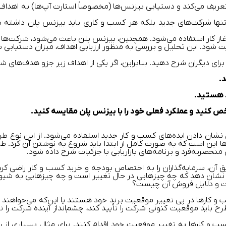
 تعریف می‌کند و دستیابی بیزنس‌ها (مخصوصاً استارت آپ‌ها) به اهداف
نه‌ تنها شرکت‌های جدید بلکه هر کسب‌ و ‌کاری باید بیزنس پلن دا
آغاز کار استفاده می‌شود. همچنین، بیزنس پلن باعث می‌شود، شرکت‌ها
پدیت شود. این تحلیل ‌و بررسی به‌ منظور ارزیابی اهداف، میزان دستیاب
 برای دیگران شرح دهید. بنابراین، اگر یکی از اهداف زیر جزو هدف‌های 
.
د هستید.
کنید و عملکرد فعلی خود را با بیزنس پلن مقایسه کنید.
ی نشان‌ دادن ایده‌های کسب ‌و‌ کار جدید استفاده می‌شود. از این نو
این است که به‌ صورت کامل از ابتدا باید شروع به نوشتن آن کرد. طر
ی منحصربه‌فرد و برنامه‌های بازاریابی با جزئیات شرح داده شود.
ن، سرمایه‌گذاران را به اختصاص بودجه و خرید کسب‌ و ‌کار راضی کرد. 
قاً نشان دهد که چه چیزهایی در حال تغییر است و چه چیزهایی به شیوه ق
ست و دلایل فروش آن چیست؟
و ‌کارها در پی تغییر موقعیت برند خود هستند یا این‌که می‌خواهند ش
طرح باید موقعیت کنونی شرکت را تأیید کند، چشم‌انداز آینده شرکت ر
سب‌ و کارها به تغییر موقعیت خود اقدام کنند. برای مثال بسیاری از ر