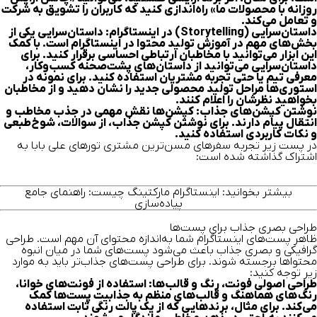
روزانه با محصولات ما» راه‌اندازی کنید که کاربران را تشویق به شرکت
و تعامل می‌کند.
داستان‌سرایی (Storytelling) در اینستاگرام:
داستان‌سرایی یکی از
بخش‌های مهم در آموزش تولید محتوا در اینستاگرام است. با کمک
این ابزار می‌توانید با مخاطبان ارتباطی احساسی برقرار کنید. برای
داستان‌سرایی می‌توانید از داستان‌های پشت‌صحنه کسب‌وکار،
معرفی تیم یا حتی تجربه مشتریان استفاده کنید. برای نمونه در
استوری‌ها مراحل تولید محصولی جدید را نشان دهید و از مخاطبان
بخواهید نظرشان را اعلام کنند.
نوشتن کپشن‌های جذاب:
کپشن‌ها نقش مهمی در جذب مخاطب و
انتقال پیام دارند. برای نوشتن کپشن جذاب، از سوالات، شوخ‌طبعی
و نکات کاربردی استفاده کنید.
در پست زیر تجربه سفرهای مسن‌ترین مشتری تورهای علی بابا به
اشتراک گذاشته شده است:
بیشتر بخوانید:
اینستاگرام مارکتینگ چیست: راهنمای جامع
پیاده‌سازی
طراحی بصری جذاب برای پست‌ها
ظاهر پست‌های اینستاگرام شما به‌اندازه محتوای آن مهم است. طراحی
گرافیکی و بصری جذاب باعث می‌شود پست‌های شما در میان انبوه
محتواها برجسته شوند. برای طراحی پست‌های جذاب‌تر باید به موارد
زیر توجه کنید:
طراحی اصولی فونت، رنگ و قالب‌ها:
استفاده از فونت‌های خوانا،
رنگ‌های هماهنگ و قالب‌های منظم به جذابیت پست‌ها کمک
می‌کند. برای مثال، برندهایی که از یک پالت رنگی ثابت استفاده