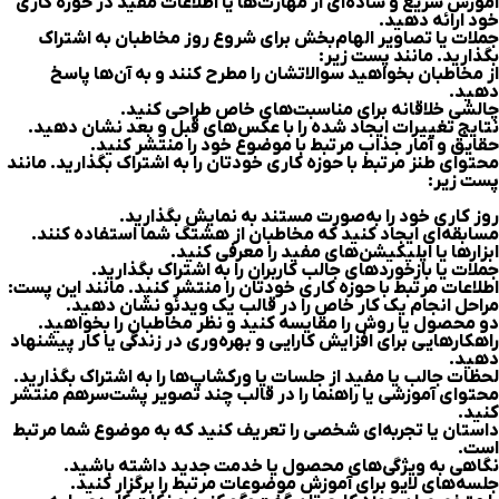
آموزش سریع و ساده‌ای از مهارت‌ها یا اطلاعات مفید در حوزه کاری
خود ارائه دهید.
جملات یا تصاویر الهام‌بخش برای شروع روز مخاطبان به اشتراک
بگذارید. مانند پست زیر:
از مخاطبان بخواهید سوالاتشان را مطرح کنند و به آن‌ها پاسخ
دهید.
چالشی خلاقانه برای مناسبت‌های خاص طراحی کنید.
نتایج تغییرات ایجاد شده را با عکس‌های قبل و بعد نشان دهید.
حقایق و آمار جذاب مرتبط با موضوع خود را منتشر کنید.
محتوای طنز مرتبط با حوزه کاری خودتان را به اشتراک بگذارید. مانند
پست زیر:
روز کاری خود را به‌صورت مستند به نمایش بگذارید.
مسابقه‌ای ایجاد کنید که مخاطبان از هشتگ شما استفاده کنند.
ابزارها یا اپلیکیشن‌های مفید را معرفی کنید.
جملات یا بازخوردهای جالب کاربران را به اشتراک بگذارید.
اطلاعات مرتبط با حوزه کاری خودتان را منتشر کنید. مانند این پست:
مراحل انجام یک کار خاص را در قالب یک ویدئو نشان دهید.
دو محصول یا روش را مقایسه کنید و نظر مخاطبان را بخواهید.
راهکارهایی برای افزایش کارایی و بهره‌وری در زندگی یا کار پیشنهاد
دهید.
لحظات جالب یا مفید از جلسات یا ورکشاپ‌ها را به اشتراک بگذارید.
محتوای آموزشی یا راهنما را در قالب چند تصویر پشت‌سرهم منتشر
کنید.
داستان یا تجربه‌ای شخصی را تعریف کنید که به موضوع شما مرتبط
است.
نگاهی به ویژگی‌های محصول یا خدمت جدید داشته باشید.
جلسه‌های لایو برای آموزش موضوعات مرتبط را برگزار کنید.