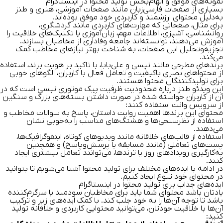
نمونه‌های موفق و الهام‌بخش تولید محتوا در اینستاگرام
بسیاری از صفحات فارسی‌زبان مانند صفحات آموزشی، هنری و طنز
به‌دلیل محتوای ارزشمند و کاربردی خود موفق بوده‌اند.
برای مثال، صفحاتی که مهارت‌های کاربردی مانند گردشگری،
روانشناسی، آشپزی، اطلاعات مهم، زبان‌آموزی یا تکنیک‌های خلاقیت را
آموزش می‌دهند، توانسته‌اند جامعه وفاداری از مخاطبان بسازند.
تجزیه‌وتحلیل این صفحات، به شناخت بهتر نیازهای مخاطب کمک
می‌کند.
برندهای مطرحی مانند تپسی و علی‌بابا، با تاکید بر هویت برند، استفاده
از محتواهای بصری باکیفیت و تعامل فعال با کاربران، الگوهای خوبی
برای تولیدکنندگان محتوا هستند.
این ویدئو طنز درباره محدودیت ظرفیت پیک موتوری تپسی است که در
آن از کاربران خواسته شده در صورت داشتن بسته‌های بزرگ و سنگین
از سرویس وانت استفاده کنند:
محتوای این برندها اهمیت روایت داستان، پاسخ به سوالات مخاطب و
استفاده از نظرسنجی‌ها و هشتگ‌های مناسب را به‌خوبی نشان
می‌دهند.
استفاده از قالب‌های خلاقانه مانند ویدیوهای کوتاه، اینفوگرافیک‌ها،
پست‌های تعاملی (مانند مسابقه یا پرسش‌وپاسخ) و همچنین
به‌کارگیری رویدادهای روز یا ترندها، می‌توانند تعامل بیشتری ایجاد
کنند.
در ادامه با ایده‌های مختلف برای تولید محتوا آشنا می‌شویم تا بتوانید
در محتوای خود تنوع ایجاد کنیم.
ایده‌های جذاب برای تولید محتوا در اینستاگرام
یادتان باشد محتوای شما باید برای مخاطبان سودمند یا سرگرم‌کننده
باشد تا توجه آن‌ها را به خود جلب کند. با کمک ایده‌های زیر و ترکیب
آن‌ها با خلاقیت خودتان، می‌توانید محتوایی کاربردی و خلاقانه تولید
کنید: