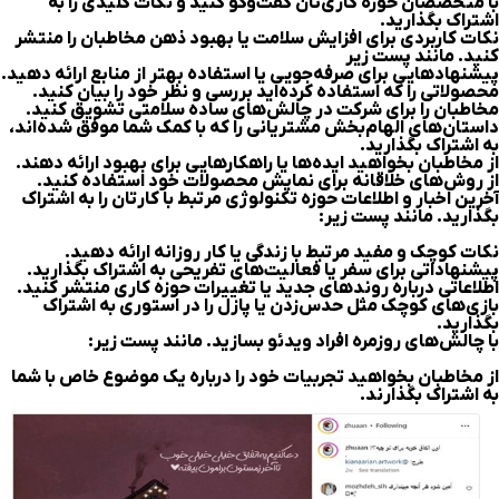
با متخصصان حوزه کاری‌تان گفت‌وگو کنید و نکات کلیدی را به
اشتراک بگذارید.
نکات کاربردی برای افزایش سلامت یا بهبود ذهن مخاطبان را منتشر
کنید. مانند پست زیر
پیشنهادهایی برای صرفه‌جویی یا استفاده بهتر از منابع ارائه دهید.
محصولاتی را که استفاده کرده‌اید بررسی و نظر خود را بیان کنید.
مخاطبان را برای شرکت در چالش‌های ساده سلامتی تشویق کنید.
داستان‌های الهام‌بخش مشتریانی را که با کمک شما موفق شده‌اند،
به اشتراک بگذارید.
از مخاطبان بخواهید ایده‌ها یا راهکارهایی برای بهبود ارائه دهند.
از روش‌های خلاقانه برای نمایش محصولات خود استفاده کنید.
آخرین اخبار و اطلاعات حوزه تکنولوژی مرتبط با کارتان را به اشتراک
بگذارید. مانند پست زیر:
نکات کوچک و مفید مرتبط با زندگی یا کار روزانه ارائه دهید.
پیشنهاداتی برای سفر یا فعالیت‌های تفریحی به اشتراک بگذارید.
اطلاعاتی درباره روندهای جدید یا تغییرات حوزه کاری‌ منتشر کنید.
بازی‌های کوچک مثل حدس‌زدن یا پازل را در استوری به اشتراک
بگذارید.
با چالش‌های روزمره افراد ویدئو بسازید. مانند پست زیر:
از مخاطبان بخواهید تجربیات خود را درباره یک موضوع خاص با شما
به اشتراک بگذارند.