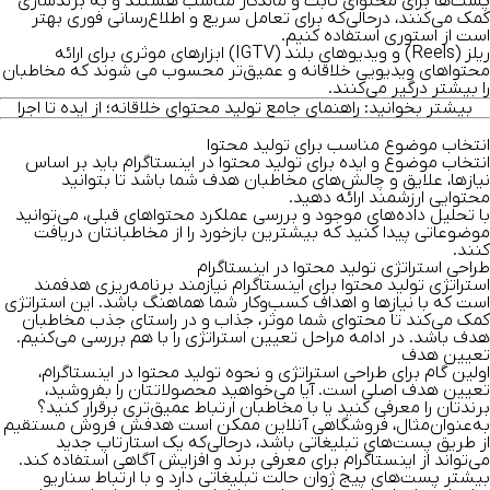
پست‌ها برای محتوای ثابت و ماندگار مناسب هستند و به برندسازی
کمک می‌کنند، درحالی‌که برای تعامل سریع و اطلاع‌رسانی فوری بهتر
است از استوری استفاده کنیم.
ریلز (Reels) و ویدیوهای بلند (IGTV) ابزارهای موثری برای ارائه
محتواهای ویدیویی خلاقانه و عمیق‌تر محسوب می شوند که مخاطبان
را بیشتر درگیر می‌کنند.
بیشتر بخوانید:
راهنمای جامع تولید محتوای خلاقانه؛ از ایده تا اجرا
انتخاب موضوع مناسب برای تولید محتوا
انتخاب موضوع و ایده برای تولید محتوا در اینستاگرام باید بر اساس
نیازها، علایق و چالش‌های مخاطبان هدف شما باشد تا بتوانید
محتوایی ارزشمند ارائه دهید.
با تحلیل داده‌های موجود و بررسی عملکرد محتواهای قبلی، می‌توانید
موضوعاتی پیدا کنید که بیشترین بازخورد را از مخاطبانتان دریافت
کنند.
طراحی استراتژی تولید محتوا در اینستاگرام
استراتژی تولید محتوا برای اینستاگرام نیازمند برنامه‌ریزی هدفمند
است که با نیازها و اهداف کسب‌وکار شما هماهنگ باشد. این استراتژی
کمک می‌کند تا محتوای شما موثر، جذاب و در راستای جذب مخاطبان
هدف باشد. در ادامه مراحل تعیین استراتژی را با هم بررسی می‌کنیم.
تعیین هدف
اولین گام برای طراحی استراتژی و نحوه تولید محتوا در اینستاگرام،
تعیین هدف اصلی است. آیا می‌خواهید محصولاتتان را بفروشید،
برندتان را معرفی کنید یا با مخاطبان ارتباط عمیق‌تری برقرار کنید؟
به‌عنوان‌مثال، فروشگاهی آنلاین ممکن است هدفش فروش مستقیم
از طریق پست‌های تبلیغاتی باشد، درحالی‌که یک استارتاپ جدید
می‌تواند از اینستاگرام برای معرفی برند و افزایش آگاهی استفاده کند.
بیشتر پست‌های پیج ژوان حالت تبلیغاتی دارد و با ارتباط سناریو