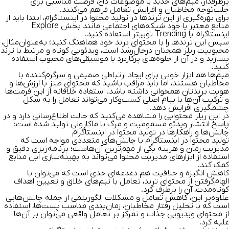
پرطرفدار، میم‌های جدید یا موضوعات داغ، فرصت مناسبی برای
جلب‌توجه مخاطبان و افزایش تعامل فراهم می‌کنند.
برای بهره‌گیری از این ترندها در تولید محتوا در اینستاگرام، ابتدا باید از
منابع معتبر یا خود شبکه‌های اجتماعی مانند بخش Explore
اینستاگرام یا Trending توییتر استفاده کنید.
سپس این ترندها را با محتوای برند خود هماهنگ کنید؛ به‌عنوان‌مثال،
محبوبیت ریلز همچنان درحال‌رشد است، ویدئویی کوتاه و مرتبط با ترند
بسازید و در آن از جلوه‌های پرکاربرد یا موسیقی‌های محبوب استفاده
کنید.
میم‌ها هم ابزار خوبی برای ایجاد ارتباطی صمیمی و سرگرم‌کننده با
مخاطبان هستند، اما باید مراقب باشید که محتوای طنز با ارزش‌ها و
هویت برندتان همخوانی داشته باشد. استفاده خلاقانه از این فرمت‌ها
و ترکیب آن‌ها با پیام اصلی کسب‌وکار می‌تواند تعامل را به شکل
چشمگیری افزایش دهد.
در این ریلز محتوایی را مشاهده می‌کنید که حالت اطلاع‌رسانی دارد و در
پاسخ انتشار ویدئو مسمومیت و مرگ با ماکارونی تولید شده است:
چالش‌ها و راهکارها در تولید محتوا در اینستاگرام
تولید محتوا در اینستاگرام با چالش‌های متعددی مواجه است که
مدیریت زمان و هزینه یکی از مهم‌ترین آن‌هاست؛ برنامه‌ریزی دقیق و
استفاده از ابزارهای مدیریت محتوا می‌تواند به بهینه‌سازی این منابع
کمک کند.
کاهش انگیزه و خلاقیت هم دغدغه‌ای جدی است که می‌توان با
الهام‌گرفتن از محتوای ترند، تعامل با تیم‌های خلاق و تعیین اهداف
کوتاه‌مدت، آن را برطرف کرد.
علاوه‌بر این، کاهش تعامل و مشکلات الگوریتمی از جمله چالش‌هایی
است که با تحلیل رفتار مخاطبان، زمان‌بندی مناسب پست‌ها، استفاده
از محتوای ویدیویی جذاب و تمرکز بر تعامل واقعی می‌توان بر آن‌ها
غلبه کرد.