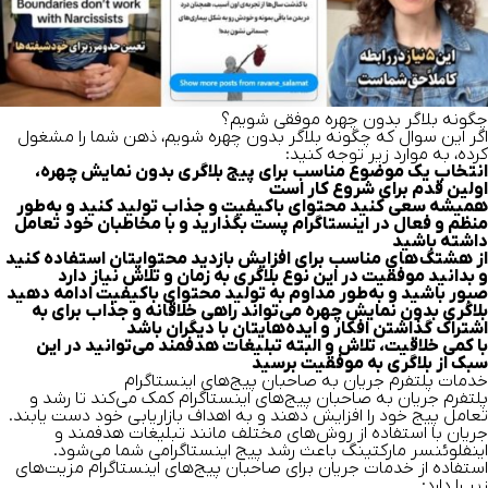
چگونه بلاگر بدون چهره موفقی شویم؟
اگر این سوال که چگونه بلاگر بدون چهره شویم، ذهن شما را مشغول
کرده، به موارد زیر توجه کنید:
انتخاب یک موضوع مناسب برای پیج بلاگری بدون نمایش چهره،
اولین قدم برای شروع کار است
همیشه سعی کنید محتوای باکیفیت و جذاب تولید کنید و به‌طور
منظم و فعال در اینستاگرام پست بگذارید و با مخاطبان خود تعامل
داشته باشید
از هشتگ‌های مناسب برای افزایش بازدید محتوایتان استفاده کنید
و بدانید موفقیت در این نوع بلاگری به زمان و تلاش نیاز دارد
صبور باشید و به‌طور مداوم به تولید محتوای باکیفیت ادامه دهید
بلاگری بدون نمایش چهره می‌تواند راهی خلاقانه و جذاب برای به
اشتراک گذاشتن افکار و ایده‌هایتان با دیگران باشد
با کمی خلاقیت، تلاش و البته تبلیغات هدفمند می‌توانید در این
سبک از بلاگری به موفقیت برسید
خدمات پلتفرم جریان به صاحبان پیج‌های اینستاگرام
پلتفرم جریان به صاحبان پیج‌های اینستاگرام کمک می‌کند تا رشد و
تعامل پیج خود را افزایش دهند و به اهداف بازاریابی خود دست یابند.
جریان با استفاده از روش‌های مختلف مانند تبلیغات هدفمند و
اینفلوئنسر مارکتینگ باعث رشد پیج اینستاگرامی شما می‌شود.
استفاده از خدمات جریان برای صاحبان پیج‌های اینستاگرام مزیت‌های
زیر را دارد: