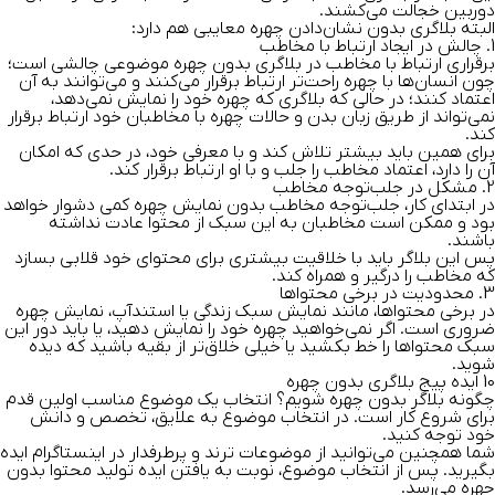
دوربین خجالت می‌کشند.
البته بلاگری بدون نشان‌دادن چهره معایبی هم دارد:
1. چالش در ایجاد ارتباط با مخاطب
برقراری ارتباط با مخاطب در بلاگری بدون چهره موضوعی چالشی است؛
چون انسان‌ها با چهره راحت‌تر ارتباط برقرار می‌کنند و می‌توانند به آن
اعتماد کنند؛ در حالی که بلاگری که چهره خود را نمایش نمی‌دهد،
نمی‌تواند از طریق زبان بدن و حالات چهره با مخاطبان خود ارتباط برقرار
کند.
برای همین باید بیشتر تلاش کند و با معرفی خود، در حدی که امکان
آن را دارد، اعتماد مخاطب را جلب و با او ارتباط برقرار کند.
2. مشکل در جلب‌توجه مخاطب
در ابتدای کار، جلب‌توجه مخاطب بدون نمایش چهره کمی دشوار خواهد
بود و ممکن است مخاطبان به این سبک از محتوا عادت نداشته
باشند.
پس این بلاگر باید با خلاقیت بیشتری برای محتوای خود قلابی بسازد
که مخاطب را درگیر و همراه کند.
3. محدودیت در برخی محتواها
در برخی محتواها، مانند نمایش سبک زندگی یا استندآپ، نمایش چهره
ضروری است. اگر نمی‌خواهید چهره خود را نمایش دهید، یا باید دور این
سبک محتواها را خط بکشید یا خیلی خلاق‌تر از بقیه باشید که دیده
شوید.
10 ایده پیج بلاگری بدون چهره
چگونه بلاگر بدون چهره شویم؟ انتخاب یک موضوع مناسب اولین قدم
برای شروع کار است. در انتخاب موضوع به علایق، تخصص و دانش
خود توجه کنید.
شما همچنین می‌توانید از موضوعات ترند و پرطرفدار در اینستاگرام ایده
بگیرید. پس از انتخاب موضوع، نوبت به یافتن ایده تولید محتوا بدون
چهره می‌رسد.