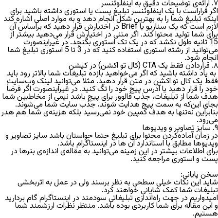
۷. ارائه‌ی توضیحات دقیق به اینفلوئنسر
اگر قراراست با یک اینفلوئنسر تبلیغ پست یا استوری داشته باشید برای
اینکه تبلیغ شما را به بهترین شکل انجام دهد و به موارد اصلی اشاره کند
لازم است که یک سناریو یا Brief در اختیارش قرار دهید که براساس آن
برای شما تولید محتوا کند. اگر متنی در اختیارش قرار می‌دهید بیشتر از
15 ثانیه طول نکشد که در یک تک استوری بگنجد. در غیراینصورت
می‌توانید از رشته استوری استفاده کنید که در 3 تا 5 استوری تبلیغ شما
انجام شود.
۸. قراردادن فقط یک
CTA
(کال تو اکشن) در کپشن
به یاد داشته باشید که اگر می‌خواهید بازده‌ تبلیغات شما بالاتر رود باید
فقط یک کال تو اکشن در متن قرار دهید. مثلا می‌توانید لینک وب‌سایت
خود را قرار دهید یا آدرس پیج خود را تگ کنید. در غیراینصورت اگر فرضاً
هدف شما از تبلیغات، جذب فالوور برای پیج باشد نیمی از مخاطبین شما
بجای این‌که به سمت پیج هدایت شوند، جذب سایت شما می‌شوند.
بنابراین نه‌تنها به هدف کمپین خود نمی‌رسید بلکه هزینه‌ی شما هم هدر
می‌رود.
۹. سایز تصاویر و ویدیوها
در زمان آماده‌کردن محتوا برای تبلیغ حتما حواستان باشد سایز تصاویر و
ویدیوها مطابق با استاندارد آن ها در اینستاگرام باشد.
برای اطلاعات بیشتر در این زمینه می‌توانید به مقاله‌ی
اندازه‌ی بنرها در
پست و استوری
مراجعه کنید.
سخن پایانی:
شاید این نکات خیلی سطحی به نظر برسند ولی در عمل به اثربخشی
تبلیغات شما کمک شایانی خواهند کرد.
امیدواریم در جهت راه‌اندازی تبلیغاتی سودمند در اینستاگرام گام بردارید
و این مقاله برای شما کاربردی بوده باشد. منتظر نظرات ارزشمند شما
هستیم.