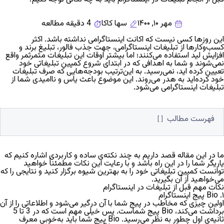
مهر ۱۰, ۱۴۰۰
سها کاکا
4 دقیقه مطالعه
این روزها کسی نیست که اکانت اینستاگرامی نداشته باشد. اکثر
کسب‌و‌کارها از تبلیغات اینستاگرامی، جهت جذب فالور، تبلیغ برند و
افزایش لید استفاده می‌کنند؛ اما بیشتر اوقات این تبلیغات مثمرثمر واقع
نمی‌شوند و شما به اهدافی که در ابتدای شروع کمپین تبلیغاتی خود
تعیین کرده اید، نمی‌رسید. به این‌ترتیب بودجه‌هایی که صرف تبلیغات
خود کرده‌اید به هدر می‌روند. این موضوع باعث یاس و ناامیدی شما از
تبلیغات اینستاگرامی می‌شود.
فهرست مطالب
ما در این مقاله قصد داریم به چند نکته‌ی ساده و کاربردی اشاره کنیم که
یاریگر شما را در این راه باشد و با رعایت این نکات مطمئناً خواهید
توانست کمپین تبلیغاتی خود را به بهترین شیوه برگزار کنید و نتایجی را که
می‌خواهید از آن بگیرید.
نکات مهم قبل از تبلیغات در اینستاگرام
۱. Bio
پیج اینستاگرام
اولین چیزی که مخاطب در پیج شما با آن درگیر می‌شود و اطلاعاتی را از آن
برداشت می‌کند، Bio پیج شماست. پس خیلی مهم است که در 3 تا 5
ثانیه‌ی اول چطور به نظر می‌رسید. Bio پیج شما باید به‌خوبی معرف