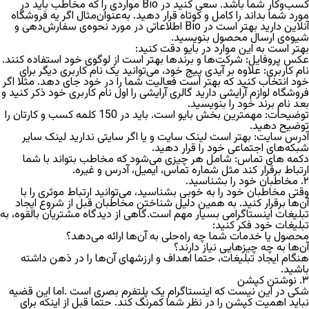
کسب‌و‌کار شما باشد. سعی کنید در Bio مواردی را که مخاطب باید در
مورد شما بداند را کامل و کوتاه قرار دهید. به‌عنوان‌مثال اگر یه فروشگاه
آنلاین دارید بهتر است در Bio اطلاعاتی در مورد نحوه‌ی سفارش‌دهی و
شیوه‌ی ارسال محصول بنویسید.
بهتر است به این موارد در بایو دقت کنید:
عکس پروفایل:
شرکت‌ها و برندها بهتر است از لوگوی خود استفاده کنند.
نام کاربری:
علاوه بر آیدی پیج خود، می‌توانید یک نام کاربری دیگر برای
خود انتخاب کنید که بهتر است فعالیت شما را در خود جای دهد. مثلا اگر
فروشگاه لوازم آرایشی دارید گالری آرایشی را اول نام کاربری خود ذکر کنید و
بعد نام برند خود را بنویسید.
توضیحات:
مهمترین بخش بایو است. باید در 150 کلمه کسب و کارتان را
توضیح دهید.
آدرس سایت:
بهتر است لینک سایت و یا اگر سایتی ندارید لینک سایر
شبکه‌های اجتماعی خود را قرار دهید.
دکمه های تماس:
شامل هر چیزی می‌شود که مخاطب بتواند با شما
ارتباط برقرار کند مثل شماره تماس، ایمیل، آدرس و غیره.
۲. مخاطبان خود را بشناسید.
وقتی مخاطبان خود را به خوبی بشناسید، می‌توانید ارتباط موثری را با
آن‌ها برقرار کنید. به همین دلیل شناختن مخاطبان قبل از شروع ایجاد
تبلیغات اینستاگرامی بسیار مهم است.گاهی از دیدگاه مشتریان بالقوه، به
تبلیغات خود فکر کنید:
محصول یا خدمات شما چه راه‌حلی به آن‌ها ارائه می‌دهد؟
آن‌ها به چه چیزهایی نیاز دارند؟
هنگام ایجاد تبلیغات، حتما اهداف و ارزشهای آن‌ها را در ذهن داشته
باشید.
۳. نوشتن کپشن
شکی در این نیست که اینستاگرام یک پلتفرم بصری است .اما این قضیه
نباید اهمیت کپشن را در نظر شما کمرنگ کند. حتما قبل از اینکه برای