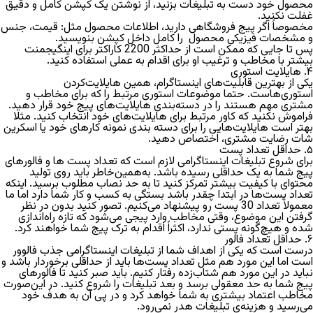
محصول خود دست به تبلیغات بزنید، از نوشتن یک کپشن کامل و دقیق
غفلت نکنید.
مخصوصاً اگر پیج فروشگاهی دارید، اطلاعات محصول مثل: قیمت، جنس
و مشخصات فیزیکی محصول را کامل داخل کپشن بنویسید.
پس تا جایی که ممکن است از حداکثر 2200 کاراکتر برای اینگیجمنت
بیشتر با مخاطب و ترغیب او برای اقدام به عملی استفاده کنید.
۴. هایلایت استوری
یکی از بهترین قابلیت‌های اینستاگرام، همین هایلایت‌کردن
استوری‌هاست. حتما موضوعات استوری مرتبط را که برای مخاطب و
مشتری مهم هستند را در دسته‌بندی هایلایت‌های پیج خود قرار دهید.
فراموش نکنید که کاور مرتبط برای هایلایت‌های خود انتخاب کنید. مثلا
بهتر است هایلایت‌هایی را برای دسته بندی نمونه کارهای خود یا اسکرین
شات رضایت مشتری، اختصاص دهید.
۵. حداقل تعداد پست
برای شروع تبلیغات اینستاگرامی لازم است که تعداد پست ها و فالورهای
پیج شما به یک حداقلی رسیده باشد. به‌همین‌خاطر باید روی تولید
محتوای با کیفیت بیشتر تمرکز کنید تا به حد نصاب مطلوب برسید. اینکه
تعداد پست‌ها در ابتدا چقدر باشد بستگی به کسب و کار شما دارد اما ما
معمولا تعداد 30 پست رو پیشنهاد می‌کنیم. تصور کنید بدون در نظر
گرفتن این موضوع، وقتی مخاطب وارد پیجی می‌شود که تازه راه‌اندازی
شده و هیچ‌گونه پستی ندارد، اکثراً اقدام به ترک پیج شما خواهند کرد.
۶. حداقل تعداد فالور
درست است که یکی از اهداف شما از تبلیغات اینستاگرامی جذب فالوور
است اما این مورد هم مثل تعداد پست‌ها باید از حداقلی برخوردار باشد و
نباید در این مورد هم شتاب‌زده رفتار کنیم. باید صبر کنید تا فالورهای
پیج شما به حد معقولی برسد و بعد تبلیغات را شروع کنید. در این‌صورت
مخاطب اعتماد بیشتری به شما خواهد کرد و در پی آن به هدف خود
می‌رسید و هزینه‌ی تبلیغات هدر نمی‌رود.