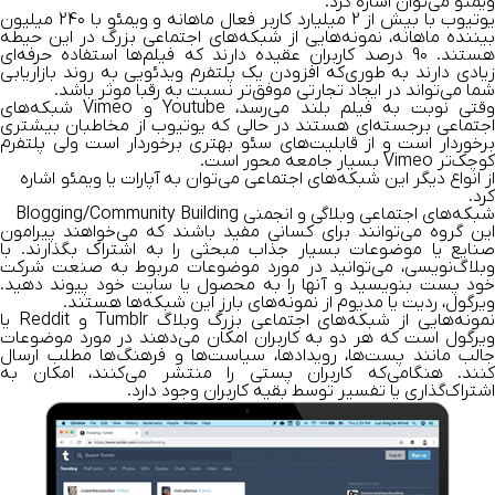
ویمئو می‌توان اشاره کرد.
یوتیوب با بیش از 2 میلیارد کاربر فعال ماهانه و ویمئو با 240 میلیون
بیننده ماهانه، نمونه‌هایی از شبکه‌های اجتماعی بزرگ در این حیطه
هستند. 90 درصد کاربران عقیده دارند که فیلم‌ها استفاده حرفه‌ای
زیادی دارند به طوری‌که افزودن یک پلتفرم ویدئویی به روند بازاریابی
شما می‌تواند در ایجاد تجارتی موفق‌تر نسبت به رقبا موثر باشد.
وقتی نوبت به فیلم بلند ‌می‌رسد، Youtube و Vimeo شبکه‌های
اجتماعی برجسته‌ای هستند در حالی که یوتیوب از مخاطبان بیشتری
برخوردار است و از قابلیت‌های سئو بهتری برخوردار است ولی پلتفرم
کوچک‌تر Vimeo بسیار جامعه محور است.
از انواع دیگر این شبکه‌های اجتماعی می‌توان به آپارات یا ویمئو اشاره
کرد.
شبکه‌های اجتماعی وبلاگی و انجمنی Blogging/Community Building
این گروه ‌می‌توانند برای کسانی مفید باشند که ‌می‌خواهند پیرامون
صنایع یا موضوعات بسیار جذاب مبحثی را به اشتراک بگذارند. با
وبلاگ‌نویسی، ‌می‌توانید در مورد موضوعات مربوط به صنعت شرکت
خود پست بنویسید و آنها را به محصول یا سایت خود پیوند دهید.
ویرگول، ردیت یا مدیوم از نمونه‌های بارز این شبکه‌ها هستند.
نمونه‌هایی از شبکه‌های اجتماعی بزرگ وبلاگ Tumblr و Reddit یا
ویرگول است که هر دو به کاربران امکان می‌دهند در مورد موضوعات
جالب مانند پست‌ها، رویدادها، سیاست‌ها و فرهنگ‌ها مطلب ارسال
کنند. هنگا‌می‌که کاربران پستی را منتشر ‌می‌کنند، امکان به
اشتراک‌گذاری یا تفسیر توسط بقیه کاربران وجود دارد.