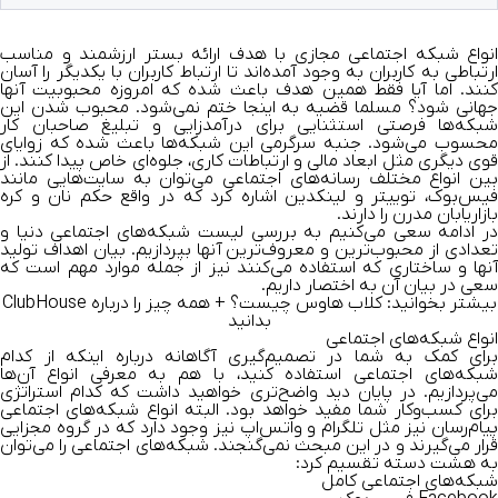
انواع شبکه اجتماعی مجازی با هدف ارائه بستر ارزشمند و مناسب
ارتباطی به کاربران به وجود آمده‌اند تا ارتباط کاربران با یکدیگر را آسان
کنند. اما آیا فقط همین هدف باعث شده که امروزه محبوبیت آنها
جهانی شود؟ مسلما قضیه به اینجا ختم نمی‌شود. محبوب شدن این
شبکه‌ها فرصتی استثنایی برای درآمدزایی و تبلیغ صاحبان کار
محسوب می‌شود. جنبه سرگر‌می ‌این شبکه‌ها باعث شده که زوایای
قوی دیگری مثل ابعاد مالی و ارتباطات کاری، جلوه‌ای خاص پیدا کنند. از
بین انواع مختلف رسانه‌های اجتماعی می‌توان به سایت‌هایی مانند
فیس‌بوک، توییتر و لینکدین اشاره کرد که در واقع حکم نان و کره
بازاریابان مدرن را دارند.
در ادامه سعی می‌کنیم به بررسی لیست شبکه‌های اجتماعی دنیا و
تعدادی از محبوب‌ترین و معروف‌ترین آنها بپردازیم. بیان اهداف تولید
آنها و ساختاری که استفاده می‌کنند نیز از جمله موارد مهم است که
سعی در بیان آن به اختصار داریم.
بیشتر بخوانید:
کلاب هاوس چیست؟ + همه چیز را درباره ClubHouse
بدانید
انواع شبکه‌های اجتماعی
برای کمک به شما در تصمیم‌گیری آگاهانه درباره اینکه از کدام
شبکه‌های اجتماعی استفاده کنید، با هم به معرفی انواع آن‌ها
می‌پردازیم. در پایان دید واضح‌تری خواهید داشت که کدام استراتژی
برای کسب‌وکار شما مفید خواهد بود. البته انواع شبکه‌های اجتماعی
پیام‌رسان نیز مثل تلگرام و واتس‌اپ نیز وجود دارد که در گروه مجزایی
قرار می‌گیرند و در این مبحث نمی‌گنجند. شبکه‌های اجتماعی را می‌توان
به هشت دسته تقسیم کرد:
شبکه‌های اجتماعی کامل