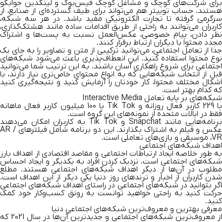
برای شرکت‌های کوچک و مشاغل کوچک فیس‌بوک و لینکدین جوابگو
هستند. حساب توییتر هم می‌تواند برای طیف گسترده‌ای از صنایع، از
سرگر‌می ‌گرفته تا تجارت الکترونیکی مفید باشد. در هر سه شبکه،
کاربران می‌توانند به راحتی از طریق اقدامات ساده مانند هشتک‌گذاری،
نظر دادن، پیام خصوصی، عکس‌العمل نسبت به پست‌ها و اشتراک
مجدد محتوا با دیگران ارتباط برقرار کنند.
جدا از تعامل اجتماعی، می‌توانید ترکیبی از متن و تصاویر را به جای یک
نوع محتوا استفاده کنید. این انعطاف‌پذیری باعث می‌شود شبکه‌های
اجتماعی برای شروع راهکاری آسان باشند. به این ترتیب شما می‌توانید
قبل از انتخاب شبکه‌هایی که به انواع محتوای خاص‌تری نیاز دارند، با
اشکال مختلف محتوا، کار خودتان را آزمایش کنید و نتیجه‌گیری کنید
که کدام بهتر است.
شبکه‌‌های بر پایه تعامل Interactive Media
با 229 کاربر فعال روزانه و Tik Tok با 100 میلیون کاربر فعال ماهانه
فقط در ایالات متحده از نمونه‌های این گروه است.
برنامه‌هایی مانند Snapchat و Tik Tok به کاربران امکان ‌می‌دهند
عکس و فیلم به اشتراک بگذارند. این دو برنامه شامل فیلترهای AR /
VR، موسیقی و بازی‌های تعاملی است.
اهداف شبکه‌های اجتماعی
به طور خلاصه ایجاد ارتباطات اجتماعی و مقاصد اقتصادی از اهداف بارز
شبکه‌های اجتماعی است. نزدیک کردن افراد به یکدیگر و ایجاد احساس
مطلوب در آن‌ها از دیگر اهداف شبکه‌های اجتماعی هستند. مطلع
شدن کاربران از اخبار و ترندهای روز دنیا یکی دیگر از این اهداف است.
اگر بتوانید در شبکه‌های اجتماعی در راستای اهداف شبکه‌های اجتماعی
حرکت کنید به راحتی خواهید توانست به رونق کسب‌وکار خود کمک
کنید.
معرفی بهترین و معروف‌ترین شبکه‌های اجتماعی دنیا
از معروف‌ترین شبکه‌های اجتماعی و جدیدترین آن‌ها در سال 2021 که