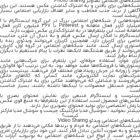
شبکه‌های اجتماعی تصاویر Photo Sharing
شبکه‌هایی برای یافتن و به اشتراک گذاشتن عکس‌ هستند. این برای
آگاهی از برند، جذب مخاطب و سایر اهداف بازاریابی اجتماعی بسیار
ارزشمند است.
نمونه‌هایی از شبکه‌های اجتماعی بزرگ در این گروه اینستاگرام با 1
میلیارد کاربر فعال ماهانه و Pinterest با 367 میلیون کاربر فعال
ماهانه است. این پلتفرم‌ها در به اشتراک‌گذاری عکس شهرت دارند.
اینستاگرام با امکان ارسال عکس، فیلم و به دنبال آن متن، جذابیت
خاصی برای کاربران دارد. همچنین کاربران می‌توانند ویدئوی زنده یا
استوری ارسال کنند. مانند شبکه‌های اجتماعی در گروه اول، کاربران
‌می‌توانند از طریق هشتگ‌ها، لایک‌ها، نظرات یا پیام مستقیم با دیگران
ارتباط برقرار کنند.
برای موارد استفاده حرفه‌ای، این پلتفرم، برای شرکت‌هایی مانند
رستوران‌ها یا فروشگاه‌ها مفید خواهد بود. به این ترتیب آنها فالوئران
خود را روزانه در جریان رویدادهای مختلف قرار می‌دهند. پینترست برای
شرکت‌های تجارت الکترونیکی، مانند کسانی که کالاهای خانگی
می‌فروشند و مشاغلی که می‌خواهند مکانی برای به اشتراک گذاشتن
تصاویر مستقل محصولات با لینک‌ها داشته باشند، بسیار مناسب
است.
پینترست و اینستاگرام منبعی برای نمایش محتوای بصری یا
عکس‌های محصول است. استفاده از این پلتفرم‌ها به منبع قوی عکس
یا زمان اختصاصی برای تولید محتوای تصویری نیاز دارند.
بیشتر بخوانید :
سوشیال مدیا مارکتینگ چیست و سوشال مدیا مارکتر
کیست؟
شبکه‌های اجتماعی ویدئو Video Sharing
این شبکه‌های اجتماعی به مردم و برندها مکانی ‌می‌دهند تا از طریق
ویدئو و به صورت آنلاین تبادل فکر کنند. این خود برای بازاریابان امری
تبلیغی است. از انواع این شبکه‌های اجتماعی به یوتیوب، آپارات یا