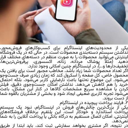
یکی
از محدودیت‌های اینستاگرام
برای کسب‌وکارهای فروش‌محور،
نداشتن سیستم دسته‌بندی محصولات است. در حالی که در یک فروشگاه
اینترنتی می‌توانید محصولات را به صورت منظم در دسته‌های مختلف قرار
دهید (مثلاً پوشاک مردانه، زنانه، اکسسوری، پرفروش‌ترین‌ها،
تخفیف‌دارها و…)، در اینستاگرام چنین امکانی وجود ندارد.
اگر تعداد محصولات شما زیاد باشد، مخاطب مجبور است برای یافتن یک
محصول خاص، کل صفحه را اسکرول کند که زمان زیادی صرف جست‌وجو
می‌شود. این موضوع نه‌تنها باعث نارضایتی کاربر می‌شود، بلکه احتمال
خرید را هم کاهش می‌دهد. نداشتن امکان جست‌وجوی دقیق، فیلتر
کردن یا مشاهده سریع مشخصات کالاها در کنار این مشکل، باعث
می‌شود تجربه کاربری ضعیفی ایجاد شود و بخشی از مشتریان بالقوه شما
از دست بروند.
۲. فرایند پرداخت پیچیده در اینستاگرام
یکی از بزرگ‌ترین چالش‌های فروش در اینستاگرام،
نبود یک سیستم
پرداخت استاندارد و خودکار
است. این پلتفرم برخلاف فروشگاه‌های
اینترنتی، امکان اتصال مستقیم به درگاه بانکی یا پرداخت آنلاین را به شما
نمی‌دهد.
در نتیجه، اگر مشتری بخواهد سفارشی ثبت کند، باید ابتدا از طریق