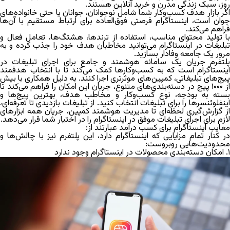
روز، سبک زندگی مدرن و خرید آنلاین هستند.
اگر بازار هدف کسب‌وکار شما شامل نوجوانان، جوانان یا حتی خانواده‌های
جوان است، اینستاگرام فرصتی فوق‌العاده برای ارتباط مستقیم با آن‌ها
فراهم می‌کند.
با تولید محتوای مناسب، استفاده از ترندها، هشتگ‌ها، تعامل فعال و
تبلیغات در اینستاگرام می‌توانید مخاطبان هدف خود را جذب کرده و به
مرور یک جامعه وفادار بسازید.
لتفرم جریان
یک سامانه هوشمند و جامع برای اجرای
تبلیغات در
اینستاگرام
است که به کسب‌وکارها کمک می‌کند تا با انتخاب هدفمند
پیج‌های تبلیغاتی، کمپین‌های موثرتری اجرا کنند. به دلیل همکاری با بیش
از ۱۰۰۰ پیج در دسته‌بندی‌های متنوع، جریان این امکان را فراهم می‌کند تا
بسته به بودجه، نوع کسب‌وکار و مخاطب هدف، بهترین پیج‌ها و
اینفلوئنسرها را برای تبلیغات انتخاب کنید. از تبلیغات بازدیدی تا تعرفه‌ای،
از گزارش‌گیری لحظه‌ای تا مدیریت هوشمند کمپین، جریان همه ابزارهای
لازم برای اجرای تبلیغات موفق در اینستاگرام را در اختیار شما قرار می‌دهد.
معایب اینستاگرام برای کسب درآمد
عبارتند از:
در کنار تمام مزایایی که اینستاگرام دارد، این پلتفرم نیز با چالش‌ها و
محدودیت‌هایی روبروست:
۱. امکان دسته‌بندی محصولات در اینستاگرام وجود ندارد