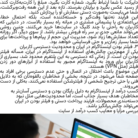
دایرکت با شما ارتباط بگیرد، شماره کارت بگیرد، مبلغ را کارت‌به‌کارت کند،
از رسید عکس بگیرد و برایتان بفرستد. تازه بعد از این همه رفت‌و‌برگشت،
شما می‌بایست به‌صورت دستی سفارش او را پردازش کنید.
این فرایند نه‌تنها وقت‌گیر و خسته‌کننده است، بلکه احتمال خطا،
بی‌اعتمادی یا پشیمانی مشتری در میانه راه بسیار بالاست. در دنیایی که
کاربران به راحتی با چند کلیک در سایت‌ها خرید می‌کنند، چنین روشی
می‌تواند مانعی جدی بر سر راه فروش بیشتر باشد. از سوی دیگر، اگر روزانه
تعداد سفارش‌ها زیاد شود، مدیریت این حجم از پیام‌ها و پرداخت‌ها برای
شما بسیار زمان‌بر و حتی فرسایشی خواهد بود.
۳. فیلتر بودن اینستاگرام در ایران و محدودیت دسترسی کاربران
یکی از مهم‌ترین
چالش‌های استفاده از اینستاگرام در ایران
، مسأله فیلتر
بودن آن است. از زمانی که دسترسی به این پلتفرم محدود شد، بسیاری از
کاربران برای ورود به اینستاگرام مجبور به استفاده از ابزارهای دور زدن
فیلتر (مثل VPN) هستند.
این موضوع باعث اختلال در اتصال و حتی عدم دسترسی برخی افراد به
صفحه شما می‌شود. در نتیجه، بخشی از مخاطبان بالقوه‌تان که به دلایل
فنی یا حتی ترجیح شخصی از فیلترشکن استفاده نمی‌کنند، به‌کلی از دست
می‌روند.
کسب درآمد از اینستاگرام به دلیل رایگان بودن و دسترسی آسان‌تر به
مخاطبان هدف بسیار جذاب است، اما محدودیت‌هایی مثل نبود
دسته‌بندی محصولات، فرایند پرداخت دستی و فیلتر بودن در ایران
می‌تواند چالش‌برانگیز باشد.
بررسی مزایا و معایب کسب درآمد از سایت