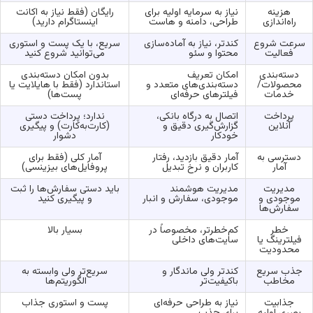
هزینه
نیاز به سرمایه اولیه برای
رایگان (فقط نیاز به اکانت
راه‌اندازی
طراحی، دامنه و هاست
اینستاگرام دارید)
سرعت شروع
کندتر، نیاز به آماده‌سازی
سریع، با یک پست و استوری
فعالیت
محتوا و سئو
می‌توانید شروع کنید
دسته‌بندی
امکان تعریف
بدون امکان دسته‌بندی
محصولات/
دسته‌بندی‌های متعدد و
استاندارد (فقط با هایلایت یا
خدمات
فیلترهای حرفه‌ای
پست‌ها)
پرداخت
اتصال به درگاه بانکی،
ندارد؛ پرداخت دستی
آنلاین
گزارش‌گیری دقیق و
(کارت‌به‌کارت) و پیگیری
خودکار
دشوار
دسترسی به
آمار دقیق بازدید، رفتار
آمار کلی (فقط برای
آمار
کاربران و نرخ تبدیل
پروفایل‌های بیزینسی)
مدیریت
مدیریت هوشمند
باید دستی سفارش‌ها را ثبت
موجودی و
موجودی، سفارش و انبار
و پیگیری کنید
سفارش‌ها
خطر
کم‌خطرتر، مخصوصاً در
بسیار بالا
فیلترینگ یا
سایت‌های داخلی
محدودیت
جذب سریع
کندتر ولی ماندگار و
سریع‌تر ولی وابسته به
مخاطب
باکیفیت‌تر
الگوریتم‌ها
جذابیت
نیاز به طراحی حرفه‌ای
پست و استوری جذاب
بصری اولیه
برای جذب