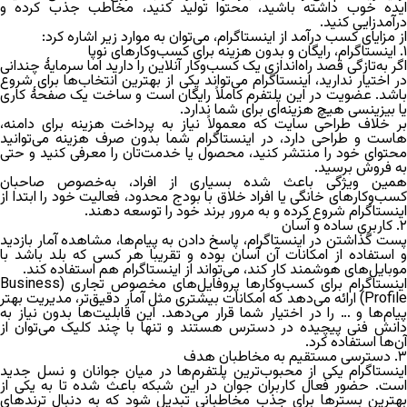
ایده خوب داشته باشید، محتوا تولید کنید، مخاطب جذب کرده و
درآمدزایی کنید.
از مزایای
کسب درآمد از اینستاگرام
، می‌توان به موارد زیر اشاره کرد:
۱. اینستاگرام، رایگان و بدون هزینه برای کسب‌وکارهای نوپا
اگر به‌تازگی قصد راه‌اندازی یک کسب‌وکار آنلاین را دارید اما سرمایۀ چندانی
در اختیار ندارید، اینستاگرام می‌تواند یکی از بهترین انتخاب‌ها برای شروع
باشد. عضویت در این پلتفرم کاملاً رایگان است و ساخت یک صفحۀ کاری
یا بیزینسی هیچ هزینه‌ای برای شما ندارد.
بر خلاف طراحی سایت که معمولاً نیاز به پرداخت هزینه برای دامنه،
هاست و طراحی دارد، در اینستاگرام شما بدون صرف هزینه‌ می‌توانید
محتوای خود را منتشر کنید، محصول یا خدمت‌تان را معرفی کنید و حتی
به فروش برسید.
همین ویژگی باعث شده بسیاری از افراد، به‌خصوص صاحبان
کسب‌وکارهای خانگی یا افراد خلاق با بودج محدود، فعالیت خود را ابتدا از
اینستاگرام شروع کرده و به مرور برند خود را توسعه دهند.
۲. کاربری ساده و آسان
پست گذاشتن در اینستاگرام، پاسخ دادن به پیام‌ها، مشاهده آمار بازدید
و استفاده از امکانات آن آسان بوده و تقریبا هر کسی که بلد باشد با
موبایل‌های هوشمند کار کند، می‌تواند از اینستاگرام هم استفاده کند.
اینستاگرام برای کسب‌وکارها پروفایل‌های مخصوص تجاری (Business
Profile) ارائه می‌دهد که امکانات بیشتری مثل آمار دقیق‌تر، مدیریت بهتر
پیام‌ها و … را در اختیار شما قرار می‌دهد. این قابلیت‌ها بدون نیاز به
دانش فنی پیچیده در دسترس هستند و تنها با چند کلیک می‌توان از
آن‌ها استفاده کرد.
۳. دسترسی مستقیم به مخاطبان هدف
اینستاگرام یکی از محبوب‌ترین پلتفرم‌ها در میان جوانان و نسل جدید
است. حضور فعال کاربران جوان در این شبکه باعث شده تا به یکی از
بهترین بسترها برای جذب مخاطبانی تبدیل شود که به دنبال ترندهای