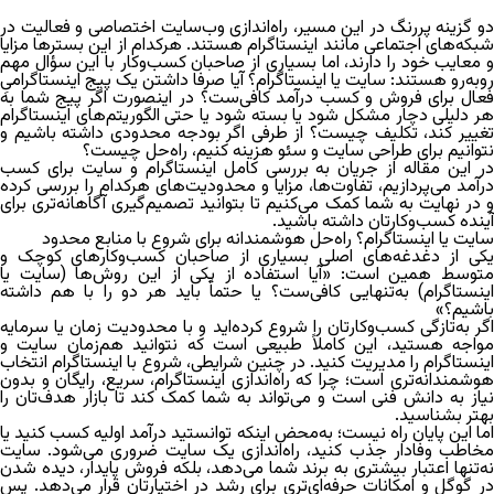
دو گزینه پررنگ در این مسیر، راه‌اندازی وب‌سایت اختصاصی و فعالیت در
شبکه‌های اجتماعی مانند اینستاگرام هستند. هرکدام از این بسترها مزایا
و معایب خود را دارند، اما بسیاری از صاحبان کسب‌وکار با این سؤال مهم
روبه‌رو هستند: سایت یا اینستاگرام؟ آیا صرفا داشتن یک پیج اینستاگرامیِ
فعال برای فروش و کسب درآمد کافی‌ست؟ در اینصورت اگر پیج شما به
هر دلیلی دچار مشکل شود یا بسته شود یا حتی الگوریتم‌های اینستاگرام
تغییر کند، تکلیف چیست؟ از طرفی اگر بودجه محدودی داشته باشیم و
نتوانیم برای طراحی سایت و سئو هزینه کنیم، راه‌حل چیست؟
ر این مقاله از
جریان
به بررسی کامل اینستاگرام و سایت برای کسب
درآمد می‌پردازیم، تفاوت‌ها، مزایا و محدودیت‌های هرکدام را بررسی کرده
و در نهایت به شما کمک می‌کنیم تا بتوانید تصمیم‌گیری آگاهانه‌تری برای
آینده کسب‌وکارتان داشته باشید.
سایت یا اینستاگرام؟ راه‌حل هوشمندانه برای شروع با منابع محدود
یکی از دغدغه‌های اصلی بسیاری از صاحبان کسب‌وکارهای کوچک و
توسط همین است: «
آیا استفاده از یکی از این روش‌ها (سایت یا
اینستاگرام) به‌تنهایی کافی‌ست؟ یا حتماً باید هر دو را با هم داشته
باشیم؟»
اگر به‌تازگی کسب‌وکارتان را شروع کرده‌اید و با محدودیت زمان یا سرمایه
مواجه هستید، این کاملاً طبیعی است که نتوانید هم‌زمان سایت و
اینستاگرام را مدیریت کنید. در چنین شرایطی، شروع با اینستاگرام انتخاب
هوشمندانه‌تری است؛ چرا که راه‌اندازی اینستاگرام، سریع، رایگان و بدون
نیاز به دانش فنی است و می‌تواند به شما کمک کند تا بازار هدف‌تان را
بهتر بشناسید.
اما این پایان راه نیست؛ به‌محض اینکه توانستید درآمد اولیه کسب کنید یا
مخاطب وفادار جذب کنید، راه‌اندازی یک سایت ضروری می‌شود. سایت
نه‌تنها اعتبار بیشتری به برند شما می‌دهد، بلکه فروش پایدار، دیده شدن
در گوگل و امکانات حرفه‌ای‌تری برای رشد در اختیارتان قرار می‌دهد. پس