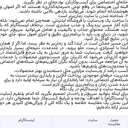
خانه‌ای اختصاصی برای کسب‌وکارتان، بودجه‌ای در نظر بگیرید.
البته این هزینه‌ها در واقع نوعی «سرمایه‌گذاری» هستند که اگر اصولی و
هوشمندانه انجام شوند، می‌توانند بازدهی بالایی داشته باشند.
۲. شناخته شدن با سایت زمان‌برتر است
با ساخت یک وب‌سایت یا فروشگاه اینترنتی، همه‌چیز تمام نمی‌شود؛ بلکه
تازه آغاز مسیر برندینگ و جذب مشتری است. برخلاف اینستاگرام که با
چند هشتگ، محتوای جذاب و باکیفیت و تعامل می‌توانید سریع‌تر دیده
شوید، در دنیای وب باید با برنامه‌ریزی دقیق و اجرای اصول سئو، جای خود
را در نتایج گوگل باز کنید.
این مسیر ممکن است در ابتدا کُند و زمان‌بر به نظر برسد، اما اگر از همان
ابتدا با استراتژی درست جلو بروید، در بلندمدت نتیجه‌ای بسیار پایدارتر
خواهید گرفت. وب‌سایت شما به مرور تبدیل به یک مرجع قابل‌اعتماد در
حوزه کاری‌تان می‌شود که کاربران برای جست‌وجوی محصولات یا خدمات
به آن مراجعه می‌کنند، بدون اینکه نگران الگوریتم‌های شبکه‌های اجتماعی
یا محدودیت‌های پلتفرم‌ها باشید.
کسب درآمد از وب‌سایت مزایایی مثل دسته‌بندی بهتر محصولات،
مدیریت حرفه‌ای موجودی، پرداخت آنلاین و پایداری بیشتر نسبت به
شبکه‌های اجتماعی دارد؛ اما راه‌اندازی آن نیاز به سرمایه اولیه دارد و برای
دیده شدن، زمان و برنامه‌ریزی بیشتری لازم است.
مقایسه سایت و اینستاگرام در یک نگاه
برای اینکه بتوانید سریع‌تر و راحت‌تر تصمیم بگیرید که کدام پلتفرم (سایت
یا اینستاگرام) با اهداف، بودجه و شرایط کسب‌وکار شما همخوانی دارد، در
این بخش یک مقایسه خلاصه و یک نگاه کلی از ویژگی‌های کلیدی هر دو
بستر ارائه داده‌ایم:
معیار
سایت
اینستاگرام
مقایسه