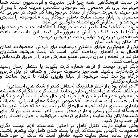
در سایت فروشگاهی، همه چیز قابل مدیریت و اتوماسیون است. شما
می‌توانید برای هر محصول یک موجودی مشخص تعریف کنید تا پس از
هر خرید، به‌صورت خودکار از تعداد موجودی‌ها کم شود. در صورتی که
محصول به پایان برسد، سایت به‌طور خودکار پیام «ناموجود« را نمایش
می‌دهد و از سفارش‌گیری اشتباه جلوگیری می‌شود.
می‌توانید تخفیف‌ها، تغییر قیمت، حراج‌ها یا اطلاعات جدید هر محصول
را تنها با چند کلیک ویرایش و به‌روزرسانی کنید. این قابلیت‌ها باعث
صرفه‌جویی در زمان و افزایش دقت در فروش می‌شود.
۳. امکان پرداخت آسان
یکی از مهم‌ترین مزایای داشتن وب‌سایت برای فروش محصولات، امکان
اتصال به درگاه‌های پرداخت آنلاین است که باعث می‌شود مشتریان
بتوانند در لحظه و بدون دردسر، مبلغ سفارش خود را از طریق کارت بانکی
پرداخت کنند.
دیگر نیازی نیست از آن‌ها شماره کارت بگیرید یا منتظر ارسال رسید
کارت‌به‌کارت باشید. همه‌چیز به‌صورت خودکار و شفاف در پنل کاربری
درگاه پرداخت ثبت می‌شود: از مبلغ واریزی گرفته تا تاریخ، ساعت و
شماره تراکنش.
۴. در امان بودن از خطر فیلترینگ (حداقل کمتر از شبکه‌های اجتماعی)
بر خلاف شبکه‌های اجتماعی خارجی مانند اینستاگرام یا تلگرام که همیشه
در معرض خطر فیلتر شدن قرار دارند (در حال حاضر اینستاگرام و تلگرام
فیلتر هستند)، وب‌سایت‌ها، به‌خصوص فروشگاه‌های اینترنتی، به‌مراتب
پایداری بیشتری دارند. تجربه سال‌های اخیر نشان داده که فیلتر شدن یک
فروشگاه اینترنتی رسمی و دارای مجوز، بسیار نادر است. بنابراین اگر برای
کسب‌وکارتان یک سایت راه‌اندازی کرده‌اید، می‌توانید با خیال راحت‌تر روی
آن حساب باز کنید.
وقتی سایت دارید، کنترل کامل در اختیار شماست. لازم نیست نگران
تصمیمات ناگهانی سیاست‌گذاران یا بسته شدن کامل یک پلتفرم باشید.
به بیان ساده، بستر سایت شبیه خانه‌ای است که مالک آن خود شما