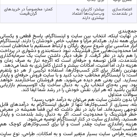
اعتمادسازی
بیشتر؛ کاربران به
کمتر؛ مخصوصاً در خریدهای
در بلندمدت
وب‌سایت‌ها اعتماد
گران‌قیمت
بیشتری دارند
جمع‌بندی
ر نهایت اینکه،
انتخاب بین سایت و اینستاگرام
، پاسخ قطعی و یکسانی
برای همه ندارد. هرکدام مزایا و معایب خاص خودشان را دارند. اینستاگرام
ابزار مناسبی برای شروع سریع، رایگان و ارتباط مستقیم با مخاطبان است،
اما محدودیت‌هایی مثل فیلترینگ، نبود دسته‌بندی و دشواری در پرداخت
را هم باید در نظر گرفت. از طرف دیگر، داشتن سایت یک سرمایه‌گذاری
بلندمدت، قابل توسعه و حرفه‌ای است که اگرچه نیاز به صرف زمان و
هزینه دارد، اما امنیت، امکانات بیشتر و کنترل کامل‌تری به شما می‌دهد.
بهترین راهکار برای اکثر کسب‌وکارها، استفاده ترکیبی از هر دو پلتفرم
است: با اینستاگرام مخاطب جذب کنید و با سایت فروش حرفه‌ای و پایدار
بسازید. این یعنی هم دیده می‌شوید، هم فروشتان ساختارمند خواهد
بود. پس به‌جای انتخاب یکی، به دنبال ساخت یک اکوسیستم بازاریابی
آنلاین باشید که هر ابزار، نقش خودش را در رشد شما ایفا کند.
سوالات متداول
آیا بدون داشتن سایت هم می‌توان به درآمد خوب رسید؟
بله، بسیاری از کسب‌وکارها تنها از طریق اینستاگرام به درآمدهای قابل
توجهی رسیده‌اند. اما باید در نظر داشت که این فضا همیشه در معرض
خطر فیلترینگ یا محدودیت است. اگر به دنبال رشد بلندمدت و پایدار
هستید، راه‌اندازی سایت در کنار اینستاگرام توصیه می‌شود.
هزینه راه‌اندازی سایت چقدر است و آیا برای کسب‌وکارهای کوچک هم
مناسب است؟
هزینه طراحی سایت بسیار متغیر است و به امکانات، طراحی، نوع سایت